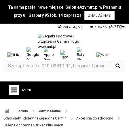
Ta sama pasja, nowe miejsce! Salon eAzymut.pl w Poznaniu
przy ul. Garbary 95 lok. 14 zaprasza!
ZNAJDŹ NAS
ZALOGUJ SIĘ
KOSZYK
(PUSTY)
MENU
+
GARMIN
Garmin ​
Garmin Marine ​
ZEGARKI DO BIEGANIA
Echosondy i plotery nawigacyjne Garmin ​
Akcesoria do echosond ​
Osłona ochronna Striker Plus 4/4cv
ZEGARKI DLA DZIECI GARMIN