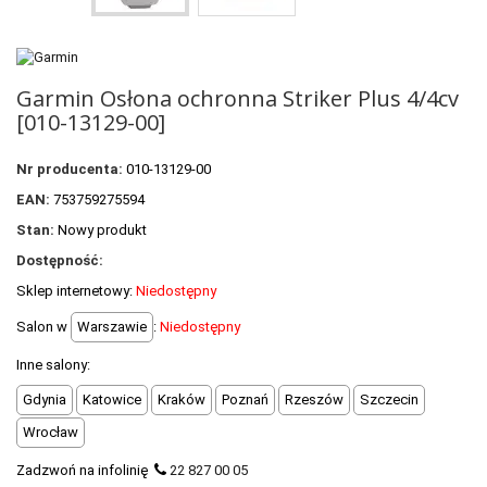
POLECANE PRODUKTY
+
PROMOCJE
Garmin Osłona ochronna Striker Plus 4/4cv
+
OUTLET
[010-13129-00]
+
WYPRZEDAŻ
Nr producenta:
010-13129-00
EAN:
753759275594
Stan:
Nowy produkt
Dostępność:
Sklep internetowy:
Niedostępny
Salon w
Warszawie
:
Niedostępny
Inne salony:
Gdynia
Katowice
Kraków
Poznań
Rzeszów
Szczecin
Wrocław
Zadzwoń na infolinię
22 827 00 05