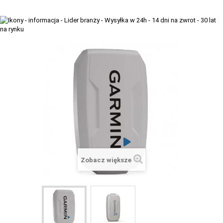
+
TACX
ELITE
+
SUUNTO
+
POLAR
+
RAM MOUNTS
+
COROS
VOSTOK EUROPE ZEGARKI
VICTORINOX ZEGARKI
Zobacz większe
WENGER ZEGARKI
ORIENT ZEGARKI
OBAKU DENMARK ZEGARKI