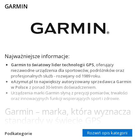
GARMIN
ZEGARKI DLA DZIECI GARMIN
+
TACX
ELITE
+
SUUNTO
+
POLAR
Najważniejsze informacje:
Garmin to światowy lider technologii GPS
, oferujący
+
RAM MOUNTS
niezawodne urządzenia dla sportowców, podróżników oraz
profesjonalnych służb - rozwijany od 1989 roku.
+
COROS
eAzymut.pl to największy autoryzowany sprzedawca Garmin
w Polsce
z ponad 30-letnim doświadczeniem.
VOSTOK EUROPE ZEGARKI
Urządzenia marki Garmin słyną z precyzji pomiarów, trwałości
oraz innowacyjnych funkcji wspierających sport i zdrowie.
VICTORINOX ZEGARKI
Garmin – marka, która wyznacza
WENGER ZEGARKI
standardy w świecie GPS
ORIENT ZEGARKI
Garmin od lat buduje swoją pozycję jako jeden z najbardziej
Rozwiń opis kategorii
Podkategorie
rozpoznawalnych producentów urządzeń GPS i zegarków