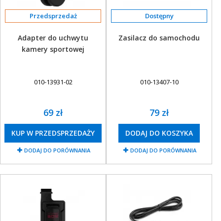
Często oferujemy atrakcyjne promocje przy okazji premier nowych
modeli lub wydarzeń takich jak Black Friday.
Przedsprzedaż
Adapter do uchwytu
Zasilacz do samochodu
kamery sportowej
010-13931-02
010-13407-10
69 zł
79 zł
KUP W PRZEDSPRZEDAŻY
DODAJ DO KOSZYKA
DODAJ DO PORÓWNANIA
DODAJ DO PORÓWNANIA