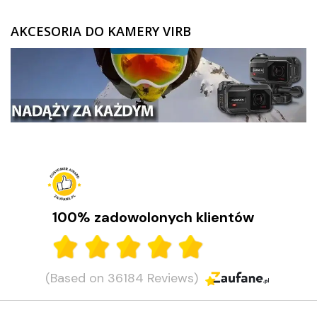
ZEGARKI DLA DZIECI GARMIN
AKCESORIA DO KAMERY VIRB
+
TACX
ELITE
+
SUUNTO
+
POLAR
+
RAM MOUNTS
+
COROS
VOSTOK EUROPE ZEGARKI
100% zadowolonych klientów
VICTORINOX ZEGARKI
WENGER ZEGARKI
(Based on 36184 Reviews)
ORIENT ZEGARKI