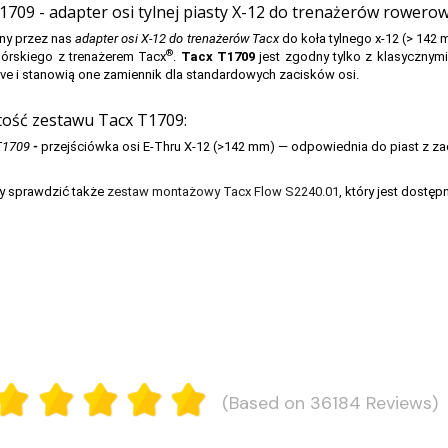
1709 - adapter osi tylnej piasty X-12 do trenażerów rowero
ny przez nas
adapter osi X-12 do trenażerów Tacx
do koła tylnego x-12 (> 142 
®
górskiego z trenażerem Tacx
.
Tacx T1709
jest zgodny tylko z klasycznymi
rive i stanowią one zamiennik dla standardowych zacisków osi.
ość zestawu Tacx T1709:
T1709
-
przejściówka osi E-Thru X-12 (>142 mm) — odpowiednia do piast z za
y sprawdzić także
zestaw montażowy Tacx Flow S2240.01
, który jest dostę
(Based on 36184 Reviews)