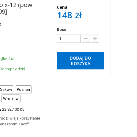
o x-12 (pow.
Cena
09]
148 zł
9
Ilość
DODAJ DO
yłka 24h
KOSZYKA
Dostępny dziś
Kraków
Poznań
Wrocław
22 827 00 05
umożliwiają korzystanie
®
trenażerem Tacx
.