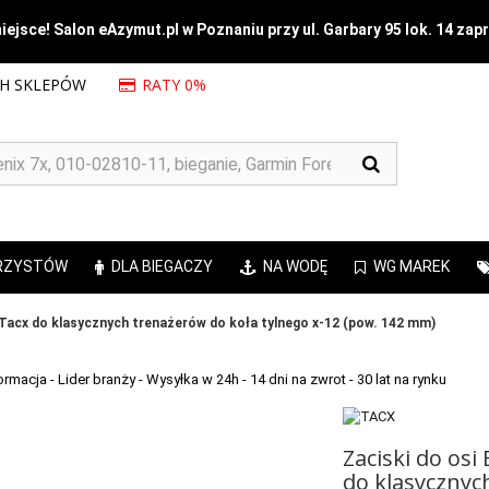
ejsce! Salon eAzymut.pl w Poznaniu przy ul. Garbary 95 lok. 14 zap
CH SKLEPÓW
RATY 0%
RZYSTÓW
DLA BIEGACZY
NA WODĘ
WG MAREK
 Tacx do klasycznych trenażerów do koła tylnego x-12 (pow. 142 mm)
Zaciski do osi
do klasycznyc