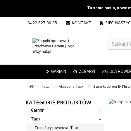
Ta sama pasja, nowe mi
22 827 00 05
KONTAKT
SIEĆ NASZY
GARMIN
ZEGARKI
DLA ROWE
Tacx ​
Akcesoria Tacx ​
Zaciski do osi E-Thru
KATEGORIE PRODUKTÓW
Garmin
Tacx
Trenażery rowerowe Tacx