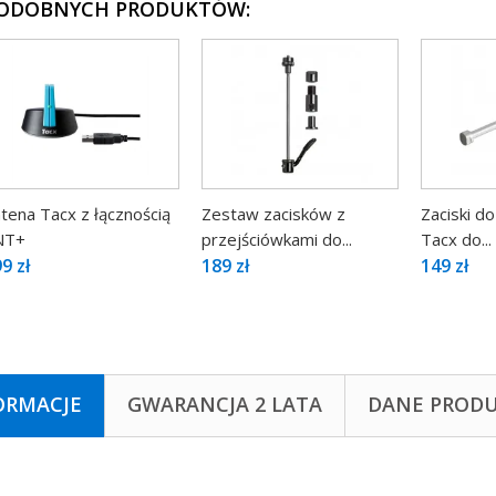
PODOBNYCH PRODUKTÓW:
tena Tacx z łącznością
Zestaw zacisków z
Zaciski do
NT+
przejściówkami do...
Tacx do...
9 zł
189 zł
149 zł
ORMACJE
GWARANCJA 2 LATA
DANE PROD