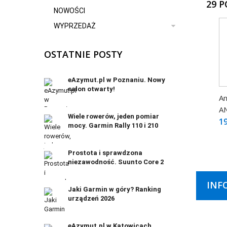
29 
NOWOŚCI
WYPRZEDAŻ
OSTATNIE POSTY
eAzymut.pl w Poznaniu. Nowy
salon otwarty!
An
A
Wiele rowerów, jeden pomiar
19
mocy. Garmin Rally 110 i 210
Prostota i sprawdzona
niezawodność. Suunto Core 2
INF
Jaki Garmin w góry? Ranking
urządzeń 2026
eAzymut.pl w Katowicach.