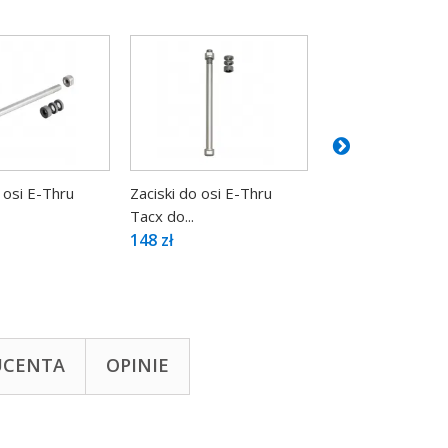
 osi E-Thru
Zaciski do osi E-Thru
Uchwyt Tacx do 
Tacx do...
349 zł
148 zł
UCENTA
OPINIE