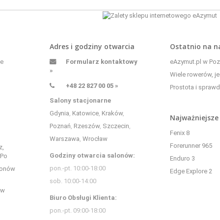
Adres i godziny otwarcia
Ostatnio na 
ne
Formularz kontaktowy
eAzymut.pl w Pozn
»
Wiele rowerów, je
+48 22 827 00 05 »
Prostota i sprawd
Salony stacjonarne
Gdynia
,
Katowice
,
Kraków
,
Najważniejsze
Poznań
,
Rzeszów
,
Szczecin
,
Fenix 8
Warszawa
,
Wrocław
Forerunner 965
z,
Godziny otwarcia salonów:
yPo
Enduro 3
pon.-pt. 10:00-18:00
bonów
Edge Explore 2
sob. 10:00-14:00
 w
Biuro Obsługi Klienta:
pon.-pt. 09:00-18:00