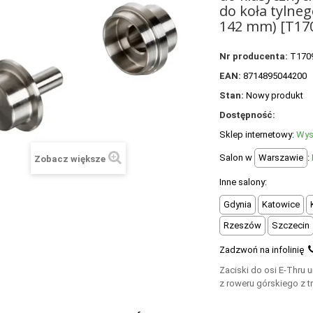
do koła tylneg
142 mm) [T17
Nr producenta:
T170
EAN:
8714895044200
Stan:
Nowy produkt
Dostępność:
Sklep internetowy:
Wys
Salon w
Warszawie
:
Zobacz większe
Inne salony:
Gdynia
Katowice
Rzeszów
Szczecin
Zadzwoń na infolinię
Zaciski do osi E-Thru 
z roweru górskiego z 