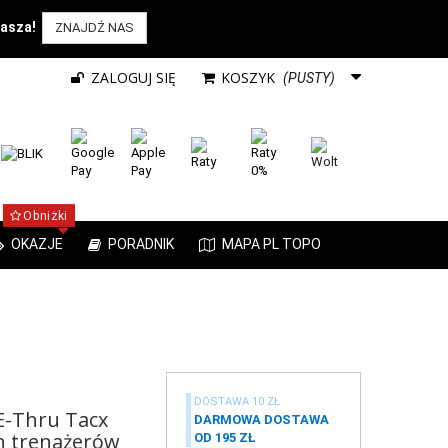
rasza!
ZNAJDŹ NAS
ZALOGUJ SIĘ
KOSZYK
(PUSTY)
Obniżki
OKAZJE
PORADNIK
MAPA PL TOPO
DOSTAWA 10 ZŁ
 E-Thru Tacx
DARMOWA DOSTAWA
h trenażerów
OD 195 ZŁ