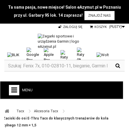
Ta sama pasja, nowe miejsce! Salon eAzymut.pl w Poznaniu
przy ul. Garbary 95 lok. 14 zaprasza!
ZNAJDŹ NAS
ZALOGUJ SIĘ
KOSZYK
(PUSTY)
MENU
+
GARMIN
Tacx ​
Akcesoria Tacx ​
ZEGARKI DO BIEGANIA
Zaciski do osi E-Thru Tacx do klasycznych trenażerów do koła
tylnego 12 mm × 1,5
ZEGARKI DLA DZIECI GARMIN