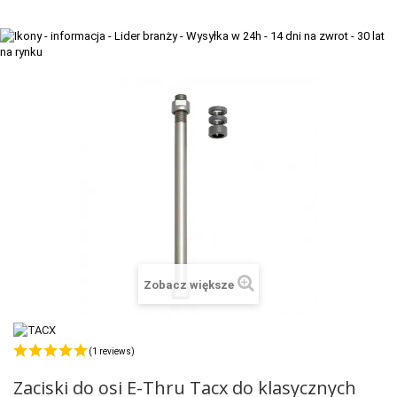
+
TACX
ELITE
+
SUUNTO
+
POLAR
+
RAM MOUNTS
+
COROS
VOSTOK EUROPE ZEGARKI
VICTORINOX ZEGARKI
Zobacz większe
WENGER ZEGARKI
ORIENT ZEGARKI
(1 reviews)
OBAKU DENMARK ZEGARKI
Zaciski do osi E-Thru Tacx do klasycznych