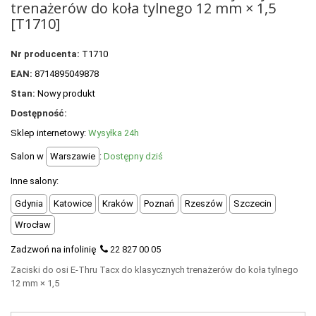
trenażerów do koła tylnego 12 mm × 1,5
POLECANE PRODUKTY
[T1710]
+
PROMOCJE
Nr producenta:
T1710
+
OUTLET
EAN:
8714895049878
+
WYPRZEDAŻ
Stan:
Nowy produkt
Dostępność:
Sklep internetowy:
Wysyłka 24h
Salon w
Warszawie
:
Dostępny dziś
Inne salony:
Gdynia
Katowice
Kraków
Poznań
Rzeszów
Szczecin
Wrocław
Zadzwoń na infolinię
22 827 00 05
Zaciski do osi E-Thru Tacx do klasycznych trenażerów do koła tylnego
12 mm × 1,5