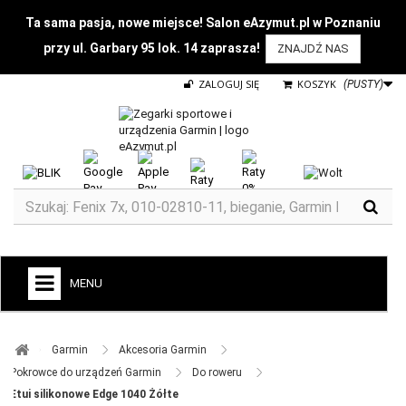
Ta sama pasja, nowe miejsce! Salon eAzymut.pl w Poznaniu
przy ul. Garbary 95 lok. 14 zaprasza!
ZNAJDŹ NAS
ZALOGUJ SIĘ
KOSZYK
(PUSTY)
MENU
+
GARMIN
Garmin ​
Akcesoria Garmin ​
ZEGARKI DO BIEGANIA
Pokrowce do urządzeń Garmin ​
Do roweru ​
Etui silikonowe Edge 1040 Żółte
ZEGARKI DLA DZIECI GARMIN