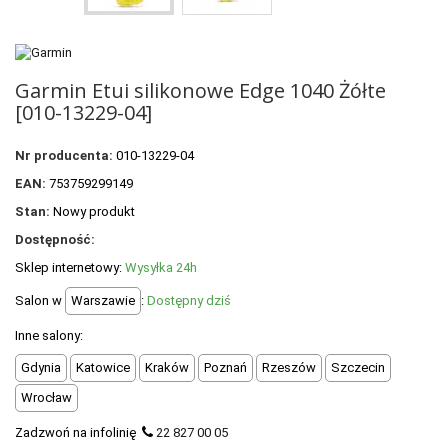
POLECANE PRODUKTY
+
PROMOCJE
Garmin Etui silikonowe Edge 1040 Żółte
+
OUTLET
[010-13229-04]
+
WYPRZEDAŻ
Nr producenta:
010-13229-04
EAN:
753759299149
Stan:
Nowy produkt
Dostępność:
Sklep internetowy:
Wysyłka 24h
Salon w
Warszawie
:
Dostępny dziś
Inne salony:
Gdynia
Katowice
Kraków
Poznań
Rzeszów
Szczecin
Wrocław
Zadzwoń na infolinię
22 827 00 05