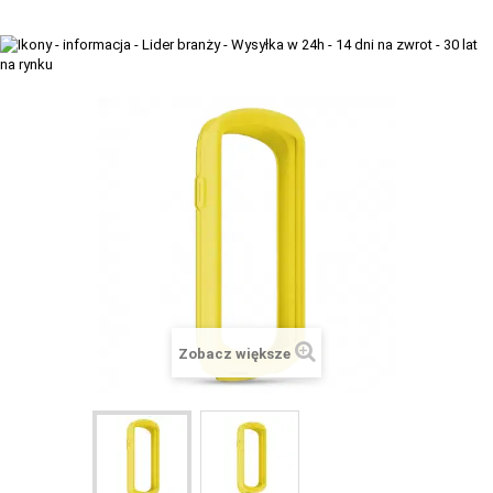
+
TACX
ELITE
+
SUUNTO
+
POLAR
+
RAM MOUNTS
+
COROS
VOSTOK EUROPE ZEGARKI
VICTORINOX ZEGARKI
Zobacz większe
WENGER ZEGARKI
ORIENT ZEGARKI
OBAKU DENMARK ZEGARKI