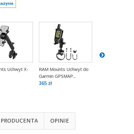
gazynie
ts Uchwyt X-
RAM Mounts Uchwyt do
RAM Mounts Uch
Garmin GPSMAP...
montowany do szy
365 zł
339 zł
 PRODUCENTA
OPINIE