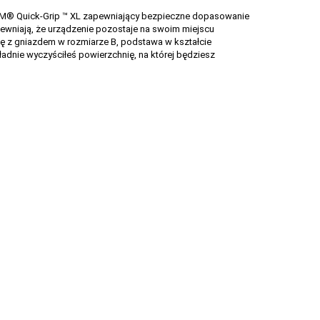
AM® Quick-Grip ™ XL zapewniający bezpieczne dopasowanie
ewniają, że urządzenie pozostaje na swoim miejscu
ię z gniazdem w rozmiarze B, podstawa w kształcie
kładnie wyczyściłeś powierzchnię, na której będziesz