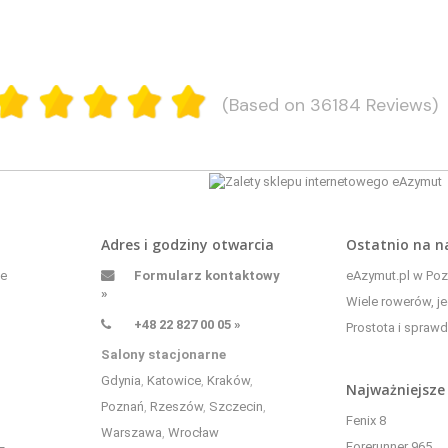
(Based on 36184 Reviews)
Adres i godziny otwarcia
Ostatnio na 
ne
Formularz kontaktowy
eAzymut.pl w Pozn
»
Wiele rowerów, je
+48 22 827 00 05 »
Prostota i sprawd
Salony stacjonarne
Gdynia
,
Katowice
,
Kraków
,
Najważniejsze
Poznań
,
Rzeszów
,
Szczecin
,
Fenix 8
Warszawa
,
Wrocław
Forerunner 965