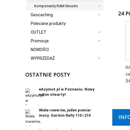
Komponenty RAM Mounts
24 
Geocaching
Polecane produkty
OUTLET
Promocje
NOWOŚCI
WYPRZEDAŻ
R
za
OSTATNIE POSTY
34
eAzymut.pl w Poznaniu. Nowy
salon otwarty!
Wiele rowerów, jeden pomiar
mocy. Garmin Rally 110 i 210
INF