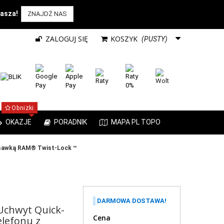
rasza!
ZNAJDŹ NAS
ZALOGUJ SIĘ
KOSZYK
(PUSTY)
Obniżki
OKAZJE
PORADNIK
MAPA PL TOPO
ssawką RAM® Twist-Lock ™
DARMOWA DOSTAWA!
chwyt Quick-
Cena
elefonu z