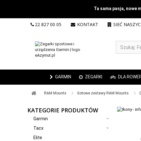
Ta sama pasja, nowe mi
22 827 00 05
KONTAKT
SIEĆ NASZY
GARMIN
ZEGARKI
DLA ROWE
RAM Mounts ​
Gotowe zestawy RAM Mounts ​
KATEGORIE PRODUKTÓW
Garmin
Tacx
Elite