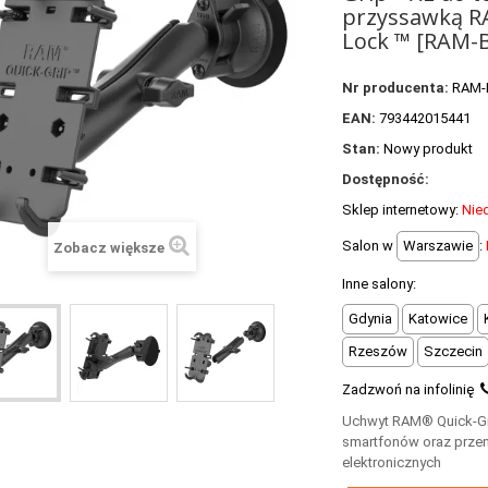
przyssawką R
Lock ™ [RAM-
Nr producenta:
RAM-
EAN:
793442015441
Stan:
Nowy produkt
Dostępność:
Sklep internetowy:
Nie
Salon w
Warszawie
:
Zobacz większe
Inne salony:
Gdynia
Katowice
Rzeszów
Szczecin
Zadzwoń na infolinię
Uchwyt RAM® Quick-Gr
smartfonów oraz prze
elektronicznych