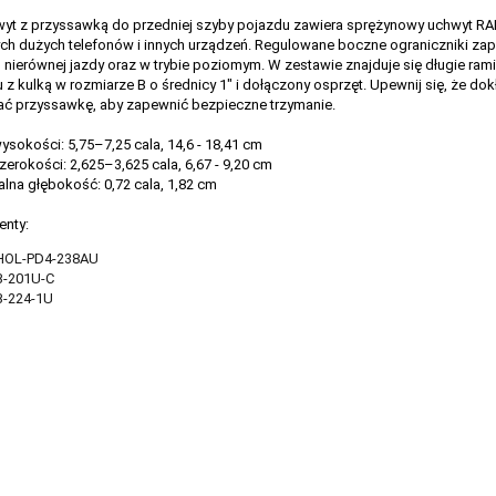
wyt z przyssawką do przedniej szyby pojazdu zawiera sprężynowy uchwyt R
ch dużych telefonów i innych urządzeń. Regulowane boczne ograniczniki zap
nierównej jazdy oraz w trybie poziomym. W zestawie znajduje się długie ram
 z kulką w rozmiarze B o średnicy 1" i dołączony osprzęt. Upewnij się, że do
ć przyssawkę, aby zapewnić bezpieczne trzymanie.
ysokości: 5,75–7,25 cala, 14,6 - 18,41 cm
zerokości: 2,625–3,625 cala, 6,67 - 9,20 cm
na głębokość: 0,72 cala, 1,82 cm
nty:
HOL-PD4-238AU
-201U-C
-224-1U