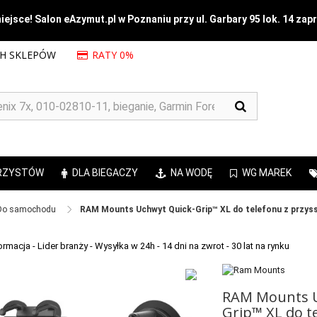
ejsce! Salon eAzymut.pl w Poznaniu przy ul. Garbary 95 lok. 14 zap
CH SKLEPÓW
RATY 0%
RZYSTÓW
DLA BIEGACZY
NA WODĘ
WG MAREK
Do samochodu ​
RAM Mounts Uchwyt Quick-Grip™ XL do telefonu z przy
RAM Mounts U
Grip™ XL do t