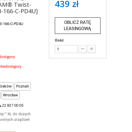
439 zł
AM® Twist-
B-166-C-PD4U]
OBLICZ RATĘ
B-166-C-PD4U
LEASINGOWĄ
Ilość
dostępny
Niedostępny
Kraków
Poznań
Wrocław
22 827 00 05
ip™ XL do dużych
nośnych urządzeń