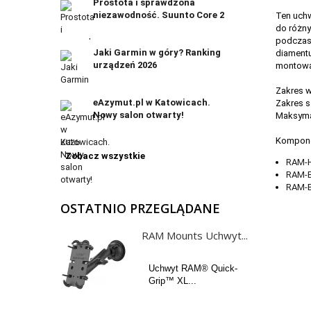
Prostota i sprawdzona
niezawodność. Suunto Core 2
Ten uch
do różny
podczas 
Jaki Garmin w góry? Ranking
diamentu
urządzeń 2026
montowa
Zakres w
eAzymut.pl w Katowicach.
Zakres s
Nowy salon otwarty!
Maksymal
Kompone
Zobacz wszystkie
RAM-
RAM-B
RAM-B
OSTATNIO PRZEGLĄDANE
RAM Mounts Uchwyt...
Uchwyt RAM® Quick-
Grip™ XL...