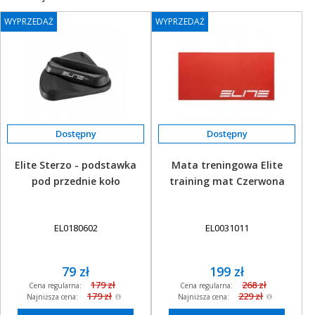
OBAKU DENMARK ZEGARKI
WYPRZEDAŻ
WYPRZEDAŻ
POLECANE PRODUKTY
+
PROMOCJE
+
OUTLET
+
WYPRZEDAŻ
Elite Sterzo - podstawka
Mata treningowa Elite
pod przednie koło
training mat Czerwona
EL0180602
EL0031011
79 zł
199 zł
179 zł
268 zł
Cena regularna:
Cena regularna:
179 zł
229 zł
Najniższa cena:
Najniższa cena: