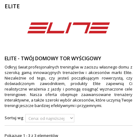
ELITE
ZEGARKI DLA DZIECI GARMIN
+
TACX
ELITE
+
SUUNTO
+
POLAR
ELITE - TWÓJ DOMOWY TOR WYŚCIGOWY
+
RAM MOUNTS
Odkryj świat profesjonalnych treningów w zaciszu własnego domu z
szeroką gamą innowacyjnych trenażerów i akcesoriów marki Elite.
+
COROS
Niezależnie od tego, czy jesteś początkującym rowerzystą, czy
doświadczonym zawodnikiem, produkty Elite zapewnią Ci
realistyczne wrażenia z jazdy i pomogą osiągnąć wyznaczone cele
VOSTOK EUROPE ZEGARKI
treningowe. Nasza oferta obejmuje zaawansowane trenażery
interaktywne, a także szeroki wybór akcesoriów, które uczynią Twoje
VICTORINOX ZEGARKI
treningi jeszcze bardziej efektywnymi i przyjemnymi.
WENGER ZEGARKI
Sortuj wg
ORIENT ZEGARKI
Pokazuje 1 - 3 z 3 elementów