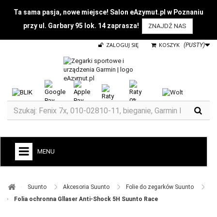
Ta sama pasja, nowe miejsce! Salon eAzymut.pl w Poznaniu
przy ul. Garbary 95 lok. 14 zaprasza!
ZNAJDŹ NAS
ZALOGUJ SIĘ
KOSZYK
(PUSTY)
MENU
+
GARMIN
Suunto ​
Akcesoria Suunto ​
Folie do zegarków Suunto ​
ZEGARKI DO BIEGANIA
Folia ochronna Gllaser Anti-Shock 5H Suunto Race
ZEGARKI DLA DZIECI GARMIN