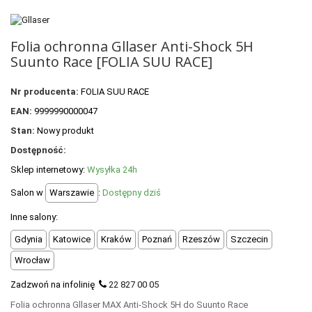
POLECANE PRODUKTY
+
PROMOCJE
Folia ochronna Gllaser Anti-Shock 5H
Suunto Race [FOLIA SUU RACE]
+
OUTLET
+
WYPRZEDAŻ
Nr producenta:
FOLIA SUU RACE
EAN:
9999990000047
Stan:
Nowy produkt
Dostępność:
Sklep internetowy:
Wysyłka 24h
Salon w
Warszawie
:
Dostępny dziś
Inne salony:
Gdynia
Katowice
Kraków
Poznań
Rzeszów
Szczecin
Wrocław
Zadzwoń na infolinię
22 827 00 05
Folia ochronna Gllaser MAX Anti-Shock 5H do Suunto Race