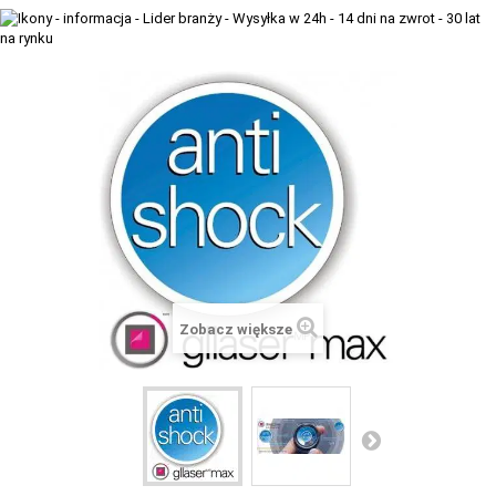
+
TACX
ELITE
+
SUUNTO
+
POLAR
+
RAM MOUNTS
+
COROS
VOSTOK EUROPE ZEGARKI
Zobacz większe
VICTORINOX ZEGARKI
WENGER ZEGARKI
ORIENT ZEGARKI
OBAKU DENMARK ZEGARKI