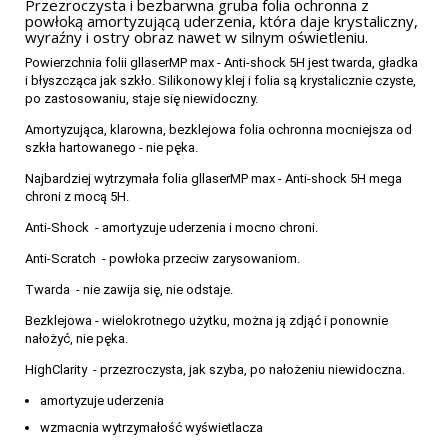
Przezroczysta i bezbarwna gruba folia ochronna z
powłoką amortyzującą uderzenia, która daje krystaliczny,
wyraźny i ostry obraz nawet w silnym oświetleniu.
Powierzchnia folii gllaserMP max - Anti-shock 5H jest twarda, gładka
i błyszcząca jak szkło. Silikonowy klej i folia są krystalicznie czyste,
po zastosowaniu, staje się niewidoczny.
Amortyzująca, klarowna, bezklejowa folia ochronna mocniejsza od
szkła hartowanego - nie pęka.
Najbardziej wytrzymała folia gllaserMP max - Anti-shock 5H mega
chroni z mocą 5H.
Anti-Shock - amortyzuje uderzenia i mocno chroni.
Anti-Scratch - powłoka przeciw zarysowaniom.
Twarda - nie zawija się, nie odstaje.
Bezklejowa - wielokrotnego użytku, można ją zdjąć i ponownie
nałożyć, nie pęka.
HighClarity - przezroczysta, jak szyba, po nałożeniu niewidoczna.
amortyzuje uderzenia
wzmacnia wytrzymałość wyświetlacza