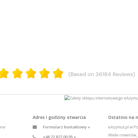
(Based on 36184 Reviews)
Adres i godziny otwarcia
Ostatnio na
ane
Formularz kontaktowy »
eAzymut.pl w Po
Wiele rowerów, 
+48 22 827 00 05 »