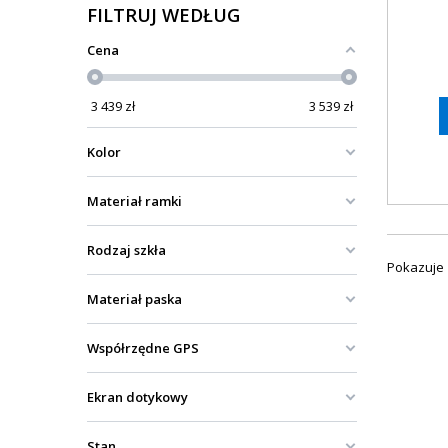
FILTRUJ WEDŁUG
Cena
3 439
zł
3 539
zł
Kolor
Materiał ramki
Rodzaj szkła
Pokazuje 
Materiał paska
Współrzędne GPS
Ekran dotykowy
Stan