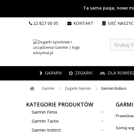
Ta sama pasja, nowe mie
22 827 00 05
KONTAKT
SIEĆ NASZY
GARMIN
ZEGARKI
DLA ROWER
Garmin ​
Zegarki Garmin ​
Garmin Enduro
KATEGORIE PRODUKTÓW
GARMI
Garmin Fenix
Prawdziwa
Garmin Tactix
Sortuj w
Garmin Instinct