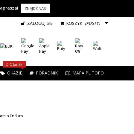
zaprasza!
ZNAJDŹ NAS
ZALOGUJ SIĘ
KOSZYK
(PUSTY)
Obniżki
OKAZJE
PORADNIK
MAPA PL TOPO
armin Enduro.