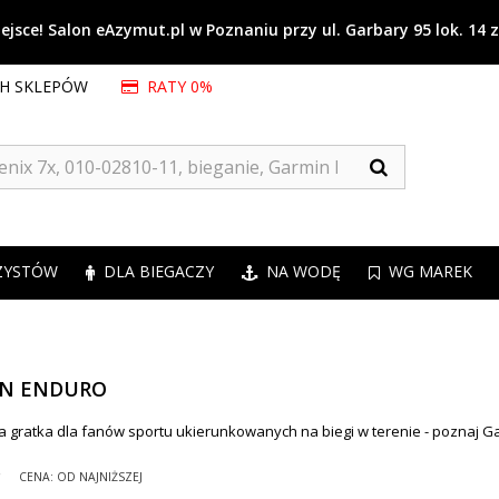
jsce! Salon eAzymut.pl w Poznaniu przy ul. Garbary 95 lok. 14 
CH SKLEPÓW
RATY 0%
ZYSTÓW
DLA BIEGACZY
NA WODĘ
WG MAREK
N ENDURO
 gratka dla fanów sportu ukierunkowanych na biegi w terenie - poznaj G
g
CENA: OD NAJNIŻSZEJ