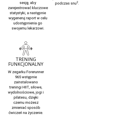
sesję, aby
2
podczas snu
.
zarejestrować kluczowe
statystyki,
a następnie
wygeneruj raport w celu
udostępnienia go
swojemu lekarzowi.
TRENING
FUNKCJONALNY
W zegarku Forerunner
965 wstępnie
zainstalowano
treningi HIIT, siłowe,
wydolnościowe, jogi i
pilatesu, dzięki
czemu możesz
zmieniać sposób
ćwiczeń na życzenie.