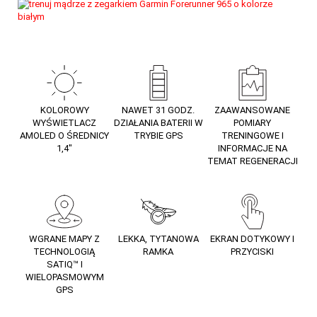
KOLOROWY
NAWET 31 GODZ.
ZAAWANSOWANE
WYŚWIETLACZ
DZIAŁANIA BATERII W
POMIARY
AMOLED O ŚREDNICY
TRYBIE GPS
TRENINGOWE I
1,4″
INFORMACJE NA
TEMAT REGENERACJI
WGRANE MAPY Z
LEKKA, TYTANOWA
EKRAN DOTYKOWY I
TECHNOLOGIĄ
RAMKA
PRZYCISKI
SATIQ™ I
WIELOPASMOWYM
GPS