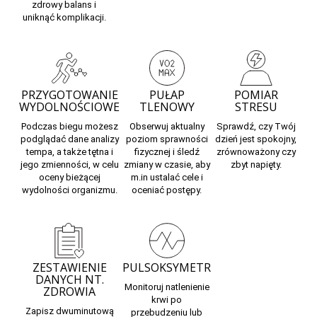
zdrowy balans i
uniknąć komplikacji.
PRZYGOTOWANIE
PUŁAP
POMIAR
WYDOLNOŚCIOWE
TLENOWY
STRESU
Podczas biegu możesz
Obserwuj
aktualny
Sprawdź, czy Twój
podglądać dane analizy
poziom sprawności
dzień jest spokojny,
tempa, a także tętna i
fizycznej
i śledź
zrównoważony czy
jego zmienności, w celu
zmiany w czasie, aby
zbyt napięty.
oceny bieżącej
m.in ustalać cele i
wydolności organizmu.
oceniać postępy.
ZESTAWIENIE
PULSOKSYMETR
DANYCH NT.
Monitoruj
natlenienie
ZDROWIA
krwi
po
Zapisz dwuminutową
przebudzeniu lub