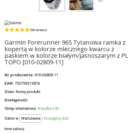
POLECANE PRODUKTY
+
PROMOCJE
+
OUTLET
(58 reviews)
+
WYPRZEDAŻ
Garmin Forerunner 965 Tytanowa ramka z
kopertą w kolorze mlecznego kwarcu z
paskiem w kolorze białym/jasnoszarym z PL
TOPO [010-02809-11]
Nr producenta:
010-02809-11
EAN:
753759313876
Stan:
Nowy produkt
Dostępność:
Sklep internetowy:
Wysyłka 24h
Salon w
Warszawie
:
Dostępny dziś
Inne salony: