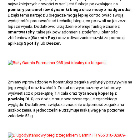
najważniejszych nowości w serii jest funkcja pozwalająca na
pomiary parametrów dynamiki biegu oraz mocy z nadgarstka
.
Dzięki temu narzędziu biegacze mogą lepiej kontrolować swoją
wydajność i pracować nad techniką biegu, co pozwoli na jeszcze
lepsze wyniki. Dodatkowo urządzenie oferuje funkcje znane z
smartwatchy
, takie jak powiadomienia z telefonu, płatności
zbliżeniowe (
Garmin
Pay
) oraz odtwarzanie muzyki za pomocą
aplikacji
Spotify
lub
Deezer
.
Zmiany wprowadzone w konstrukcji zegarka wpłynęły pozytywnie na
jego wygląd oraz trwałość. Został on wyposażony w kolorowy
wyświetlacz o przekątnej 1.4 cala oraz
tytanową kopertę z
powłoką DLC
, co dodaje mu nowoczesnego i eleganckiego
wyglądu. Dodatkowo zwiększa znacznie odporność zegarka na
uszkodzenia, a jednocześnie utrzymuje niską wagę na poziomie
zaledwie 52 g.