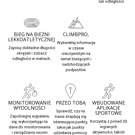
lub odległości.
BIEG NA BIEŻNI
CLIMBPRO,
LEKKOATLETYCZNEJ
Wyświetlaj informacje
Zapisuj dokładne długości
w czasie
okrążeń i zobacz
rzeczywistym na
odległości w metrach.
temat bieżących i
nadchodzących
podjazdów.
MONITOROWANIE
PRZED TOBĄ
WBUDOWANE
WYDOLNOŚCI
APLIKACJE
Sprawdź, czy na
SPORTOWE
Zapobiegnij wypaleniu
trasie znajdują się
Korzystaj z ponad 30
się,
wykorzystując te
interesujące punkty,
wgranych
dane do monitorowania
takie jak punkty
aktywności, takich
i zarządzania swoim
udzielania pomocy.