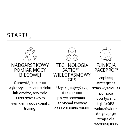
STARTUJ
NADGARSTKOWY
TECHNOLOGIA
FUNKCJA
POMIAR MOCY
SATIQ™ I
PACEPRO™
BIEGOWEJ
WIELOPASMOWY
Zaplanuj
GPS
Sprawdź, jaką
moc
strategię na
Uzyskaj najwyższą
wykorzystujesz na szlaku
dzień wyścigu za
dokładność
lub drodze, aby móc
pomocą
pozycjonowania i
zarządzać swoim
opartych na
zoptymalizowany
wysiłkiem i udoskonalić
trybie GPS
czas działania baterii.
trening.
wskazówkom
dotyczącym
tempa dla
wybranej trasy