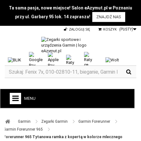
Ta sama pasja, nowe miejsce! Salon eAzymut.pl w Poznaniu
przy ul. Garbary 95 lok. 14 zaprasza!
ZNAJDŹ NAS
ZALOGUJ SIĘ
KOSZYK
(PUSTY)
MENU
+
GARMIN
Garmin ​
Zegarki Garmin ​
Garmin Forerunner ​
ZEGARKI DO BIEGANIA
Garmin Forerunner 965 ​
Forerunner 965 Tytanowa ramka z kopertą w kolorze mlecznego
ZEGARKI DLA DZIECI GARMIN