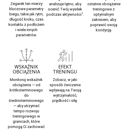
Zegarek ten mierzy
analizuje
tętno,
aby
ostatnie obciążenie
kluczowe
parametry
ocenić Twój wysiłek
treningowe z
1
biegu,
takie jak rytm,
podczas aktywności
.
optymalnym
długość kroku, czas
zakresem, aby
kontaktu z podłożem
poprawić swoją
i wiele innych
kondycję.
parametrów.
WSKAŹNIK
EFEKT
OBCIĄŻENIA
TRENINGU
Monitoruj wskaźnik
Zobacz, w jaki
obciążenia — od
sposób
ćwiczenia
krótkoterminowego
wpływają na Twoją
do
wytrzymałość,
średnioterminowego
prędkość i siłę.
— aby utrzymać
tempo rozwoju
treningowego w
granicach, które
pomogą Ci zachować