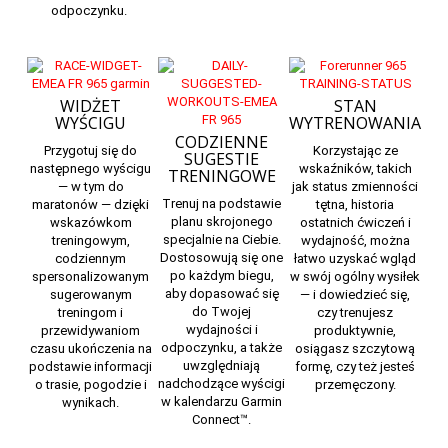
odpoczynku.
WIDŻET
STAN
WYŚCIGU
WYTRENOWANIA
CODZIENNE
Przygotuj się do
Korzystając ze
SUGESTIE
następnego wyścigu
wskaźników,
takich
TRENINGOWE
— w tym do
jak status zmienności
Trenuj na podstawie
maratonów — dzięki
tętna, historia
planu skrojonego
wskazówkom
ostatnich ćwiczeń i
specjalnie na Ciebie.
treningowym,
wydajność, można
Dostosowują się one
codziennym
łatwo uzyskać wgląd
po każdym biegu,
spersonalizowanym
w swój ogólny wysiłek
aby dopasować się
sugerowanym
— i dowiedzieć się,
do Twojej
treningom i
czy trenujesz
wydajności i
przewidywaniom
produktywnie,
odpoczynku, a także
czasu ukończenia na
osiągasz szczytową
uwzględniają
podstawie informacji
formę, czy też jesteś
nadchodzące wyścigi
o trasie, pogodzie i
przemęczony.
w kalendarzu
Garmin
wynikach.
Connect
™.