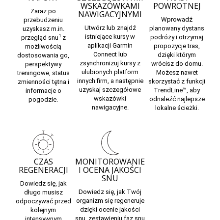
WSKAZÓWKAMI
POWROTNEJ
Zaraz po
NAWIGACYJNYMI
Wprowadź
przebudzeniu
Utwórz lub znajdź
planowany dystans
uzyskasz m.in.
istniejące kursy w
1
podróży i otrzymaj
przegląd snu
z
aplikacji Garmin
propozycje tras,
możliwością
Connect
lub
dzięki którym
dostosowania go,
zsynchronizuj kursy z
wrócisz do domu.
perspektywy
ulubionych platform
Możesz nawet
treningowe, status
innych firm, a następnie
skorzystać z funkcji
zmienności tętna i
uzyskaj szczegółowe
TrendLine™, aby
informacje o
wskazówki
odnaleźć najlepsze
pogodzie.
nawigacyjne.
lokalne ścieżki.
CZAS
MONITOROWANIE
REGENERACJI
I OCENA JAKOŚCI
SNU
Dowiedz się, jak
Dowiedz się, jak Twój
długo musisz
organizm się regeneruje
odpoczywać
przed
dzięki ocenie jakości
kolejnym
snu, zestawieniu
faz snu
intensywnym