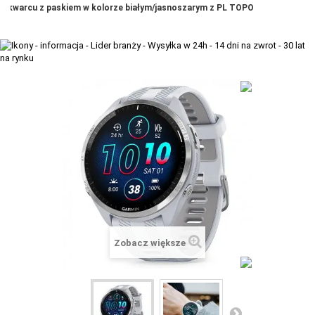
kwarcu z paskiem w kolorze białym/jasnoszarym z PL TOPO
+
TACX
ELITE
+
SUUNTO
+
POLAR
+
RAM MOUNTS
+
COROS
VOSTOK EUROPE ZEGARKI
VICTORINOX ZEGARKI
WENGER ZEGARKI
Zobacz większe
ORIENT ZEGARKI
OBAKU DENMARK ZEGARKI