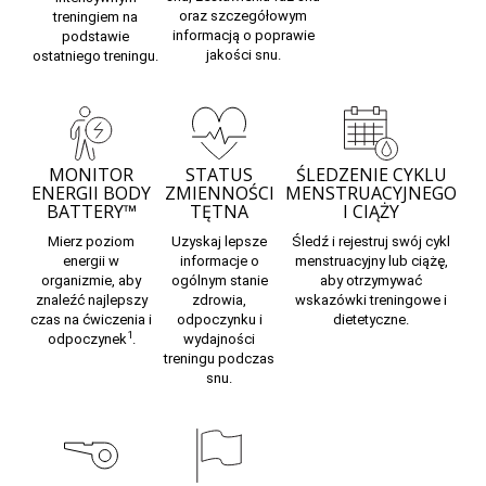
oraz szczegółowym
treningiem na
informacją o poprawie
podstawie
jakości snu.
ostatniego treningu.
MONITOR
STATUS
ŚLEDZENIE CYKLU
ENERGII BODY
ZMIENNOŚCI
MENSTRUACYJNEGO
BATTERY™
TĘTNA
I CIĄŻY
Mierz poziom
Uzyskaj lepsze
Śledź i rejestruj swój
cykl
energii w
informacje o
menstruacyjny
lub
ciążę,
organizmie, aby
ogólnym stanie
aby otrzymywać
znaleźć najlepszy
zdrowia,
wskazówki treningowe i
czas na ćwiczenia i
odpoczynku i
dietetyczne.
1
odpoczynek
.
wydajności
treningu
podczas
snu.