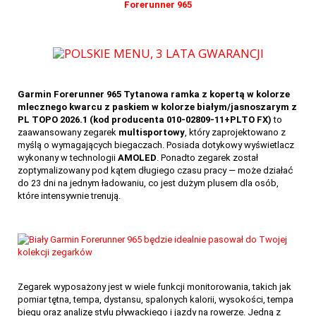
Garmin Forerunner 965 Tytanowa ramka z kopertą w kolorze
mlecznego kwarcu z paskiem w kolorze białym/jasnoszarym z
PL TOPO 2026.1 (kod producenta 010-02809-11+PLTO FX)
to
zaawansowany zegarek
multisportowy
, który zaprojektowano z
myślą o wymagających biegaczach. Posiada dotykowy wyświetlacz
33
wykonany w technologii
AMOLED
. Ponadto zegarek został
zoptymalizowany pod kątem długiego czasu pracy — może działać
do 23 dni na jednym ładowaniu, co jest dużym plusem dla osób,
które intensywnie trenują.
Zegarek wyposażony jest w wiele funkcji monitorowania, takich jak
pomiar tętna, tempa, dystansu, spalonych kalorii, wysokości, tempa
biegu oraz analizę stylu pływackiego i jazdy na rowerze. Jedną z