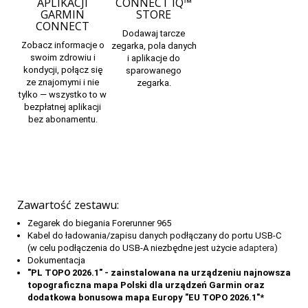
APLIKACJI
CONNECT IQ™
GARMIN
STORE
CONNECT
Dodawaj tarcze
Zobacz informacje o
zegarka, pola danych
swoim zdrowiu i
i aplikacje
do
kondycji, połącz się
sparowanego
ze znajomymi i nie
zegarka.
tylko — wszystko to w
bezpłatnej aplikacji
bez abonamentu.
Zawartość zestawu:
Zegarek do biegania Forerunner 965
Kabel do ładowania/zapisu danych podłączany do portu USB-C
(w celu podłączenia do USB-A niezbędne jest użycie
adaptera
)
Dokumentacja
"PL TOPO 2026.1" - zainstalowana na urządzeniu najnowsza
topograficzna mapa Polski dla urządzeń Garmin oraz
dodatkowa bonusowa mapa Europy "EU TOPO 2026.1"*