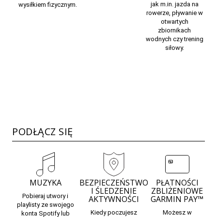
jak m.in. jazda na
wysiłkiem fizycznym.
rowerze, pływanie w
otwartych
zbiornikach
wodnych czy trening
siłowy.
PODŁĄCZ SIĘ
MUZYKA
BEZPIECZEŃSTWO
PŁATNOŚCI
I ŚLEDZENIE
ZBLIŻENIOWE
Pobieraj utwory i
AKTYWNOŚCI
GARMIN PAY™
playlisty ze swojego
Kiedy poczujesz
Możesz w
konta Spotify lub