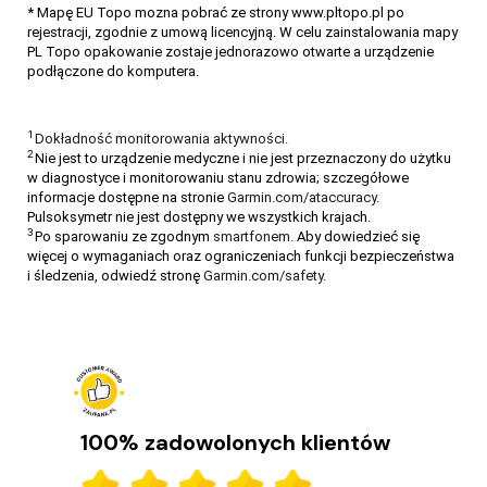
* Mapę EU Topo mozna pobrać ze strony www.pltopo.pl po
rejestracji, zgodnie z umową licencyjną. W celu zainstalowania mapy
PL Topo opakowanie zostaje jednorazowo otwarte a urządzenie
podłączone do komputera.
1
Dokładność monitorowania aktywności.
2
Nie jest to urządzenie medyczne i nie jest przeznaczony do użytku
w diagnostyce i monitorowaniu stanu zdrowia; szczegółowe
informacje dostępne na stronie
Garmin.com/ataccuracy
.
Pulsoksymetr nie jest dostępny we wszystkich krajach.
3
Po sparowaniu ze zgodnym
smartfonem.
Aby dowiedzieć się
więcej o wymaganiach oraz ograniczeniach funkcji bezpieczeństwa
i śledzenia, odwiedź stronę
Garmin.com/safety.
Monitorowanie snu z urządzeniami Garmin
Jakie są etapy snu i czym się charakteryzują? Wyjaśniamy jak
monitorować sen w aplikacji Garmin Connect.
CZYTAJ DALEJ
100% zadowolonych klientów