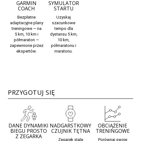
GARMIN
SYMULATOR
COACH
STARTU
Bezpłatne
Uzyskaj
adaptacyjne plany
szacunkowe
treningowe — na
tempo
dla
5 km, 10 km i
dystansu 5 km,
półmaraton —
10 km,
zapewnione przez
półmaratonu i
ekspertów.
maratonu.
PRZYGOTUJ SIĘ
DANE DYNAMIKI
NADGARSTKOWY
OBCIĄŻENIE
BIEGU PROSTO
CZUJNIK TĘTNA
TRENINGOWE
Z ZEGARKA
Zegarek stale
Porównaj swoje