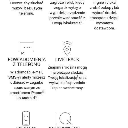
zagrożenie lub kiedy
mgnieniu oka
Deezer, aby słuchać
zegarek wykryje
zrobić zakupy lub
muzyki bez użycia
wypadek, urządzenie
wybrać środek
telefonu.
prześle wiadomość z
transportu dzięki
3
Twoją lokalizacją
.
wybranym
dostawcom.
POWIADOMIENIA
LIVETRACK
Z TELEFONU
Znajomi i rodzina mogą
Wiadomości e-mail,
na bieżąco śledzić
3
SMS-y i alerty możesz
Twoją lokalizację
oraz
odbierać w zegarku
wyświetlać uprzednio
sparowanym ze
zaplanowane trasy.
®
smartfonem iPhone
lub Android™.