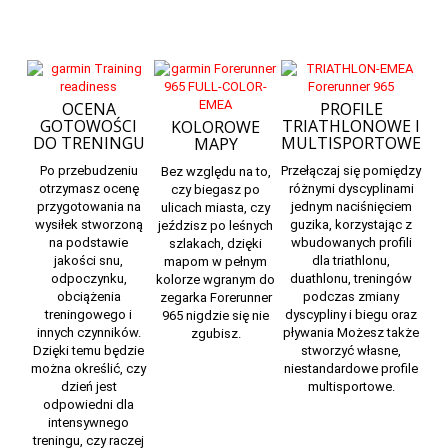
OCENA
PROFILE
GOTOWOŚCI
TRIATHLONOWE I
KOLOROWE
DO TRENINGU
MULTISPORTOWE
MAPY
Po przebudzeniu
Przełączaj się pomiędzy
Bez względu na to,
otrzymasz ocenę
różnymi dyscyplinami
czy biegasz po
przygotowania na
jednym naciśnięciem
ulicach miasta, czy
wysiłek
stworzoną
guzika, korzystając z
jeździsz po leśnych
na podstawie
wbudowanych profili
szlakach, dzięki
jakości snu,
dla triathlonu,
mapom w pełnym
odpoczynku,
duathlonu, treningów
kolorze wgranym do
obciążenia
podczas zmiany
zegarka Forerunner
treningowego i
dyscypliny i biegu oraz
965 nigdzie się nie
innych czynników.
pływania Możesz także
zgubisz.
Dzięki temu będzie
stworzyć własne,
można określić, czy
niestandardowe profile
dzień jest
multisportowe.
odpowiedni dla
intensywnego
treningu, czy raczej