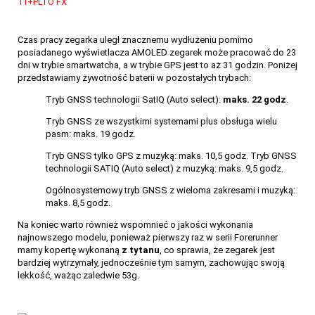
Czas pracy zegarka uległ znacznemu wydłużeniu pomimo
posiadanego wyświetlacza AMOLED zegarek może pracować do 23
dni w trybie smartwatcha, a w trybie GPS jest to aż 31 godzin. Poniżej
przedstawiamy żywotność baterii w pozostałych trybach:
Tryb GNSS technologii SatIQ (Auto select):
maks. 22 godz
.
Tryb GNSS ze wszystkimi systemami plus obsługa wielu
pasm: maks. 19 godz.
Tryb GNSS tylko GPS z muzyką: maks. 10,5 godz. Tryb GNSS
technologii SATIQ (Auto select) z muzyką: maks. 9,5 godz.
Ogólnosystemowy tryb GNSS z wieloma zakresami i muzyką:
maks. 8,5 godz.
Na koniec warto również wspomnieć o jakości wykonania
najnowszego modelu, ponieważ pierwszy raz w serii Forerunner
mamy kopertę wykonaną
z tytanu
, co sprawia, że zegarek jest
bardziej wytrzymały, jednocześnie tym samym, zachowując swoją
lekkość, ważąc zaledwie 53g.