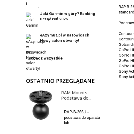
RAP-B-36
standar
Jaki Garmin w góry? Ranking
urządzeń 2026
Podstawa
Contour
eAzymut.pl w Katowicach.
Contour
Nowy salon otwarty!
Gobandi
GoPro H
GoPro H
Zobacz wszystkie
GoPro H
GoPro H
Sony Ac
Sony Act
OSTATNIO PRZEGLĄDANE
RAM Mounts
Podstawa do...
RAP-B-366U -
podstawa do aparatu
lub...