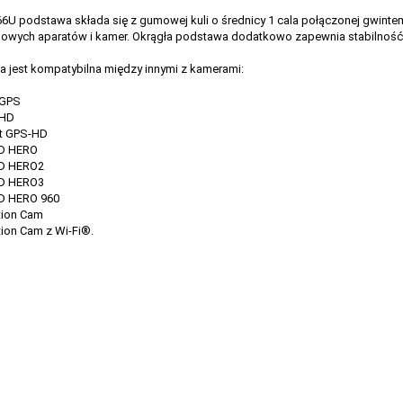
6U podstawa składa się z gumowej kuli o średnicy 1 cala połączonej gwinte
dowych aparatów i kamer. Okrągła podstawa dodatkowo zapewnia stabilnoś
 jest kompatybilna między innymi z kamerami:
 GPS
 HD
t GPS-HD
D HERO
D HERO2
D HERO3
D HERO 960
tion Cam
ion Cam z Wi-Fi®.