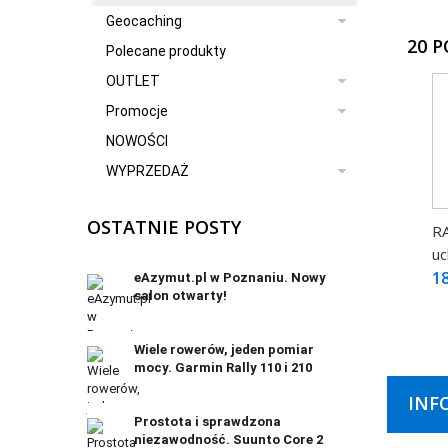
Geocaching
20 
Polecane produkty
OUTLET
Promocje
NOWOŚCI
WYPRZEDAŻ
OSTATNIE POSTY
RA
uc
18
eAzymut.pl w Poznaniu. Nowy
salon otwarty!
Wiele rowerów, jeden pomiar
mocy. Garmin Rally 110 i 210
INF
Prostota i sprawdzona
niezawodność. Suunto Core 2