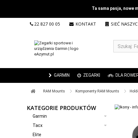
Ta sama pasja, nowe mi
22 827 00 05
KONTAKT
SIEĆ NASZY
GARMIN
ZEGARKI
DLA ROWE
RAM Mounts ​
Komponenty RAM Mounts ​
Holde
KATEGORIE PRODUKTÓW
Garmin
Tacx
Elite