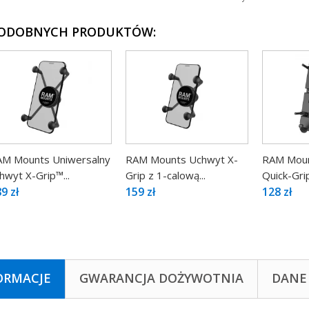
PODOBNYCH PRODUKTÓW:
M Mounts Uniwersalny
RAM Mounts Uchwyt X-
RAM Moun
hwyt X-Grip™...
Grip z 1-calową...
Quick-Grip
9 zł
159 zł
128 zł
ORMACJE
GWARANCJA DOŻYWOTNIA
DANE