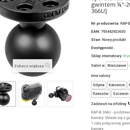
gwintem ¼"-2
366U]
Nr producenta:
RAP-
EAN:
793442923630
Stan:
Nowy produkt
Dostępność:
Sklep internetowy:
Wys
Salon w
Warszawie
:
Zobacz większe
Inne salony:
Gdynia
Katowice
Rzeszów
Szczecin
Zadzwoń na infolinię
RAP-B-366U - podstawa
kamery. Składa się z g
1 cala połączonej gwi
kamery.