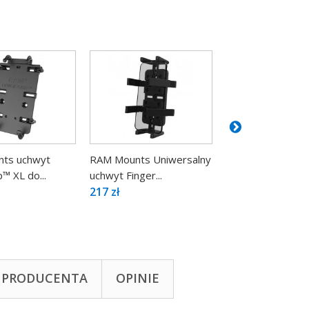
ts uchwyt
RAM Mounts Uniwersalny
RAM Mounts Uch
™ XL do...
uchwyt Finger...
Quick-Grip™ do...
217 zł
117 zł
 PRODUCENTA
OPINIE