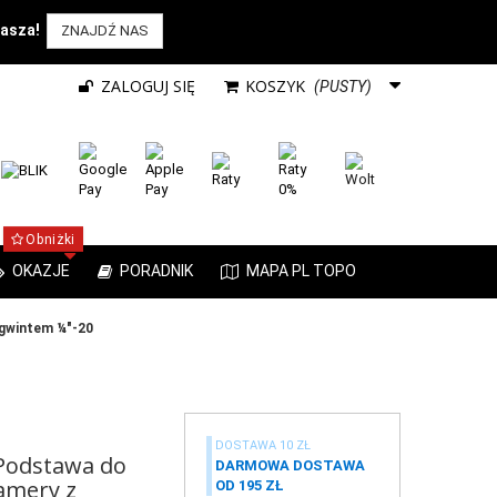
rasza!
ZNAJDŹ NAS
ZALOGUJ SIĘ
KOSZYK
(PUSTY)
Obniżki
OKAZJE
PORADNIK
MAPA PL TOPO
gwintem ¼"-20
DOSTAWA 10 ZŁ
Podstawa do
DARMOWA DOSTAWA
amery z
OD 195 ZŁ