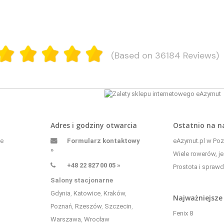
(Based on 36184 Reviews)
Adres i godziny otwarcia
Ostatnio na 
ne
Formularz kontaktowy
eAzymut.pl w Pozn
»
Wiele rowerów, je
+48 22 827 00 05 »
Prostota i sprawd
Salony stacjonarne
Gdynia
,
Katowice
,
Kraków
,
Najważniejsze
Poznań
,
Rzeszów
,
Szczecin
,
Fenix 8
Warszawa
,
Wrocław