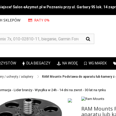
ejsce! Salon eAzymut.pl w Poznaniu przy ul. Garbary 95 lok. 14 zap
CH SKLEPÓW
RATY 0%
RZYSTÓW
DLA BIEGACZY
NA WODĘ
WG MAREK
ry / uchwyty / adaptery ​
RAM Mounts Podstawa do aparatu lub kamery z 
RAM Mounts 
aparatu lub k