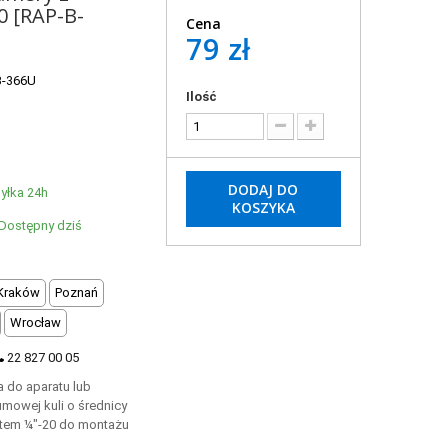
0 [RAP-B-
Cena
79 zł
B-366U
Ilość
DODAJ DO
yłka 24h
KOSZYKA
Dostępny dziś
Kraków
Poznań
Wrocław
22 827 00 05
 do aparatu lub
umowej kuli o średnicy
ntem ¼"-20 do montażu