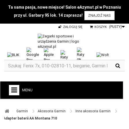
Ta sama pasja, nowe miejsce! Salon eAzymut.pl w Poznaniu
przy ul. Garbary 95 lok. 14 zaprasza!
ZNAJDŹ NAS
ZALOGUJ SIĘ
KOSZYK
(PUSTY)
MENU
+
GARMIN
Garmin ​
Akcesoria Garmin ​
Inne akcesoria Garmin ​
ZEGARKI DO BIEGANIA
Adapter baterii AA Montana 710
ZEGARKI DLA DZIECI GARMIN