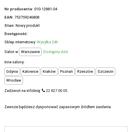
POLECANE PRODUKTY
Nr producenta:
010-12881-04
+
PROMOCJE
EAN:
753759246808
Stan:
Nowy produkt
+
OUTLET
Dostępność:
+
WYPRZEDAŻ
Sklep internetowy:
Wysyłka 24h
Salon w
Warszawie
:
Dostępny dziś
Inne salony:
Gdynia
Katowice
Kraków
Poznań
Rzeszów
Szczecin
Wrocław
Zadzwoń na infolinię
22 827 00 05
Zawsze będziesz dysponować zapasowym źródłem zasilania.