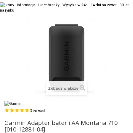
+
TACX
ELITE
+
SUUNTO
+
POLAR
+
RAM MOUNTS
+
COROS
VOSTOK EUROPE ZEGARKI
Zobacz większe
VICTORINOX ZEGARKI
WENGER ZEGARKI
(5 reviews)
ORIENT ZEGARKI
Garmin Adapter baterii AA Montana 710
OBAKU DENMARK ZEGARKI
[010-12881-04]