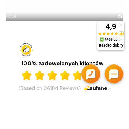
POLECANE PRODUKTY
+
54
PROMOCJE
+
OUTLET
+
WYPRZEDAŻ
100% zadowolonych klientów
(Based on 36184 Reviews)
Moje konto
Obsługa klienta
O firmie