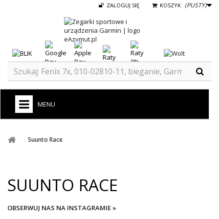
(PUSTY)
ZALOGUJ SIĘ
KOSZYK
MENU
+
GARMIN
Suunto Race
ZEGARKI DO BIEGANIA
ZEGARKI DLA DZIECI GARMIN
SUUNTO RACE
+
TACX
ELITE
OBSERWUJ NAS NA INSTAGRAMIE »