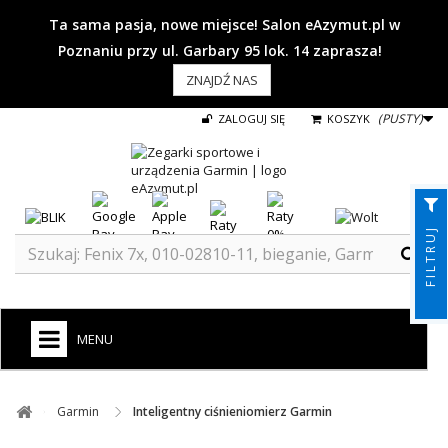
Ta sama pasja, nowe miejsce! Salon eAzymut.pl w
Poznaniu przy ul. Garbary 95 lok. 14 zaprasza!
ZNAJDŹ NAS
(PUSTY)
ZALOGUJ SIĘ
KOSZYK
FILTRUJ
MENU
+
GARMIN
Garmin ​
Inteligentny ciśnieniomierz Garmin
ZEGARKI DO BIEGANIA