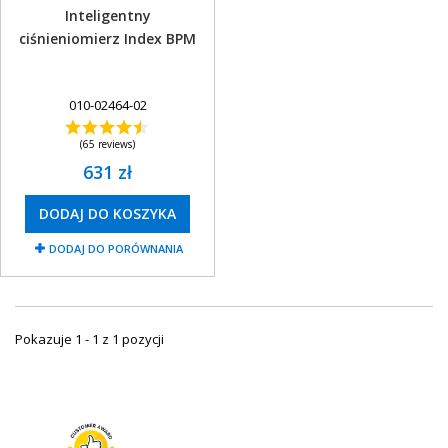
OBAKU DENMARK ZEGARKI
Inteligentny
ciśnieniomierz Index BPM
POLECANE PRODUKTY
+
PROMOCJE
010-02464-02
+
OUTLET
(65 reviews)
+
WYPRZEDAŻ
631 zł
DODAJ DO KOSZYKA
DODAJ DO PORÓWNANIA
Pokazuje 1 - 1 z 1 pozycji