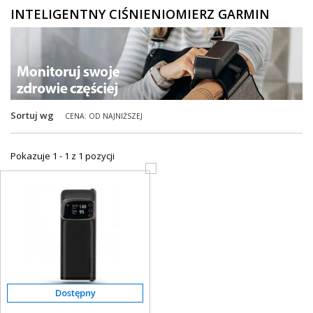
INTELIGENTNY CIŚNIENIOMIERZ GARMIN
ZEGARKI DLA DZIECI GARMIN
+
TACX
ELITE
+
SUUNTO
Sortuj wg
CENA: OD NAJNIŻSZEJ
+
POLAR
+
RAM MOUNTS
Pokazuje 1 - 1 z 1 pozycji
+
COROS
VOSTOK EUROPE ZEGARKI
VICTORINOX ZEGARKI
WENGER ZEGARKI
ORIENT ZEGARKI