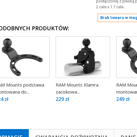
podłączonej z płaską
2 cale x 1.7 cala.
Brak towaru w ma
PODOBNYCH PRODUKTÓW:
AM Mounts podstawa
RAM Mounts Klamra
RAM Moun
ntowana do...
zaciskowa...
montowana
4 zł
229 zł
249 zł