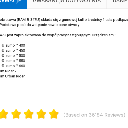
ORMACJE
GWARANCJA DOŻYWOTNIA
DANE
obrotowa (RAM-B-347U) składa się z gumowej kuli o średnicy 1 cala podłącz
. Podstawa posiada wstępnie nawiercone otwory.
7U jest zaprojektowana do współpracy następującymi urządzeniami:
® zumo ™ 400
® zumo ™ 450
® zumo ™ 500
® zumo ™ 550
® zumo ™ 660
 Rider 2
 Urban Rider
(Based on 36184 Reviews)