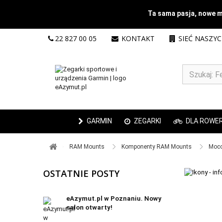
Ta sama pasja, nowe mi
22 827 00 05
KONTAKT
SIEĆ NASZY
GARMIN
ZEGARKI
DLA ROWE
RAM Mounts ​
Komponenty RAM Mounts ​
Moco
OSTATNIE POSTY
eAzymut.pl w Poznaniu. Nowy
salon otwarty!