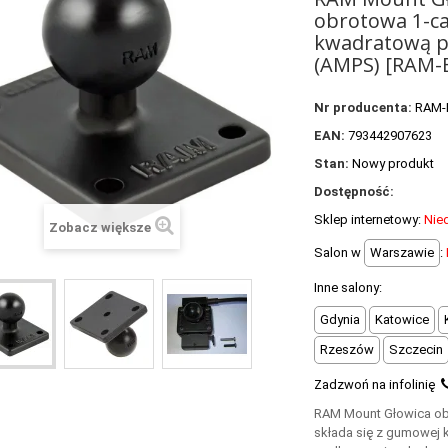
obrotowa 1-ca
kwadratową 
(AMPS) [RAM-
Nr producenta:
RAM-
EAN:
793442907623
Stan:
Nowy produkt
Dostępność:
Sklep internetowy:
Nie
Zobacz większe
Salon w
Warszawie
:
Inne salony:
Gdynia
Katowice
Rzeszów
Szczecin
Zadzwoń na infolinię
RAM Mount Głowica o
składa się z gumowej ku