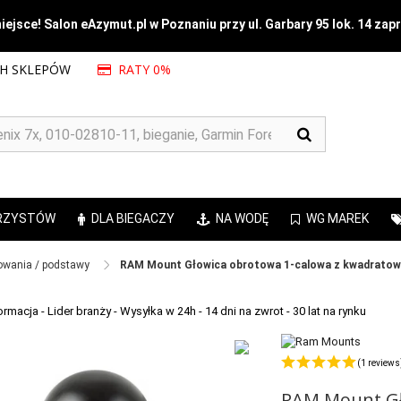
ejsce! Salon eAzymut.pl w Poznaniu przy ul. Garbary 95 lok. 14 zap
CH SKLEPÓW
RATY 0%
RZYSTÓW
DLA BIEGACZY
NA WODĘ
WG MAREK
wania / podstawy ​
RAM Mount Głowica obrotowa 1-calowa z kwadrato
(1 reviews
RAM Mount G