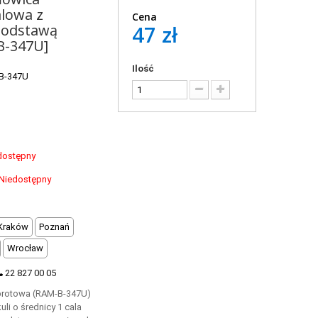
lowa z
Cena
podstawą
47 zł
B-347U]
Ilość
B-347U
dostępny
Niedostępny
Kraków
Poznań
Wrocław
22 827 00 05
brotowa (RAM-B-347U)
li o średnicy 1 cala