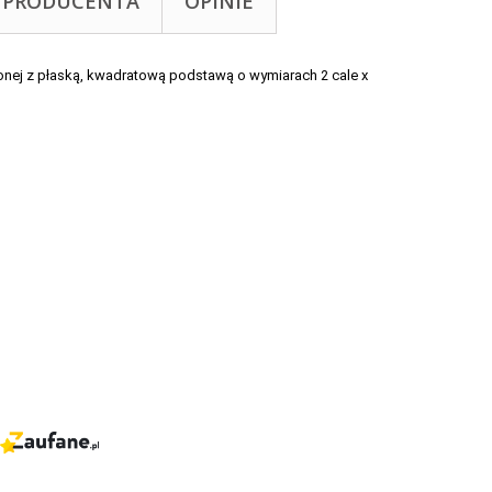
 PRODUCENTA
OPINIE
onej z płaską, kwadratową podstawą o wymiarach 2 cale x