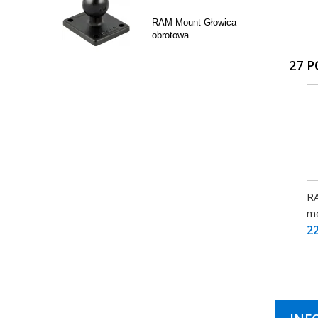
RAM Mount Głowica
obrotowa...
27 
R
mo
22