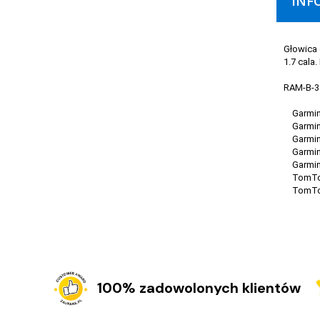
INF
Głowica 
1.7 cala
RAM-B-34
Garmin 
Garmin 
Garmin 
Garmin 
Garmin 
TomTom
TomTom
100% zadowolonych klientów