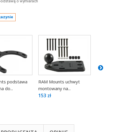
 podstawą o wymiarach
gazynie
ts podstawa
RAM Mounts uchwyt
RAM Mounts Uch
 do...
montowany na...
montowany do ra
153 zł
149 zł