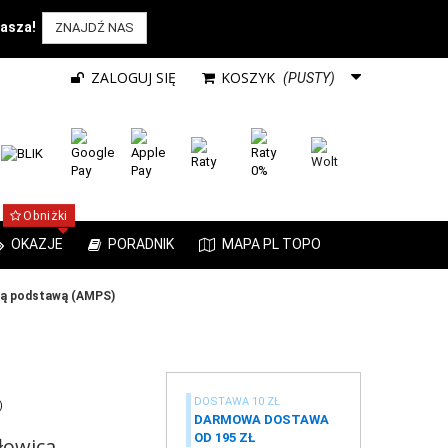
rasza!
ZNAJDŹ NAS
ZALOGUJ SIĘ
KOSZYK
(PUSTY)
Obniżki
OKAZJE
PORADNIK
MAPA PL TOPO
wą podstawą (AMPS)
DOSTAWA 10 ZŁ
)
DARMOWA DOSTAWA
OD 195 ZŁ
łowica