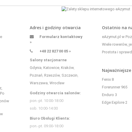
Adres i godziny otwarcia
Ostatnio na 
ne
Formularz kontaktowy
eAzymut.pl w Pozn
»
Wiele rowerów, je
+48 22 827 00 05 »
Prostota i sprawd
Salony stacjonarne
Gdynia
,
Katowice
,
Kraków
,
Najważniejsze
Poznań
,
Rzeszów
,
Szczecin
,
Fenix 8
Warszawa
,
Wrocław
Forerunner 965
z,
Godziny otwarcia salonów:
yPo
Enduro 3
pon.-pt. 10:00-18:00
bonów
Edge Explore 2
sob. 10:00-14:00
 w
Biuro Obsługi Klienta:
pon.-pt. 09:00-18:00