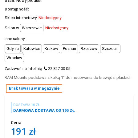
Stan:
Nowy produkt
+
OUTLET
Dostępność:
+
WYPRZEDAŻ
Sklep internetowy:
Niedostępny
Salon w
Warszawie
:
Niedostępny
Inne salony:
Gdynia
Katowice
Kraków
Poznań
Rzeszów
Szczecin
Wrocław
Zadzwoń na infolinię
22 827 00 05
RAM Mounts podstawa z kulką 1" do mocowania do krawędzi płaskich
Brak towaru w magazynie
DOSTAWA 10 ZŁ
DARMOWA DOSTAWA OD 195 ZŁ
Cena
191 zł