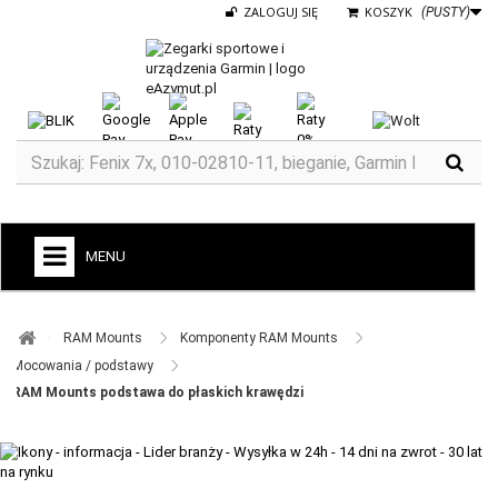
ZALOGUJ SIĘ
KOSZYK
(PUSTY)
MENU
+
GARMIN
RAM Mounts ​
Komponenty RAM Mounts ​
ZEGARKI DO BIEGANIA
Mocowania / podstawy ​
RAM Mounts podstawa do płaskich krawędzi
ZEGARKI DLA DZIECI GARMIN
+
TACX
ELITE