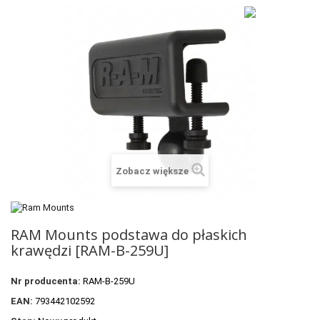
+
SUUNTO
+
POLAR
+
RAM MOUNTS
+
COROS
VOSTOK EUROPE ZEGARKI
VICTORINOX ZEGARKI
Zobacz większe
WENGER ZEGARKI
ORIENT ZEGARKI
RAM Mounts podstawa do płaskich
OBAKU DENMARK ZEGARKI
krawędzi [RAM-B-259U]
POLECANE PRODUKTY
Nr producenta:
RAM-B-259U
+
PROMOCJE
EAN:
793442102592