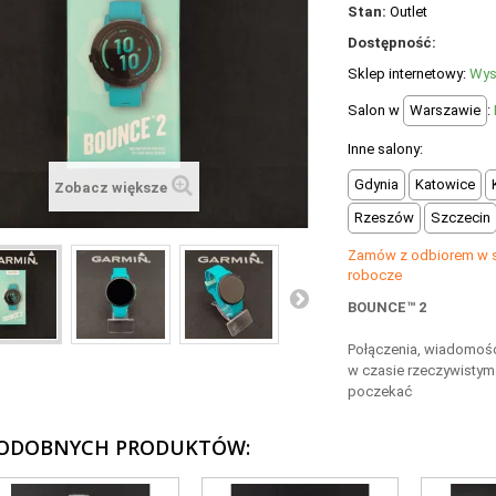
Stan:
Outlet
Dostępność:
Sklep internetowy:
Wys
Salon w
Warszawie
:
Inne salony:
Gdynia
Katowice
Zobacz większe
Rzeszów
Szczecin
Zamów z odbiorem w sa
robocze
BOUNCE™ 2
Połączenia, wiadomości 
w czasie rzeczywisty
poczekać
PODOBNYCH PRODUKTÓW: