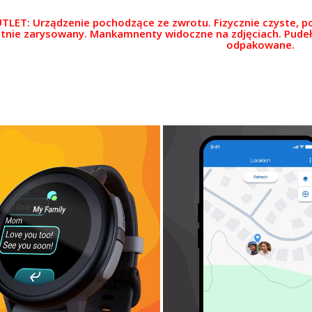
TLET: Urządzenie pochodzące ze zwrotu. Fizycznie czyste, po
atnie zarysowany. Mankamnenty widoczne na zdjęciach. Pudeł
odpakowane.