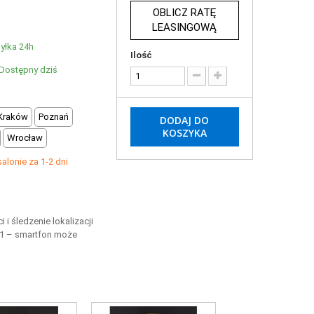
OBLICZ RATĘ
LEASINGOWĄ
yłka 24h
Ilość
Dostępny dziś
Kraków
Poznań
DODAJ DO
KOSZYKA
Wrocław
lonie za 1-2 dni
i śledzenie lokalizacji
m1 – smartfon może