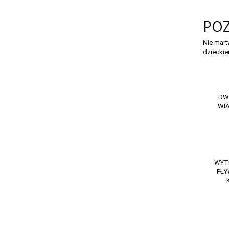
POZ
Nie mart
dziecki
DW
WI
WYT
PŁY