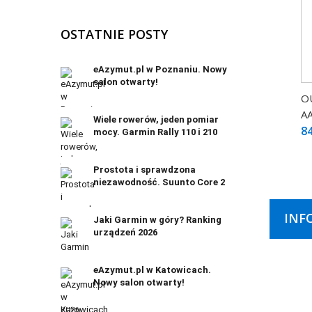
OSTATNIE POSTY
eAzymut.pl w Poznaniu. Nowy
salon otwarty!
O
A
Wiele rowerów, jeden pomiar
84
mocy. Garmin Rally 110 i 210
Prostota i sprawdzona
niezawodność. Suunto Core 2
INF
Jaki Garmin w góry? Ranking
urządzeń 2026
eAzymut.pl w Katowicach.
Nowy salon otwarty!