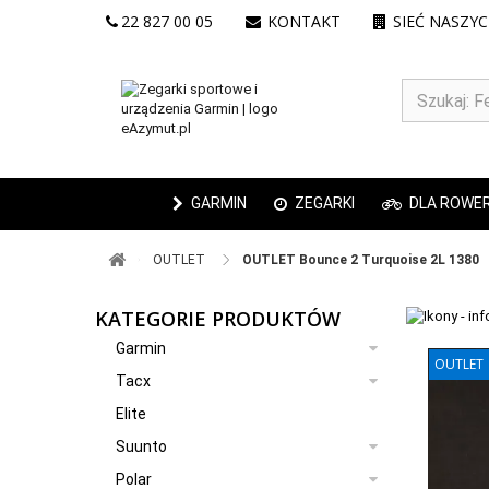
22 827 00 05
KONTAKT
SIEĆ NASZY
GARMIN
ZEGARKI
DLA ROWE
OUTLET ​
OUTLET Bounce 2 Turquoise 2L 1380
KATEGORIE PRODUKTÓW
Garmin
OUTLET
Tacx
Elite
Suunto
Polar