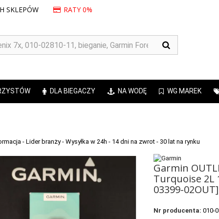
CH SKLEPÓW
RATY 0%
RZYSTÓW
DLA BIEGACZY
NA WODĘ
WG MAREK
Garmin OUTL
Turquoise 2L 
03399-02OUT]
Nr producenta:
010-