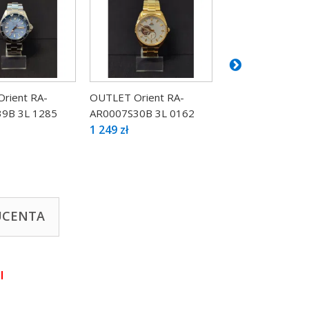
rient RA-
OUTLET Orient RA-
OUTLET Orient 
9B 3L 1285
AR0007S30B 3L 0162
AC0F11L10B 3L 
1 249 zł
749 zł
UCENTA
I