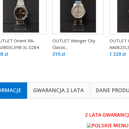
UTLET Orient RA-
OUTLET Wenger City
OUTLET O
A0B03L39B 3L 0284
Classic...
AA0823L3
9 zł
319 zł
1 329 zł
ORMACJE
GWARANCJA 2 LATA
DANE PROD
2 LATA GWARANCJ