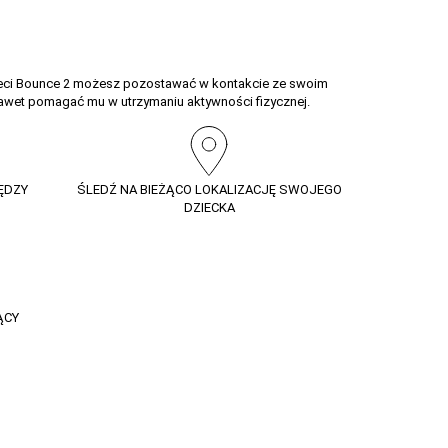
dzieci Bounce 2 możesz pozostawać w kontakcie ze swoim
awet pomagać mu w utrzymaniu aktywności fizycznej.
IĘDZY
ŚLEDŹ NA BIEŻĄCO LOKALIZACJĘ SWOJEGO
DZIECKA
ĄCY