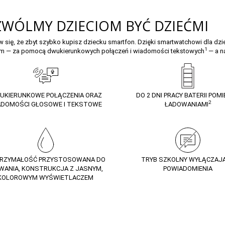
WÓLMY DZIECIOM BYĆ DZIEĆMI
w się, że zbyt szybko kupisz dziecku smartfon. Dzięki smartwatchowi dla 
1
em — za pomocą dwukierunkowych połączeń i wiadomości tekstowych
— a n
UKIERUNKOWE POŁĄCZENIA ORAZ
DO 2 DNI PRACY BATERII POM
2
ADOMOŚCI GŁOSOWE I TEKSTOWE
ŁADOWANIAMI
RZYMAŁOŚĆ
PRZYSTOSOWANA DO
TRYB SZKOLNY WYŁĄCZAJ
WANIA,
KONSTRUKCJA Z JASNYM,
POWIADOMIENIA
KOLOROWYM WYŚWIETLACZEM