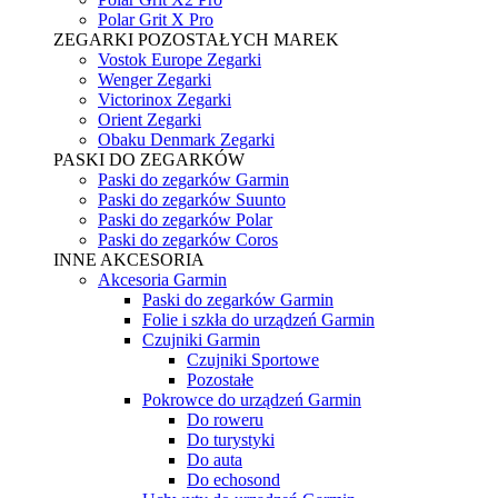
Polar Grit X Pro
ZEGARKI POZOSTAŁYCH MAREK
Vostok Europe Zegarki
Wenger Zegarki
Victorinox Zegarki
Orient Zegarki
Obaku Denmark Zegarki
PASKI DO ZEGARKÓW
Paski do zegarków Garmin
Paski do zegarków Suunto
Paski do zegarków Polar
Paski do zegarków Coros
INNE AKCESORIA
Akcesoria Garmin
Paski do zegarków Garmin
Folie i szkła do urządzeń Garmin
Czujniki Garmin
Czujniki Sportowe
Pozostałe
Pokrowce do urządzeń Garmin
Do roweru
Do turystyki
Do auta
Do echosond