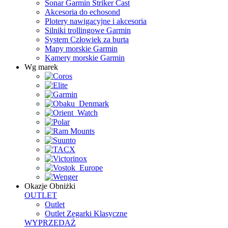
Sonar Garmin Striker Cast
Akcesoria do echosond
Plotery nawigacyjne i akcesoria
Silniki trollingowe Garmin
System Człowiek za burtą
Mapy morskie Garmin
Kamery morskie Garmin
Wg marek
Okazje
Obniżki
OUTLET
Outlet
Outlet Zegarki Klasyczne
WYPRZEDAŻ