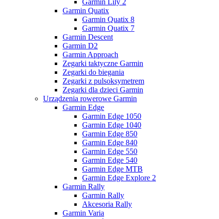
Garmin Lily 2
Garmin Quatix
Garmin Quatix 8
Garmin Quatix 7
Garmin Descent
Garmin D2
Garmin Approach
Zegarki taktyczne Garmin
Zegarki do biegania
Zegarki z pulsoksymetrem
Zegarki dla dzieci Garmin
Urządzenia rowerowe Garmin
Garmin Edge
Garmin Edge 1050
Garmin Edge 1040
Garmin Edge 850
Garmin Edge 840
Garmin Edge 550
Garmin Edge 540
Garmin Edge MTB
Garmin Edge Explore 2
Garmin Rally
Garmin Rally
Akcesoria Rally
Garmin Varia