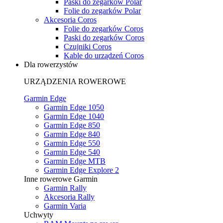
Paski do zegarków Polar
Folie do zegarków Polar
Akcesoria Coros
Folie do zegarków Coros
Paski do zegarków Coros
Czujniki Coros
Kable do urządzeń Coros
Dla rowerzystów
URZĄDZENIA ROWEROWE
Garmin Edge
Garmin Edge 1050
Garmin Edge 1040
Garmin Edge 850
Garmin Edge 840
Garmin Edge 550
Garmin Edge 540
Garmin Edge MTB
Garmin Edge Explore 2
Inne rowerowe Garmin
Garmin Rally
Akcesoria Rally
Garmin Varia
Uchwyty