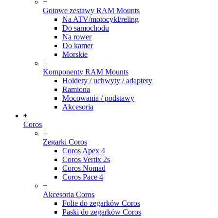
+
Gotowe zestawy RAM Mounts
Na ATV/motocykl/reling
Do samochodu
Na rower
Do kamer
Morskie
+
Komponenty RAM Mounts
Holdery / uchwyty / adaptery
Ramiona
Mocowania / podstawy
Akcesoria
+
Coros
+
Zegarki Coros
Coros Apex 4
Coros Vertix 2s
Coros Nomad
Coros Pace 4
+
Akcesoria Coros
Folie do zegarków Coros
Paski do zegarków Coros