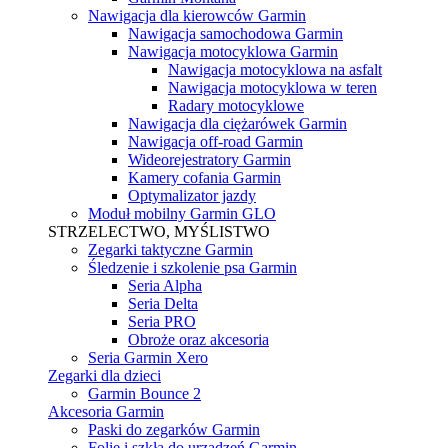
Nawigacja dla kierowców Garmin
Nawigacja samochodowa Garmin
Nawigacja motocyklowa Garmin
Nawigacja motocyklowa na asfalt
Nawigacja motocyklowa w teren
Radary motocyklowe
Nawigacja dla ciężarówek Garmin
Nawigacja off-road Garmin
Wideorejestratory Garmin
Kamery cofania Garmin
Optymalizator jazdy
Moduł mobilny Garmin GLO
STRZELECTWO, MYŚLISTWO
Zegarki taktyczne Garmin
Śledzenie i szkolenie psa Garmin
Seria Alpha
Seria Delta
Seria PRO
Obroże oraz akcesoria
Seria Garmin Xero
Zegarki dla dzieci
Garmin Bounce 2
Akcesoria Garmin
Paski do zegarków Garmin
Folie i szkła do urządzeń Garmin