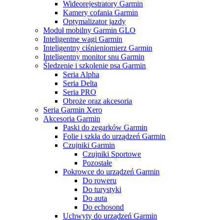
Wideorejestratory Garmin
Kamery cofania Garmin
Optymalizator jazdy
Moduł mobilny Garmin GLO
Inteligentne wagi Garmin
Inteligentny ciśnieniomierz Garmin
Inteligentny monitor snu Garmin
Śledzenie i szkolenie psa Garmin
Seria Alpha
Seria Delta
Seria PRO
Obroże oraz akcesoria
Seria Garmin Xero
Akcesoria Garmin
Paski do zegarków Garmin
Folie i szkła do urządzeń Garmin
Czujniki Garmin
Czujniki Sportowe
Pozostałe
Pokrowce do urządzeń Garmin
Do roweru
Do turystyki
Do auta
Do echosond
Uchwyty do urządzeń Garmin