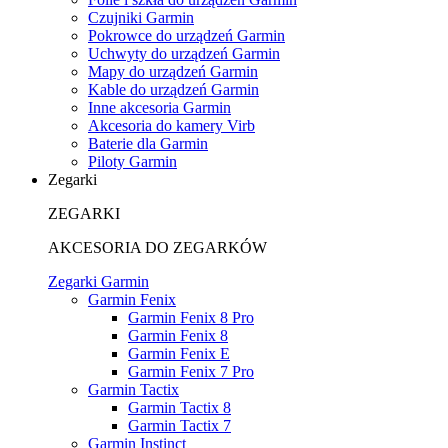
Czujniki Garmin
Pokrowce do urządzeń Garmin
Uchwyty do urządzeń Garmin
Mapy do urządzeń Garmin
Kable do urządzeń Garmin
Inne akcesoria Garmin
Akcesoria do kamery Virb
Baterie dla Garmin
Piloty Garmin
Zegarki
ZEGARKI
AKCESORIA DO ZEGARKÓW
Zegarki Garmin
Garmin Fenix
Garmin Fenix 8 Pro
Garmin Fenix 8
Garmin Fenix E
Garmin Fenix 7 Pro
Garmin Tactix
Garmin Tactix 8
Garmin Tactix 7
Garmin Instinct