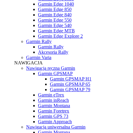
Garmin Edge 1040
Garmin Edge 850
Garmin Edge 840
Garmin Edge 550
Garmin Edge 540
Garmin Edge MTB
Garmin Edge Explore 2
Garmin Rally
Garmin Rally
Akcesoria Rally
Garmin Varia
NAWIGACJA
Nawigacja ręczna Garmin
Garmin GPSMAP
Garmin GPSMAP H1
Garmin GPSMAP 65
Garmin GPSMAP 79
Garmin eTrex
Garmin inReach
Garmin Montana
Garmin Foretrex
Garmin GPS 73
Garmin Approach
Nawigacja uniwersalna Garmin
Garmin Montana