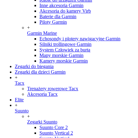
Inne akcesoria Garmin
Akcesoria do kamery Virb
Baterie dla Garmin
Piloty Garmin
+
Garmin Marine
Echosondy i plotery nawigacyjne Garmin
Silniki trollingowe Garmin
System Człowiek za burtą
Mapy morskie Garmin
Kamery morskie Garmin
Zegarki do biegania
Zegarki dla dzieci Garmin
+
Tacx
Trenażery rowerowe Tacx
Akcesoria Tacx
Elite
+
Suunto
+
Zegarki Suunto
Suunto Core 2
Suunto Vertical 2