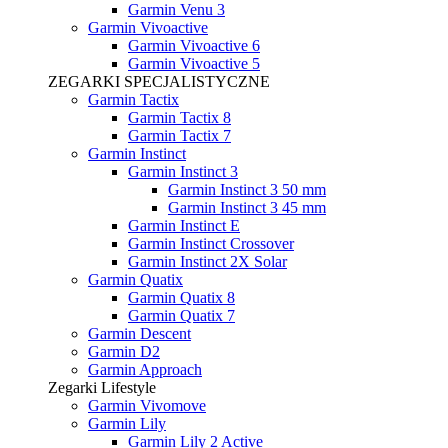
Garmin Venu 3
Garmin Vivoactive
Garmin Vivoactive 6
Garmin Vivoactive 5
ZEGARKI SPECJALISTYCZNE
Garmin Tactix
Garmin Tactix 8
Garmin Tactix 7
Garmin Instinct
Garmin Instinct 3
Garmin Instinct 3 50 mm
Garmin Instinct 3 45 mm
Garmin Instinct E
Garmin Instinct Crossover
Garmin Instinct 2X Solar
Garmin Quatix
Garmin Quatix 8
Garmin Quatix 7
Garmin Descent
Garmin D2
Garmin Approach
Zegarki Lifestyle
Garmin Vivomove
Garmin Lily
Garmin Lily 2 Active