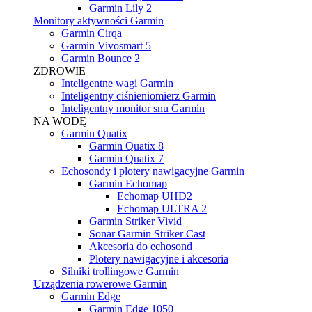
Garmin Lily 2
Monitory aktywności Garmin
Garmin Cirqa
Garmin Vivosmart 5
Garmin Bounce 2
ZDROWIE
Inteligentne wagi Garmin
Inteligentny ciśnieniomierz Garmin
Inteligentny monitor snu Garmin
NA WODĘ
Garmin Quatix
Garmin Quatix 8
Garmin Quatix 7
Echosondy i plotery nawigacyjne Garmin
Garmin Echomap
Echomap UHD2
Echomap ULTRA 2
Garmin Striker Vivid
Sonar Garmin Striker Cast
Akcesoria do echosond
Plotery nawigacyjne i akcesoria
Silniki trollingowe Garmin
Urządzenia rowerowe Garmin
Garmin Edge
Garmin Edge 1050