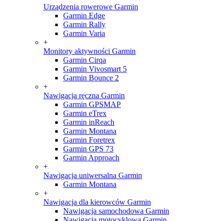
Urządzenia rowerowe Garmin
Garmin Edge
Garmin Rally
Garmin Varia
+
Monitory aktywności Garmin
Garmin Cirqa
Garmin Vivosmart 5
Garmin Bounce 2
+
Nawigacja ręczna Garmin
Garmin GPSMAP
Garmin eTrex
Garmin inReach
Garmin Montana
Garmin Foretrex
Garmin GPS 73
Garmin Approach
+
Nawigacja uniwersalna Garmin
Garmin Montana
+
Nawigacja dla kierowców Garmin
Nawigacja samochodowa Garmin
Nawigacja motocyklowa Garmin