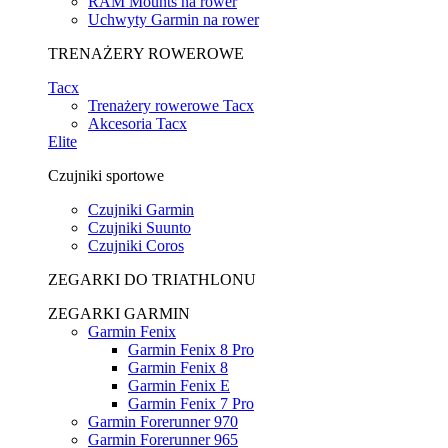
RAM Mounts na rower
Uchwyty Garmin na rower
TRENAŻERY ROWEROWE
Tacx
Trenażery rowerowe Tacx
Akcesoria Tacx
Elite
Czujniki sportowe
Czujniki Garmin
Czujniki Suunto
Czujniki Coros
ZEGARKI DO TRIATHLONU
ZEGARKI GARMIN
Garmin Fenix
Garmin Fenix 8 Pro
Garmin Fenix 8
Garmin Fenix E
Garmin Fenix 7 Pro
Garmin Forerunner 970
Garmin Forerunner 965