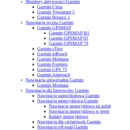
Monitory aktywności Garmin
Garmin Cirqa
Garmin Vivosmart 5
Garmin Bounce 2
Nawigacja ręczna Garmin
Garmin GPSMAP
Garmin GPSMAP H1
Garmin GPSMAP 65
Garmin GPSMAP 79
Garmin eTrex
Garmin inReach
Garmin Montana
Garmin Foretrex
Garmin GPS 73
Garmin Approach
Nawigacja uniwersalna Garmin
Garmin Montana
Nawigacja dla kierowców Garmin
Nawigacja samochodowa Garmin
Nawigacja motocyklowa Garmin
Nawigacja motocyklowa na asfalt
Nawigacja motocyklowa w teren
Radary motocyklowe
Nawigacja dla ciężarówek Garmin
Nawigacja off-road Garmin