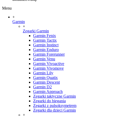
Menu
+
Garmin
+
Zegarki Garmin
Garmin Fenix
Garmin Tactix
Garmin Instinct
Garmin Enduro
Garmin Forerunner
Garmin Venu
Garmin Vivoactive
Garmin Vivomove
Garmin Lily
Garmin Quatix
Garmin Descent
Garmin D2
Garmin Approach
Zegarki taktyczne Garmin
Zegarki do biegania
Zegarki z pulsoksymetrem
Zegarki dla dzieci Garmin
+