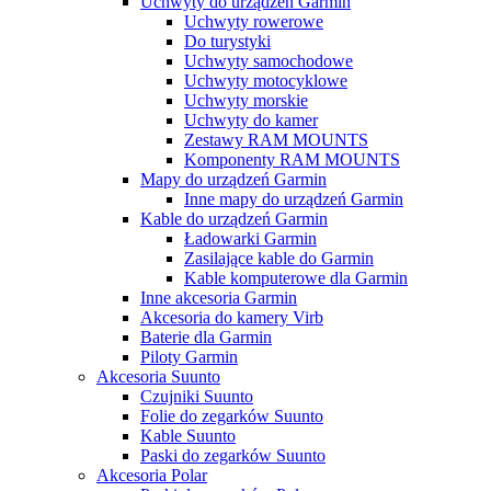
Uchwyty do urządzeń Garmin
Uchwyty rowerowe
Do turystyki
Uchwyty samochodowe
Uchwyty motocyklowe
Uchwyty morskie
Uchwyty do kamer
Zestawy RAM MOUNTS
Komponenty RAM MOUNTS
Mapy do urządzeń Garmin
Inne mapy do urządzeń Garmin
Kable do urządzeń Garmin
Ładowarki Garmin
Zasilające kable do Garmin
Kable komputerowe dla Garmin
Inne akcesoria Garmin
Akcesoria do kamery Virb
Baterie dla Garmin
Piloty Garmin
Akcesoria Suunto
Czujniki Suunto
Folie do zegarków Suunto
Kable Suunto
Paski do zegarków Suunto
Akcesoria Polar