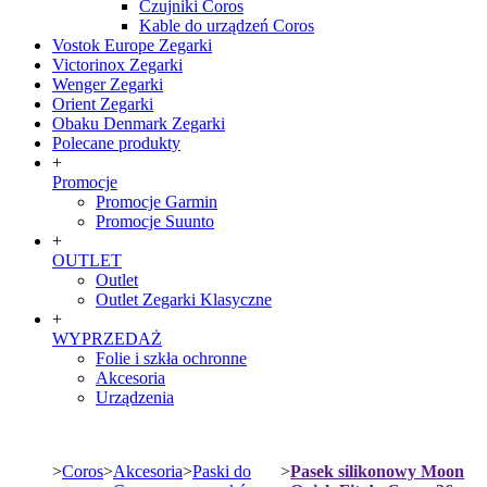
Czujniki Coros
Kable do urządzeń Coros
Vostok Europe Zegarki
Victorinox Zegarki
Wenger Zegarki
Orient Zegarki
Obaku Denmark Zegarki
Polecane produkty
+
Promocje
Promocje Garmin
Promocje Suunto
+
OUTLET
Outlet
Outlet Zegarki Klasyczne
+
WYPRZEDAŻ
Folie i szkła ochronne
Akcesoria
Urządzenia
>
Coros ​
>
Akcesoria
>
Paski do
>
Pasek silikonowy Moon