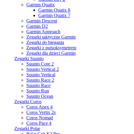
Garmin Quatix
Garmin Quatix 8
Garmin Quatix 7
Garmin Descent
Garmin D2
Garmin Approach
Zegarki taktyczne Garmin
Zegarki do biegania
Zegarki z pulsoksymetrem
Zegarki dla dzieci Garmin
Zegarki Suunto
Suunto Core 2
Suunto Vertical 2
Suunto Vertical
Suunto Race 2
Suunto Race
Suunto Run
Suunto Ocean
Zegarki Coros
Coros Apex 4
Coros Vertix 2s
Coros Nomad
Coros Pace 4
Zegarki Polar
Polar Grit X2 Pro