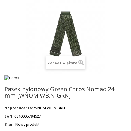
+
SUUNTO
+
POLAR
+
RAM MOUNTS
+
COROS
VOSTOK EUROPE ZEGARKI
Zobacz większe
VICTORINOX ZEGARKI
WENGER ZEGARKI
Pasek nylonowy Green Coros Nomad 24
ORIENT ZEGARKI
mm [WNOM.WB.N-GRN]
OBAKU DENMARK ZEGARKI
Nr producenta:
WNOM.WB.N-GRN
POLECANE PRODUKTY
EAN:
0810005784627
+
PROMOCJE
Stan:
Nowy produkt