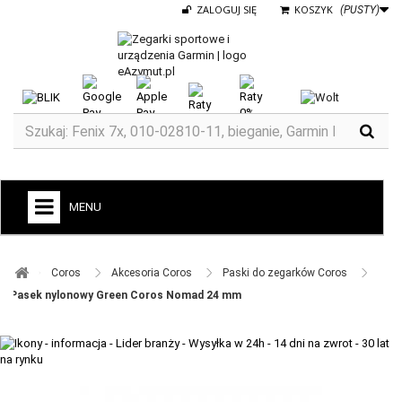
ZALOGUJ SIĘ
KOSZYK
(PUSTY)
MENU
+
GARMIN
Coros ​
Akcesoria Coros ​
Paski do zegarków Coros ​
ZEGARKI DO BIEGANIA
Pasek nylonowy Green Coros Nomad 24 mm
ZEGARKI DLA DZIECI GARMIN
+
TACX
ELITE