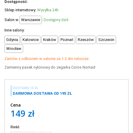
Dostępność:
+
OUTLET
Sklep internetowy:
Wysyłka 24h
+
WYPRZEDAŻ
Salon w
Warszawie
:
Dostępny dziś
Inne salony:
Gdynia
Katowice
Kraków
Poznań
Rzeszów
Szczecin
Wrocław
Zamów z odbiorem w salonie za 1-2 dni robocze
Zamienny pasek nylonowy do zegarka Coros Nomad
DOSTAWA 10 ZŁ
DARMOWA DOSTAWA OD 195 ZŁ
Cena
149 zł
Ilość