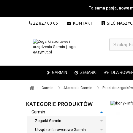
Ta sama pasja, nowe mi
22 827 00 05
KONTAKT
SIEĆ NASZY
GARMIN
ZEGARKI
DLA ROWE
Garmin ​
Akcesoria Garmin ​
Paski do zegarków 
KATEGORIE PRODUKTÓW
Garmin
Zegarki Garmin
Urządzenia rowerowe Garmin