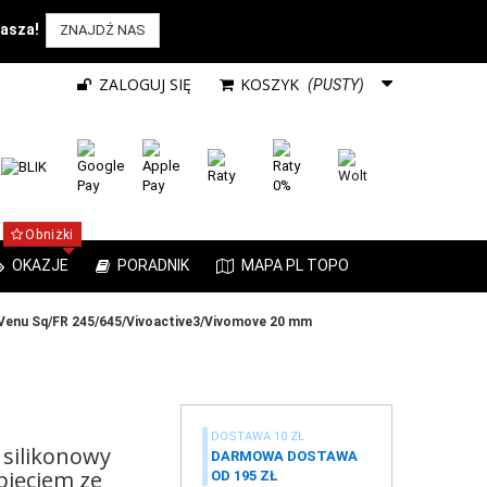
rasza!
ZNAJDŹ NAS
ZALOGUJ SIĘ
KOSZYK
(PUSTY)
Obniżki
OKAZJE
PORADNIK
MAPA PL TOPO
do Venu Sq/FR 245/645/Vivoactive3/Vivomove 20 mm
DOSTAWA 10 ZŁ
silikonowy
DARMOWA DOSTAWA
pięciem ze
OD 195 ZŁ