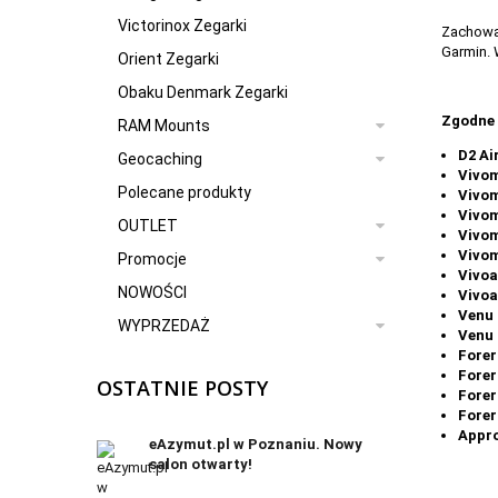
Victorinox Zegarki
Zachowa
Garmin. 
Orient Zegarki
Obaku Denmark Zegarki
Zgodne 
RAM Mounts
D2 Ai
Geocaching
Vivo
Polecane produkty
Vivo
Vivom
OUTLET
Vivom
Vivo
Promocje
Vivoa
NOWOŚCI
Vivoa
Venu
WYPRZEDAŻ
Venu
Forer
Forer
OSTATNIE POSTY
Forer
Forer
Appr
eAzymut.pl w Poznaniu. Nowy
salon otwarty!