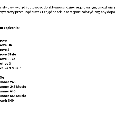
j stylowy wygląd i gotowość do aktywności dzięki regulowanym, umożliwi
Wystarczy przesunąć suwak i zdjąć pasek, a następnie założyć inny, aby dop
urządzenia:
r
move
move HR
ove 3
ove Style
move Luxe
ctive 3
ctive 3 Music
 Sq
unner 245
unner 245 Music
unner 645
unner 645 Music
oach S40