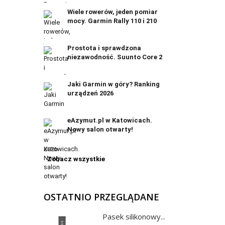
Wiele rowerów, jeden pomiar
mocy. Garmin Rally 110 i 210
Prostota i sprawdzona
niezawodność. Suunto Core 2
Jaki Garmin w góry? Ranking
urządzeń 2026
eAzymut.pl w Katowicach.
Nowy salon otwarty!
Zobacz wszystkie
OSTATNIO PRZEGLĄDANE
Pasek silikonowy...