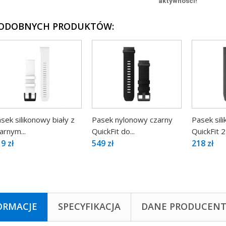
aktywności!
PODOBNYCH PRODUKTÓW:
sek silikonowy biały z
Pasek nylonowy czarny
Pasek sil
arnym...
QuickFit do...
QuickFit
9 zł
549 zł
218 zł
ORMACJE
SPECYFIKACJA
DANE PRODUCEN