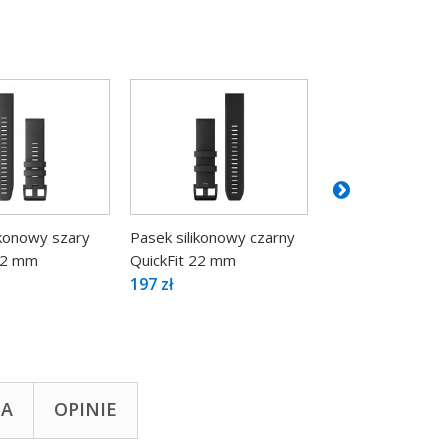
ikonowy szary
Pasek silikonowy czarny
Pasek silikonowy 
 22 mm
QuickFit 22 mm
srebrnym...
197 zł
149 zł
TA
OPINIE