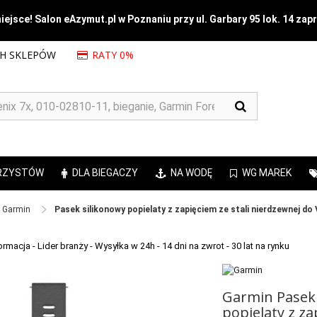
ejsce! Salon eAzymut.pl w Poznaniu przy ul. Garbary 95 lok. 14 zap
CH SKLEPÓW
RATY 0%
RZYSTÓW
DLA BIEGACZY
NA WODĘ
WG MAREK
Garmin ​
Pasek silikonowy popielaty z zapięciem ze stali nierdzewnej 
Garmin Pasek 
popielaty z za