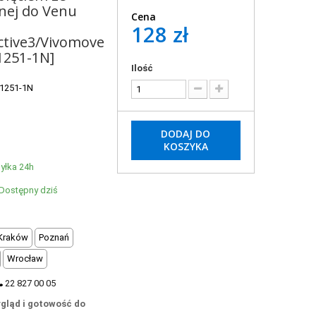
wnej do Venu
Cena
128 zł
ctive3/Vivomove
1251-1N]
Ilość
11251-1N
DODAJ DO
KOSZYKA
yłka 24h
Dostępny dziś
Kraków
Poznań
Wrocław
22 827 00 05
gląd i gotowość do