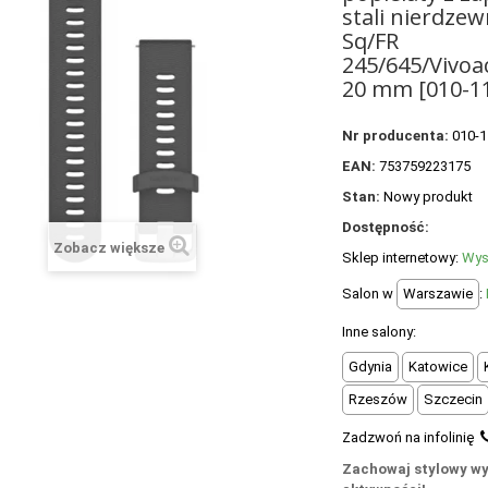
stali nierdze
Sq/FR
245/645/Vivoa
20 mm [010-1
Nr producenta:
010-
EAN:
753759223175
Stan:
Nowy produkt
Dostępność:
Zobacz większe
Sklep internetowy:
Wys
Salon w
Warszawie
:
Inne salony:
Gdynia
Katowice
Rzeszów
Szczecin
Zadzwoń na infolinię
Zachowaj stylowy wy