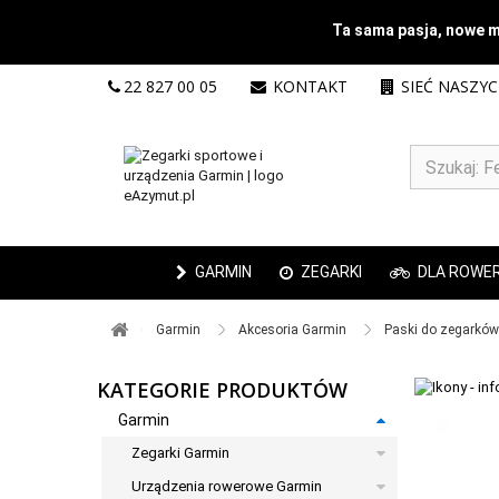
Ta sama pasja, nowe mi
22 827 00 05
KONTAKT
SIEĆ NASZY
GARMIN
ZEGARKI
DLA ROWE
Garmin ​
Akcesoria Garmin ​
Paski do zegarków 
KATEGORIE PRODUKTÓW
Garmin
Zegarki Garmin
Urządzenia rowerowe Garmin