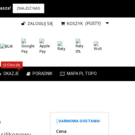
rasza!
ZNAJDŹ NAS
ZALOGUJ SIĘ
KOSZYK
(PUSTY)
Obniżki
OKAZJE
PORADNIK
MAPA PL TOPO
DARMOWA DOSTAWA!
)
Cena
silikonowy