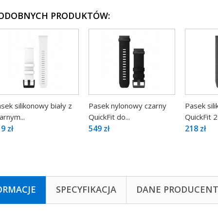
PODOBNYCH PRODUKTÓW:
sek silikonowy biały z
Pasek nylonowy czarny
Pasek sil
arnym...
QuickFit do...
QuickFit
9 zł
549 zł
218 zł
ORMACJE
SPECYFIKACJA
DANE PRODUCEN