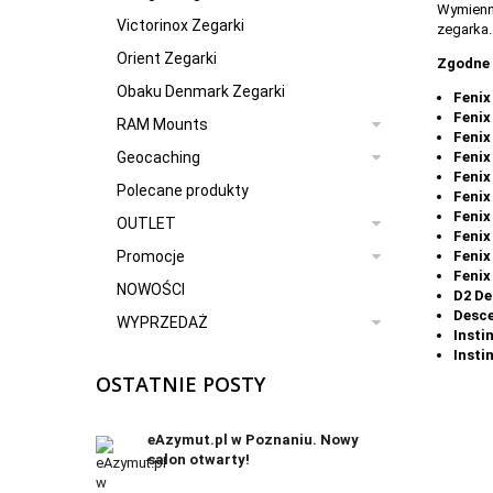
Wymienne
Victorinox Zegarki
zegarka.
Orient Zegarki
Zgodne 
Obaku Denmark Zegarki
Fenix
Fenix
RAM Mounts
Fenix
Fenix
Geocaching
Fenix
Polecane produkty
Fenix
Fenix
OUTLET
Fenix
Fenix
Promocje
Fenix
NOWOŚCI
D2 De
Desc
WYPRZEDAŻ
Insti
Insti
OSTATNIE POSTY
eAzymut.pl w Poznaniu. Nowy
salon otwarty!