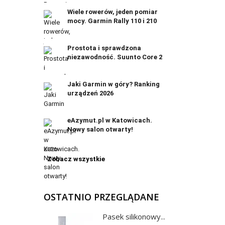
Wiele rowerów, jeden pomiar
mocy. Garmin Rally 110 i 210
Prostota i sprawdzona
niezawodność. Suunto Core 2
Jaki Garmin w góry? Ranking
urządzeń 2026
eAzymut.pl w Katowicach.
Nowy salon otwarty!
Zobacz wszystkie
OSTATNIO PRZEGLĄDANE
Pasek silikonowy...