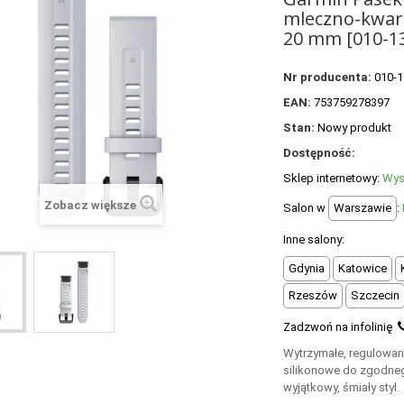
mleczno-kwar
20 mm [010-1
Nr producenta:
010-1
EAN:
753759278397
Stan:
Nowy produkt
Dostępność:
Sklep internetowy:
Wys
Zobacz większe
Salon w
Warszawie
:
Inne salony:
Gdynia
Katowice
Rzeszów
Szczecin
Zadzwoń na infolinię
Wytrzymałe, regulowan
silikonowe do zgodne
wyjątkowy, śmiały styl.