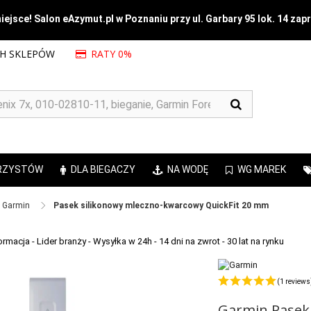
ejsce! Salon eAzymut.pl w Poznaniu przy ul. Garbary 95 lok. 14 zap
CH SKLEPÓW
RATY 0%
RZYSTÓW
DLA BIEGACZY
NA WODĘ
WG MAREK
Garmin ​
Pasek silikonowy mleczno-kwarcowy QuickFit 20 mm
(1 reviews
Garmin Pasek 