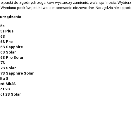
 paski do zgodnych zegarków wystarczy zamienić, wcisnąć i nosić. Wybierz s
 Wymiana pasków jest łatwa, a mocowanie niezawodne. Narzędzia nie są pot
urządzenia:
 5s
 5s Plus
 6S
 6S Pro
 6S Sapphire
 6S Solar
 6S Pro Solar
 7S
 7S Solar
 7S Sapphire Solar
lta S
ent Mk2S
nct 2S
nct 2S Solar