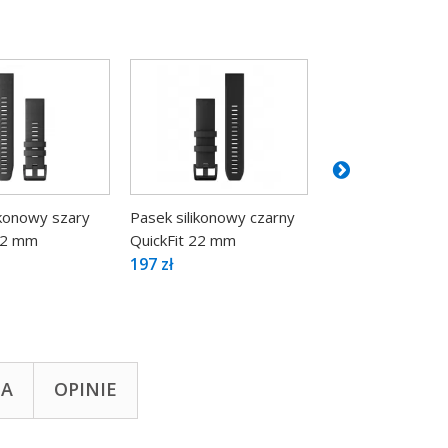
ikonowy szary
Pasek silikonowy czarny
Pasek silikonowy 
 22 mm
QuickFit 22 mm
srebrnym...
197 zł
149 zł
TA
OPINIE