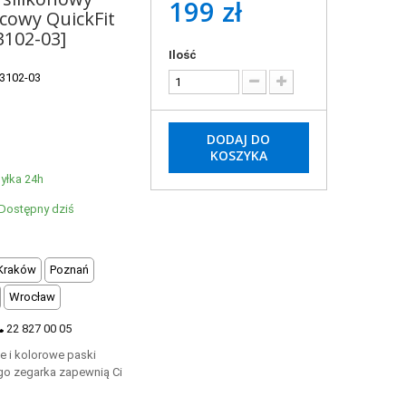
199 zł
cowy QuickFit
3102-03]
Ilość
3102-03
DODAJ DO
KOSZYKA
yłka 24h
Dostępny dziś
Kraków
Poznań
Wrocław
22 827 00 05
e i kolorowe paski
go zegarka zapewnią Ci