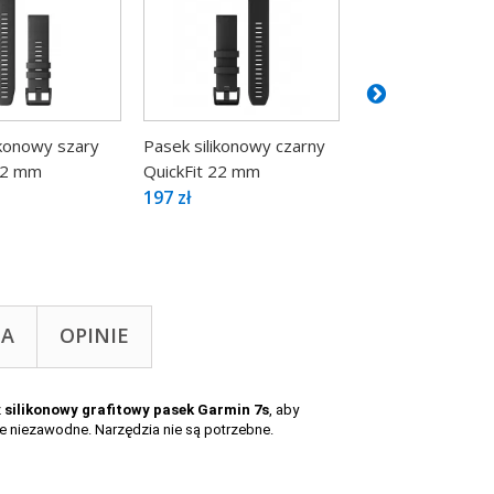
ikonowy szary
Pasek silikonowy czarny
Pasek silikonowy 
 22 mm
QuickFit 22 mm
srebrnym...
197 zł
149 zł
TA
OPINIE
z
silikonowy grafitowy pasek Garmin 7s
, aby
e niezawodne. Narzędzia nie są potrzebne.