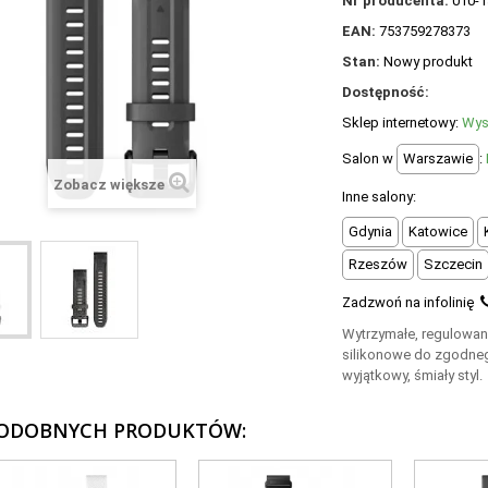
Nr producenta:
010-1
EAN:
753759278373
Stan:
Nowy produkt
Dostępność:
Sklep internetowy:
Wys
Salon w
Warszawie
:
Zobacz większe
Inne salony:
Gdynia
Katowice
Rzeszów
Szczecin
Zadzwoń na infolinię
Wytrzymałe, regulowan
silikonowe do zgodne
wyjątkowy, śmiały styl.
PODOBNYCH PRODUKTÓW: