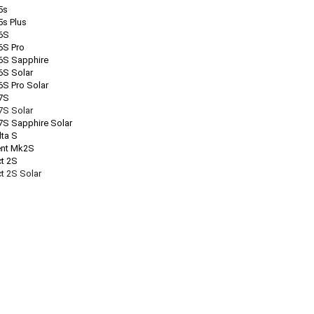
5s
5s Plus
 6S
6S Pro
 6S Sapphire
6S Solar
6S Pro Solar
 7S
7S Solar
 7S Sapphire Solar
lta S
nt Mk2S
ct 2S
ct 2S Solar