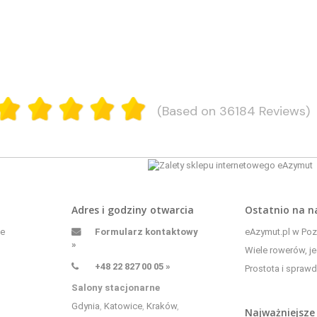
(Based on 36184 Reviews)
Adres i godziny otwarcia
Ostatnio na 
ne
Formularz kontaktowy
eAzymut.pl w Pozn
»
Wiele rowerów, je
+48 22 827 00 05 »
Prostota i sprawd
Salony stacjonarne
Gdynia
,
Katowice
,
Kraków
,
Najważniejsze