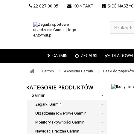
22 827 00 05
KONTAKT
SIEĆ NASZY
GARMIN
ZEGARKI
DLA ROWE
Garmin ​
Akcesoria Garmin ​
Paski do zegarków 
KATEGORIE PRODUKTÓW
Garmin
Zegarki Garmin
Urządzenia rowerowe Garmin
Monitory aktywności Garmin
Nawigacja ręczna Garmin