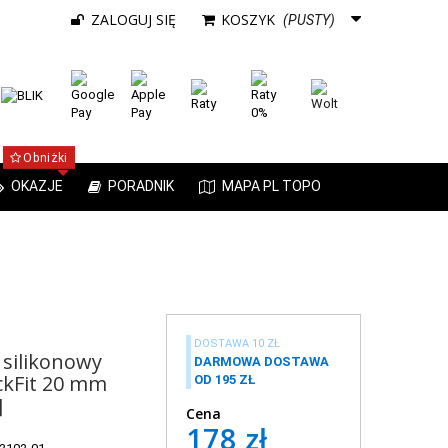
ZALOGUJ SIĘ
KOSZYK
(PUSTY)
Obniżki
OKAZJE
PORADNIK
MAPA PL TOPO
DOSTAWA 10 ZŁ
silikonowy
DARMOWA DOSTAWA
ckFit 20 mm
OD 195 ZŁ
]
Cena
178 zł