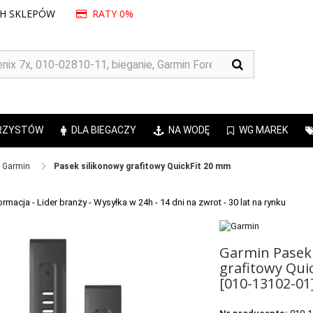
CH SKLEPÓW
RATY 0%
RZYSTÓW
DLA BIEGACZY
NA WODĘ
WG MAREK
Garmin ​
Pasek silikonowy grafitowy QuickFit 20 mm
Garmin Pasek 
grafitowy Qui
[010-13102-01