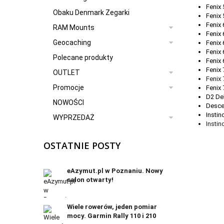
Fenix 
Obaku Denmark Zegarki
Fenix 
Fenix
RAM Mounts
Fenix 
Geocaching
Fenix
Fenix 
Polecane produkty
Fenix 
Fenix
OUTLET
Fenix 
Promocje
Fenix
D2 De
NOWOŚCI
Desce
Instin
WYPRZEDAŻ
Instin
OSTATNIE POSTY
eAzymut.pl w Poznaniu. Nowy
salon otwarty!
Wiele rowerów, jeden pomiar
mocy. Garmin Rally 110 i 210