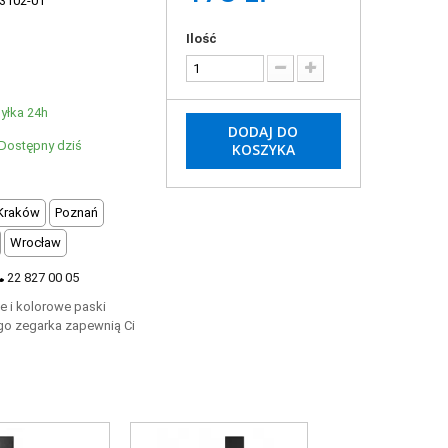
3102-01
Ilość
yłka 24h
DODAJ DO
Dostępny dziś
KOSZYKA
Kraków
Poznań
Wrocław
22 827 00 05
e i kolorowe paski
go zegarka zapewnią Ci