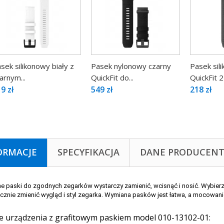
sek silikonowy biały z
Pasek nylonowy czarny
Pasek sil
arnym...
QuickFit do...
QuickFit
9 zł
549 zł
218 zł
ORMACJE
SPECYFIKACJA
DANE PRODUCEN
 paski do zgodnych zegarków wystarczy zamienić, wcisnąć i nosić. Wybier
cznie zmienić wygląd i styl zegarka. Wymiana pasków jest łatwa, a mocowani
 urządzenia z grafitowym paskiem model 010-13102-01: