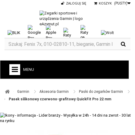
ZALOGUJ SIĘ
KOSZYK
(PUSTY)
MENU
+
GARMIN
Garmin ​
Akcesoria Garmin ​
Paski do zegarków Garmin ​
ZEGARKI DO BIEGANIA
Pasek silikonowy czerwono-grafitowy QuickFit Pro 22 mm
ZEGARKI DLA DZIECI GARMIN
+
TACX
ELITE