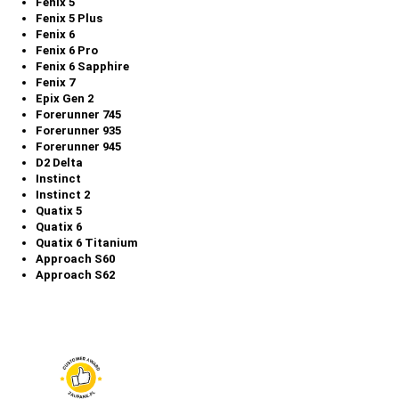
Fenix 5
Fenix 5 Plus
Fenix 6
Fenix 6 Pro
Fenix 6 Sapphire
Fenix 7
Epix Gen 2
Forerunner 745
Forerunner 935
Forerunner 945
D2 Delta
Instinct
Instinct 2
Quatix 5
Quatix 6
Quatix 6 Titanium
Approach S60
Approach S62
Paski do zegarka - jak o nie dbać?
Bez względu na to, jaki pasek wybierzesz do zegarka, pamiętaj o jego
odpowiedniej pielęgnacji. Przygotowaliśmy kilka przydatnych
wskazówek dotyczących ich czyszczenia.