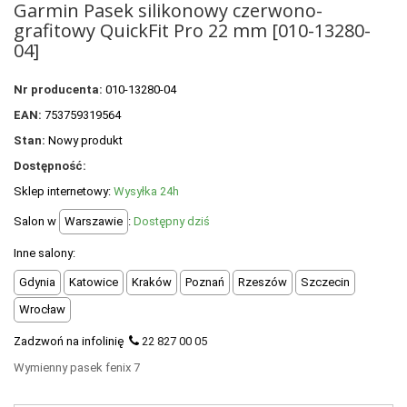
Garmin Pasek silikonowy czerwono-
+
OUTLET
grafitowy QuickFit Pro 22 mm [010-13280-
+
WYPRZEDAŻ
04]
Nr producenta:
010-13280-04
EAN:
753759319564
Stan:
Nowy produkt
Dostępność:
Sklep internetowy:
Wysyłka 24h
Salon w
Warszawie
:
Dostępny dziś
Inne salony:
Gdynia
Katowice
Kraków
Poznań
Rzeszów
Szczecin
Wrocław
Zadzwoń na infolinię
22 827 00 05
Wymienny pasek fenix 7