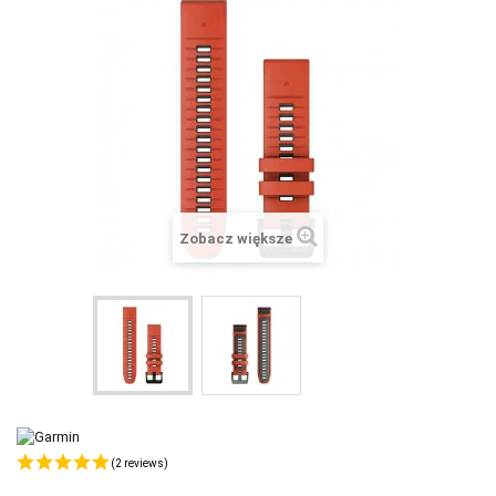
+
SUUNTO
+
POLAR
+
RAM MOUNTS
+
COROS
VOSTOK EUROPE ZEGARKI
Zobacz większe
VICTORINOX ZEGARKI
WENGER ZEGARKI
ORIENT ZEGARKI
OBAKU DENMARK ZEGARKI
POLECANE PRODUKTY
+
PROMOCJE
(2 reviews)