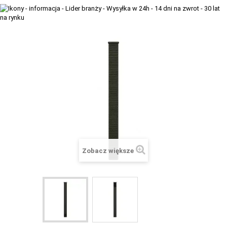
+
TACX
ELITE
+
SUUNTO
+
POLAR
+
RAM MOUNTS
+
COROS
VOSTOK EUROPE ZEGARKI
Zobacz większe
VICTORINOX ZEGARKI
WENGER ZEGARKI
ORIENT ZEGARKI
OBAKU DENMARK ZEGARKI