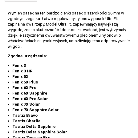
Wymień pasek na ten bardzo cienki pasek o szerokości 26 mm w
zgodnym zegarku. Łatwo regulowany nylonowy pasek UltraFit
zapina na dwa rzepy. Model UltraFit, zapewniający największą
wygodę, znaną skuteczność i doskonałą trwałość, jest wytrzymały
dzięki elastycznemu dwuwarstwowemu plecionemu nylonowi o
właściwościach antybakteryjnych, umożliwiającemu odparowywanie
wilgoci.
Zgodne urządzenia:
Fenix 3
Fenix 3 HR
Fenix 5X
Fenix 5X Plus
Fenix 6X Pro
Fenix 6X Sapphire
Fenix 6X Pro Solar
Fenix 7X Solar
Fenix 7X Sapphire Solar
Tactix Bravo
Tactix Charlie
Tactix Delta Sapphire
Tactix Delta Sapphire Solar
79
Tactix 7 wersja Pro