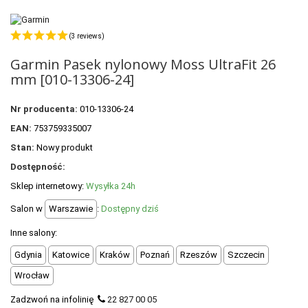
POLECANE PRODUKTY
+
PROMOCJE
(3 reviews)
Garmin Pasek nylonowy Moss UltraFit 26
+
OUTLET
mm [010-13306-24]
+
WYPRZEDAŻ
Nr producenta:
010-13306-24
EAN:
753759335007
Stan:
Nowy produkt
Dostępność:
Sklep internetowy:
Wysyłka 24h
Salon w
Warszawie
:
Dostępny dziś
Inne salony:
Gdynia
Katowice
Kraków
Poznań
Rzeszów
Szczecin
Wrocław
Zadzwoń na infolinię
22 827 00 05