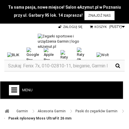
Ta sama pasja, nowe miejsce! Salon eAzymut.pl w Poznaniu
przy ul. Garbary 95 lok. 14 zaprasza!
ZNAJDŹ NAS
ZALOGUJ SIĘ
KOSZYK
(PUSTY)
MENU
+
GARMIN
Garmin ​
Akcesoria Garmin ​
Paski do zegarków Garmin ​
ZEGARKI DO BIEGANIA
Pasek nylonowy Moss UltraFit 26 mm
ZEGARKI DLA DZIECI GARMIN