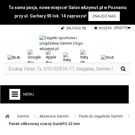
Ta sama pasja, nowe miejsce! Salon eAzymut.pl w Poznaniu
przy ul. Garbary 95 lok. 14 zaprasza!
ZNAJDŹ NAS
ZALOGUJ SIĘ
KOSZYK
(PUSTY)
MENU
+
GARMIN
Garmin ​
Akcesoria Garmin ​
Paski do zegarków Garmin ​
ZEGARKI DO BIEGANIA
Pasek silikonowy czarny QuickFit 22 mm
ZEGARKI DLA DZIECI GARMIN