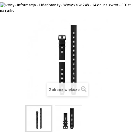
+
TACX
ELITE
+
SUUNTO
+
POLAR
+
RAM MOUNTS
+
COROS
VOSTOK EUROPE ZEGARKI
Zobacz większe
VICTORINOX ZEGARKI
WENGER ZEGARKI
ORIENT ZEGARKI
OBAKU DENMARK ZEGARKI