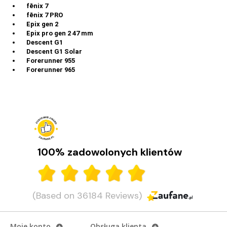
fēnix 7
fēnix 7 PRO
Epix gen 2
Epix pro gen 2 47 mm
Descent G1
Descent G1 Solar
Forerunner 955
Forerunner 965
100% zadowolonych klientów
(Based on 36184 Reviews)
Moje konto
Obsługa klienta