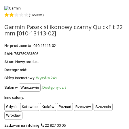
POLECANE PRODUKTY
+
PROMOCJE
(1 reviews)
Garmin Pasek silikonowy czarny QuickFit 22
+
OUTLET
mm [010-13113-02]
+
WYPRZEDAŻ
Nr producenta:
010-13113-02
EAN:
753759283506
Stan:
Nowy produkt
Dostępność:
Sklep internetowy:
Wysyłka 24h
Salon w
Warszawie
:
Dostępny dziś
Inne salony:
Gdynia
Katowice
Kraków
Poznań
Rzeszów
Szczecin
Wrocław
Zadzwoń na infolinię
22 827 00 05