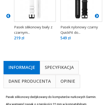
Pasek silikonowy biały z
Pasek nylonowy czarny
czarnym...
QuickFit do...
219 zł
549 zł
INFORMACJE
SPECYFIKACJA
DANE PRODUCENTA
OPINIE
Pasek silikonowy dedykowany do komputerów nurkowych Garmin.
Aby wymienić pasek o szerokości 22 mm w kompatybilnym