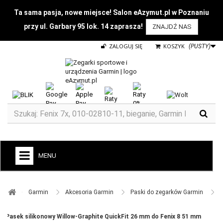
Ta sama pasja, nowe miejsce! Salon eAzymut.pl w Poznaniu
przy ul. Garbary 95 lok. 14 zaprasza!
ZNAJDŹ NAS
ZALOGUJ SIĘ
KOSZYK
(PUSTY)
MENU
+
GARMIN
Garmin ​
Akcesoria Garmin ​
Paski do zegarków Garmin ​
ZEGARKI DO BIEGANIA
Pasek silikonowy Willow-Graphite QuickFit 26 mm do Fenix 8 51 mm
ZEGARKI DLA DZIECI GARMIN