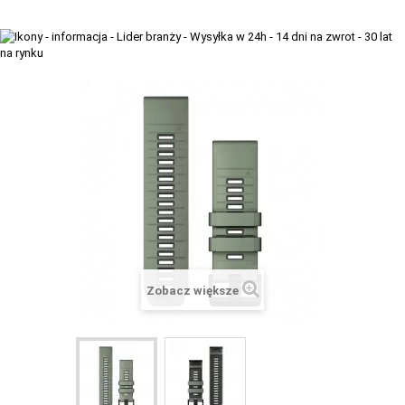
+
TACX
ELITE
+
SUUNTO
+
POLAR
+
RAM MOUNTS
+
COROS
VOSTOK EUROPE ZEGARKI
VICTORINOX ZEGARKI
Zobacz większe
WENGER ZEGARKI
ORIENT ZEGARKI
OBAKU DENMARK ZEGARKI