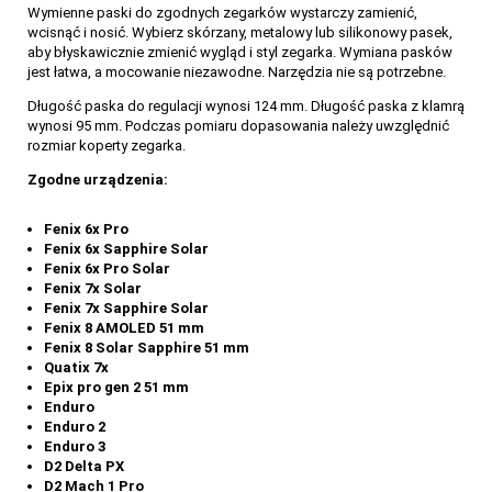
Wymienne paski do zgodnych zegarków wystarczy zamienić,
wcisnąć i nosić. Wybierz skórzany, metalowy lub silikonowy pasek,
aby błyskawicznie zmienić wygląd i styl zegarka. Wymiana pasków
jest łatwa, a mocowanie niezawodne. Narzędzia nie są potrzebne.
Długość paska do regulacji wynosi 124 mm. Długość paska z klamrą
wynosi 95 mm. Podczas pomiaru dopasowania należy uwzględnić
rozmiar koperty zegarka.
Zgodne urządzenia:
Fenix 6x Pro
Fenix 6x Sapphire Solar
Fenix 6x Pro Solar
Fenix 7x Solar
Fenix 7x Sapphire Solar
Fenix 8 AMOLED 51 mm
Fenix 8 Solar Sapphire 51 mm
Quatix 7x
Epix pro gen 2 51 mm
Enduro
Enduro 2
Enduro 3
D2 Delta PX
D2 Mach 1 Pro