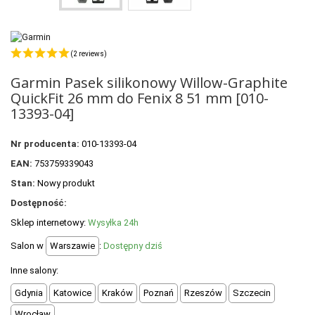
POLECANE PRODUKTY
+
PROMOCJE
(2 reviews)
+
OUTLET
Garmin Pasek silikonowy Willow-Graphite
+
WYPRZEDAŻ
QuickFit 26 mm do Fenix 8 51 mm [010-
13393-04]
Nr producenta:
010-13393-04
EAN:
753759339043
Stan:
Nowy produkt
Dostępność:
Sklep internetowy:
Wysyłka 24h
Salon w
Warszawie
:
Dostępny dziś
Inne salony:
Gdynia
Katowice
Kraków
Poznań
Rzeszów
Szczecin
Wrocław