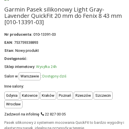
+
OUTLET
Garmin Pasek silikonowy Light Gray-
+
WYPRZEDAŻ
Lavender QuickFit 20 mm do Fenix 8 43 mm
[010-13391-03]
Nr producenta:
010-13391-03
EAN:
753759338893
Stan:
Nowy produkt
Dostępność:
Sklep internetowy:
Wysyłka 24h
Salon w
Warszawie
:
Dostępny dziś
Inne salony:
Gdynia
Katowice
Kraków
Poznań
Rzeszów
Szczecin
Wrocław
Zadzwoń na infolinię
22 827 00 05
Pasek silikonowy z systemem mocowania QuickFit to bardzo wygodny i
elastyczny pasek, idealny na przygody w terenie.