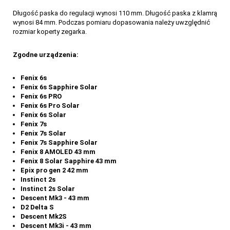
Długość paska do regulacji wynosi 110 mm. Długość paska z klamrą
wynosi 84 mm. Podczas pomiaru dopasowania należy uwzględnić
rozmiar koperty zegarka.
Zgodne urządzenia:
Fenix 6s
Fenix 6s Sapphire Solar
Fenix 6s PRO
Fenix 6s Pro Solar
Fenix 6s Solar
Fenix 7s
Fenix 7s Solar
Fenix 7s Sapphire Solar
Fenix 8 AMOLED 43 mm
Fenix 8 Solar Sapphire 43 mm
Epix pro gen 2 42 mm
Instinct 2s
Instinct 2s Solar
Descent Mk3 - 43 mm
D2 Delta S
Descent Mk2S
Descent Mk3i - 43 mm