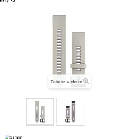
+
SUUNTO
+
POLAR
+
RAM MOUNTS
+
COROS
VOSTOK EUROPE ZEGARKI
VICTORINOX ZEGARKI
WENGER ZEGARKI
Zobacz większe
ORIENT ZEGARKI
OBAKU DENMARK ZEGARKI
POLECANE PRODUKTY
+
PROMOCJE