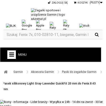
ZALOGUJ SIĘ
KOSZYK
(PUSTY)
MENU
+
GARMIN
Garmin ​
Akcesoria Garmin ​
Paski do zegarków Garmin ​
ZEGARKI DO BIEGANIA
Pasek silikonowy Light Gray-Lavender QuickFit 20 mm do Fenix 8 43
ZEGARKI DLA DZIECI GARMIN
mm
+
TACX
ELITE