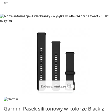
mm
+
TACX
ELITE
+
SUUNTO
+
POLAR
+
RAM MOUNTS
+
COROS
VOSTOK EUROPE ZEGARKI
VICTORINOX ZEGARKI
WENGER ZEGARKI
Zobacz większe
ORIENT ZEGARKI
OBAKU DENMARK ZEGARKI
Garmin Pasek silikonowy w kolorze Black z