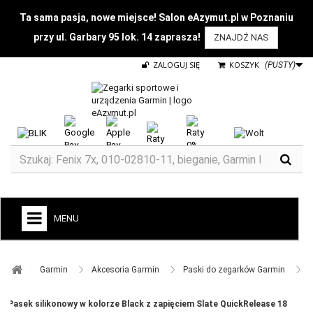
Ta sama pasja, nowe miejsce! Salon eAzymut.pl w Poznaniu
przy ul. Garbary 95 lok. 14 zaprasza!
ZNAJDŹ NAS
ZALOGUJ SIĘ
KOSZYK
(PUSTY)
MENU
+
GARMIN
Garmin ​
Akcesoria Garmin ​
Paski do zegarków Garmin ​
ZEGARKI DO BIEGANIA
Pasek silikonowy w kolorze Black z zapięciem Slate QuickRelease 18
ZEGARKI DLA DZIECI GARMIN