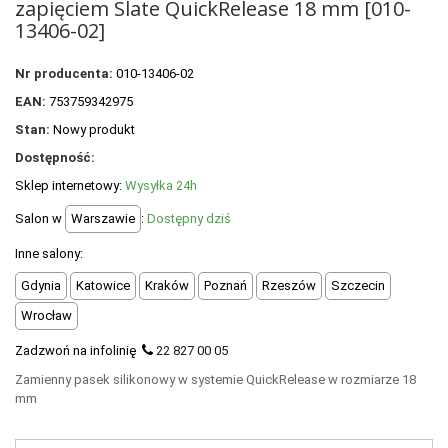
zapięciem Slate QuickRelease 18 mm [010-
POLECANE PRODUKTY
13406-02]
+
PROMOCJE
Nr producenta:
010-13406-02
+
OUTLET
EAN:
753759342975
+
Stan:
Nowy produkt
WYPRZEDAŻ
Dostępność:
Sklep internetowy:
Wysyłka 24h
Salon w
Warszawie
:
Dostępny dziś
Inne salony:
Gdynia
Katowice
Kraków
Poznań
Rzeszów
Szczecin
Wrocław
Zadzwoń na infolinię
22 827 00 05
Zamienny pasek silikonowy w systemie QuickRelease w rozmiarze 18
mm