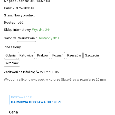
Nr producenta:
010-13076-03
POLECANE PRODUKTY
EAN:
753759303143
+
PROMOCJE
Stan:
Nowy produkt
Dostępność:
+
OUTLET
Sklep internetowy:
Wysyłka 24h
+
WYPRZEDAŻ
Salon w
Warszawie
:
Dostępny dziś
Inne salony:
Gdynia
Katowice
Kraków
Poznań
Rzeszów
Szczecin
Wrocław
Zadzwoń na infolinię
22 827 00 05
Wygodny silikonowy pasek w kolorze Slate Grey w rozmiarze 20 mm
DOSTAWA 10 ZŁ
DARMOWA DOSTAWA OD 195 ZŁ
Cena