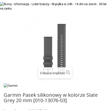
+
TACX
ELITE
+
SUUNTO
+
POLAR
+
RAM MOUNTS
+
COROS
VOSTOK EUROPE ZEGARKI
Zobacz większe
VICTORINOX ZEGARKI
WENGER ZEGARKI
Garmin Pasek silikonowy w kolorze Slate
ORIENT ZEGARKI
Grey 20 mm [010-13076-03]
OBAKU DENMARK ZEGARKI