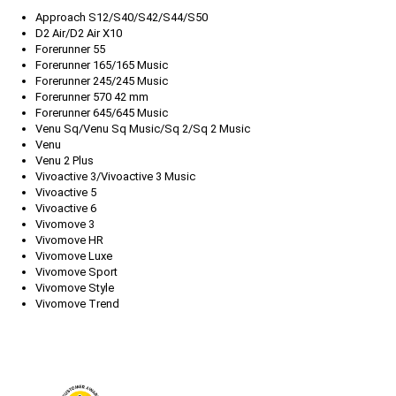
Approach S12/S40/S42/S44/S50
D2 Air/D2 Air X10
Forerunner 55
Forerunner 165/165 Music
Forerunner 245/245 Music
Forerunner 570 42 mm
Forerunner 645/645 Music
Venu Sq/Venu Sq Music/Sq 2/Sq 2 Music
Venu
Venu 2 Plus
Vivoactive 3/Vivoactive 3 Music
Vivoactive 5
Vivoactive 6
Vivomove 3
Vivomove HR
Vivomove Luxe
Vivomove Sport
Vivomove Style
Vivomove Trend