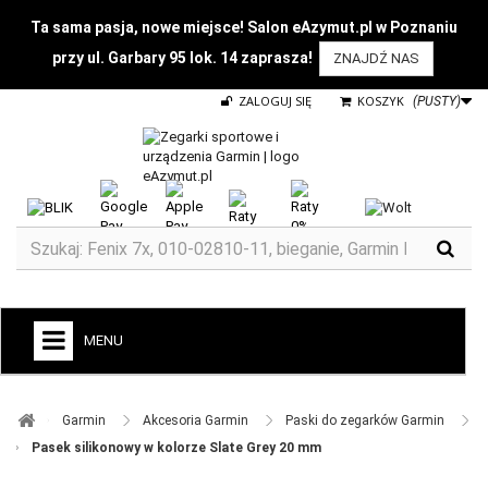
Ta sama pasja, nowe miejsce! Salon eAzymut.pl w Poznaniu
przy ul. Garbary 95 lok. 14 zaprasza!
ZNAJDŹ NAS
ZALOGUJ SIĘ
KOSZYK
(PUSTY)
MENU
+
GARMIN
Garmin ​
Akcesoria Garmin ​
Paski do zegarków Garmin ​
ZEGARKI DO BIEGANIA
Pasek silikonowy w kolorze Slate Grey 20 mm
ZEGARKI DLA DZIECI GARMIN