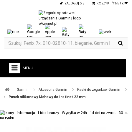
ZALOGUJ SIĘ
KOSZYK
(PUSTY)
MENU
+
GARMIN
Garmin ​
Akcesoria Garmin ​
Paski do zegarków Garmin ​
ZEGARKI DO BIEGANIA
Pasek silikonowy Mchowy do Instinct 22 mm
ZEGARKI DLA DZIECI GARMIN
+
TACX
ELITE