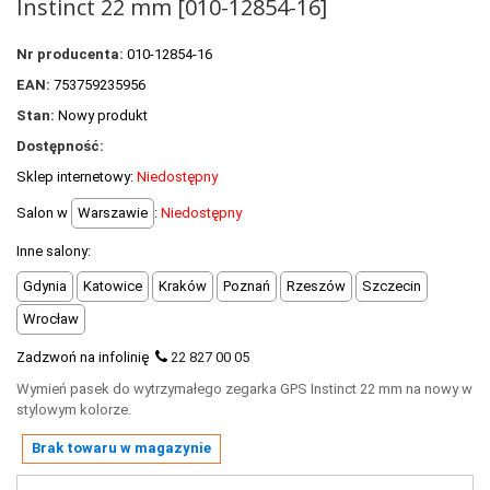
Instinct 22 mm [010-12854-16]
+
OUTLET
+
WYPRZEDAŻ
Nr producenta:
010-12854-16
EAN:
753759235956
Stan:
Nowy produkt
Dostępność:
Sklep internetowy:
Niedostępny
Salon w
Warszawie
:
Niedostępny
Inne salony:
Gdynia
Katowice
Kraków
Poznań
Rzeszów
Szczecin
Wrocław
Zadzwoń na infolinię
22 827 00 05
Wymień pasek do wytrzymałego zegarka GPS Instinct 22 mm na nowy w
stylowym kolorze.
Brak towaru w magazynie