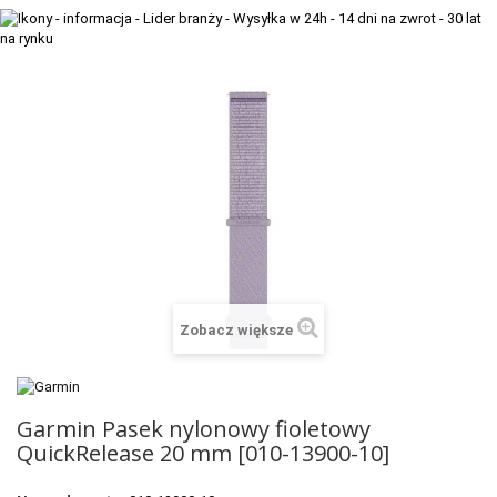
+
TACX
ELITE
+
SUUNTO
+
POLAR
+
RAM MOUNTS
+
COROS
VOSTOK EUROPE ZEGARKI
Zobacz większe
VICTORINOX ZEGARKI
WENGER ZEGARKI
Garmin Pasek nylonowy fioletowy
ORIENT ZEGARKI
QuickRelease 20 mm [010-13900-10]
OBAKU DENMARK ZEGARKI