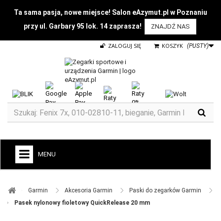
Ta sama pasja, nowe miejsce! Salon eAzymut.pl w Poznaniu
przy ul. Garbary 95 lok. 14 zaprasza!
ZNAJDŹ NAS
ZALOGUJ SIĘ
KOSZYK
(PUSTY)
MENU
+
GARMIN
Garmin ​
Akcesoria Garmin ​
Paski do zegarków Garmin ​
ZEGARKI DO BIEGANIA
Pasek nylonowy fioletowy QuickRelease 20 mm
ZEGARKI DLA DZIECI GARMIN