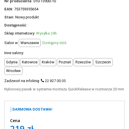
Nr producenta:
010-13900-10
POLECANE PRODUKTY
EAN:
753759355654
+
PROMOCJE
Stan:
Nowy produkt
Dostępność:
+
OUTLET
Sklep internetowy:
Wysyłka 24h
+
WYPRZEDAŻ
Salon w
Warszawie
:
Dostępny dziś
Inne salony:
Gdynia
Katowice
Kraków
Poznań
Rzeszów
Szczecin
Wrocław
Zadzwoń na infolinię
22 827 00 05
Nylonowy pasek w systemie montażu QuickRelease w rozmiarze 20 mm
DARMOWA DOSTAWA!
Cena
219 zł