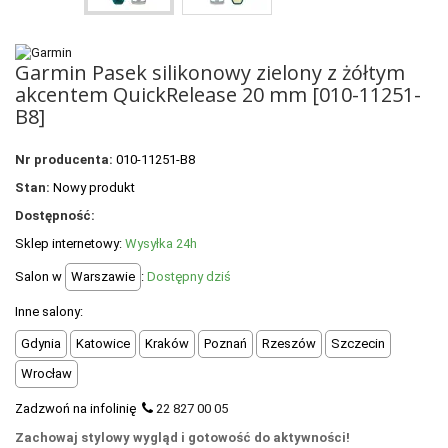
POLECANE PRODUKTY
+
PROMOCJE
Garmin Pasek silikonowy zielony z żółtym
+
akcentem QuickRelease 20 mm [010-11251-
OUTLET
B8]
+
WYPRZEDAŻ
Nr producenta:
010-11251-B8
Stan:
Nowy produkt
Dostępność:
Sklep internetowy:
Wysyłka 24h
Salon w
Warszawie
:
Dostępny dziś
Inne salony:
Gdynia
Katowice
Kraków
Poznań
Rzeszów
Szczecin
Wrocław
Zadzwoń na infolinię
22 827 00 05
Zachowaj stylowy wygląd i gotowość do aktywności!