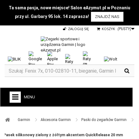
Ta sama pasja, nowe miejsce! Salon eAzymut.pl w Poznaniu
przy ul. Garbary 95 lok. 14 zaprasza!
ZNAJDŹ NAS
ZALOGUJ SIĘ
KOSZYK
(PUSTY)
MENU
+
GARMIN
Garmin ​
Akcesoria Garmin ​
Paski do zegarków Garmin ​
ZEGARKI DO BIEGANIA
Pasek silikonowy zielony z żółtym akcentem QuickRelease 20 mm
ZEGARKI DLA DZIECI GARMIN