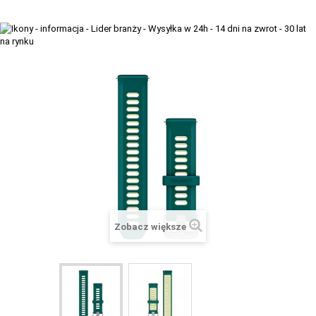
+
TACX
ELITE
+
SUUNTO
+
POLAR
+
RAM MOUNTS
+
COROS
VOSTOK EUROPE ZEGARKI
VICTORINOX ZEGARKI
Zobacz większe
WENGER ZEGARKI
ORIENT ZEGARKI
OBAKU DENMARK ZEGARKI