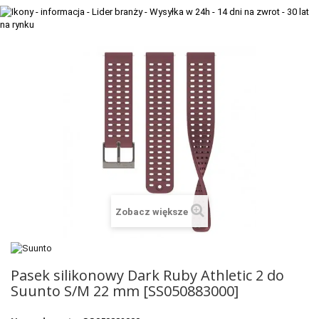
+
TACX
ELITE
+
SUUNTO
+
POLAR
+
RAM MOUNTS
+
COROS
VOSTOK EUROPE ZEGARKI
Zobacz większe
VICTORINOX ZEGARKI
WENGER ZEGARKI
Pasek silikonowy Dark Ruby Athletic 2 do
ORIENT ZEGARKI
Suunto S/M 22 mm [SS050883000]
OBAKU DENMARK ZEGARKI