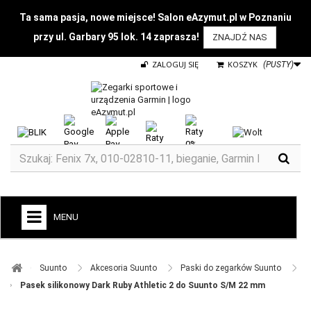
Ta sama pasja, nowe miejsce! Salon eAzymut.pl w Poznaniu
przy ul. Garbary 95 lok. 14 zaprasza!
ZNAJDŹ NAS
ZALOGUJ SIĘ
KOSZYK
(PUSTY)
MENU
+
GARMIN
Suunto ​
Akcesoria Suunto ​
Paski do zegarków Suunto ​
ZEGARKI DO BIEGANIA
Pasek silikonowy Dark Ruby Athletic 2 do Suunto S/M 22 mm
ZEGARKI DLA DZIECI GARMIN