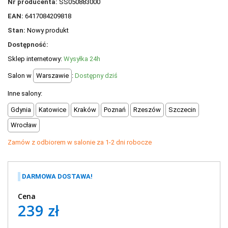
Nr producenta:
SS050883000
POLECANE PRODUKTY
EAN:
6417084209818
+
PROMOCJE
Stan:
Nowy produkt
Dostępność:
+
OUTLET
Sklep internetowy:
Wysyłka 24h
+
WYPRZEDAŻ
Salon w
Warszawie
:
Dostępny dziś
Inne salony:
Gdynia
Katowice
Kraków
Poznań
Rzeszów
Szczecin
Wrocław
Zamów z odbiorem w salonie za 1-2 dni robocze
DARMOWA DOSTAWA!
Cena
239 zł