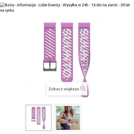
+
TACX
ELITE
+
SUUNTO
+
POLAR
+
RAM MOUNTS
+
COROS
VOSTOK EUROPE ZEGARKI
Zobacz większe
VICTORINOX ZEGARKI
WENGER ZEGARKI
ORIENT ZEGARKI
OBAKU DENMARK ZEGARKI