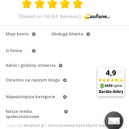
(Based on 36184 Reviews)
Moje konto
Obsługa klienta
O firmie
Adres i godziny otwarcia
Ostatnio na naszym
blogu
Najważniejsze kategorie
Nasze media
społecznościowe
Copyright
eAzymut.pl - Autoryzowany Dystrybutor Garmin
2026.