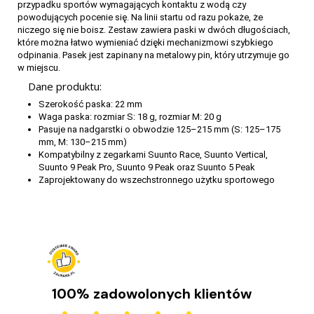
przypadku sportów wymagających kontaktu z wodą czy
powodujących pocenie się. Na linii startu od razu pokaże, że
niczego się nie boisz. Zestaw zawiera paski w dwóch długościach,
które można łatwo wymieniać dzięki mechanizmowi szybkiego
odpinania. Pasek jest zapinany na metalowy pin, który utrzymuje go
w miejscu.
Dane produktu:
Szerokość paska: 22 mm
Waga paska: rozmiar S: 18 g, rozmiar M: 20 g
Pasuje na nadgarstki o obwodzie 125–215 mm (S: 125–175
mm, M: 130–215 mm)
Kompatybilny z zegarkami Suunto Race, Suunto Vertical,
Suunto 9 Peak Pro, Suunto 9 Peak oraz Suunto 5 Peak
Zaprojektowany do wszechstronnego użytku sportowego
100% zadowolonych klientów