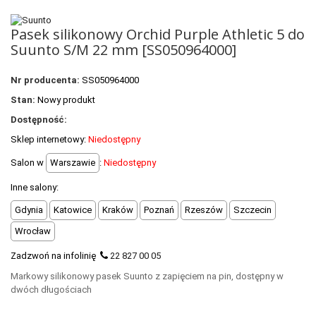
POLECANE PRODUKTY
Pasek silikonowy Orchid Purple Athletic 5 do
+
PROMOCJE
Suunto S/M 22 mm [SS050964000]
+
OUTLET
Nr producenta:
SS050964000
+
WYPRZEDAŻ
Stan:
Nowy produkt
Dostępność:
Sklep internetowy:
Niedostępny
Salon w
Warszawie
:
Niedostępny
Inne salony:
Gdynia
Katowice
Kraków
Poznań
Rzeszów
Szczecin
Wrocław
Zadzwoń na infolinię
22 827 00 05
Markowy silikonowy pasek Suunto z zapięciem na pin, dostępny w
dwóch długościach