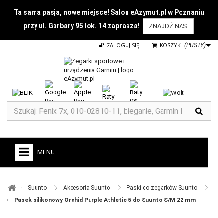
Ta sama pasja, nowe miejsce! Salon eAzymut.pl w Poznaniu
przy ul. Garbary 95 lok. 14 zaprasza!
ZNAJDŹ NAS
ZALOGUJ SIĘ
KOSZYK
(PUSTY)
MENU
+
GARMIN
Suunto ​
Akcesoria Suunto ​
Paski do zegarków Suunto ​
ZEGARKI DO BIEGANIA
Pasek silikonowy Orchid Purple Athletic 5 do Suunto S/M 22 mm
ZEGARKI DLA DZIECI GARMIN