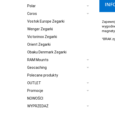
INF
Polar
Coros
Vostok Europe Zegarki
Zapewnij
wygodne 
Wenger Zegarki
magnety
Victorinox Zegarki
¹BRAK zg
Orient Zegarki
Obaku Denmark Zegarki
RAM Mounts
Geocaching
Polecane produkty
OUTLET
Promocje
NOWOŚCI
WYPRZEDAŻ