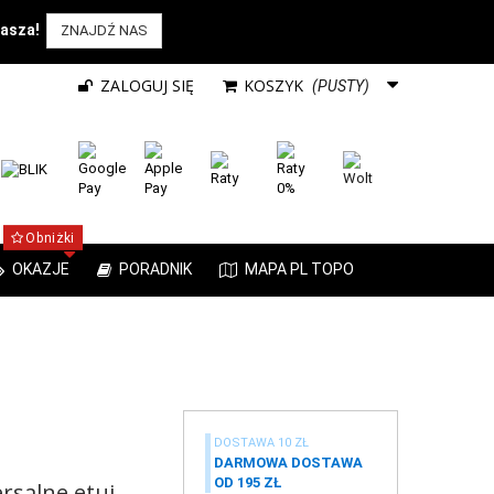
rasza!
ZNAJDŹ NAS
ZALOGUJ SIĘ
KOSZYK
(PUSTY)
Obniżki
OKAZJE
PORADNIK
MAPA PL TOPO
DOSTAWA 10 ZŁ
DARMOWA DOSTAWA
OD 195 ZŁ
rsalne etui