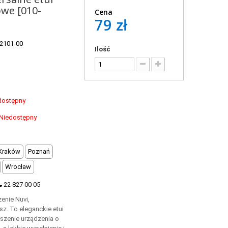
lowe [010-
Cena
79 zł
2101-00
Ilość
dostępny
Niedostępny
Kraków
Poznań
Wrocław
22 827 00 05
enie Nuvi,
sz. To eleganckie etui
szenie urządzenia o