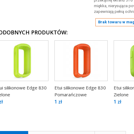
przekątnej ekranu 5 i 6"
miękka, nierysująca po
zapewniają pełną ochr
Brak towaru w ma
PODOBNYCH PRODUKTÓW:
ui silikonowe Edge 830
Etui silikonowe Edge 830
Etui sili
elone
Pomarańczowe
Zielone
zł
1 zł
1 zł