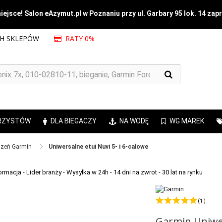
ejsce! Salon eAzymut.pl w Poznaniu przy ul. Garbary 95 lok. 14 zap
CH SKLEPÓW
RATY 0%
RZYSTÓW
DLA BIEGACZY
NA WODĘ
WG MAREK
zeń Garmin ​
Uniwersalne etui Nuvi 5- i 6-calowe
(1 )
Garmin Uniwe