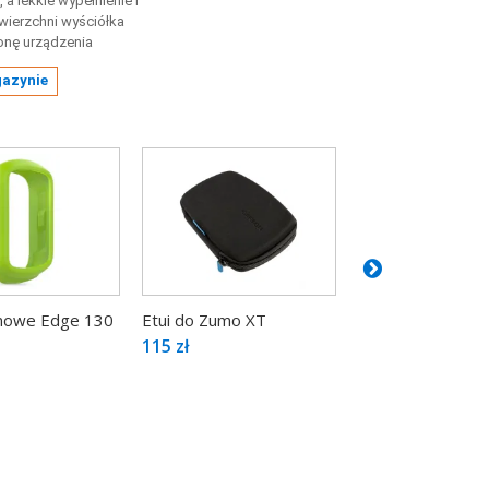
, a lekkie wypełnienie i
wierzchni wyściółka
onę urządzenia
gazynie
konowe Edge 130
Etui do Zumo XT
Etui silikonowe E
115 zł
1040 Czarne
89 zł