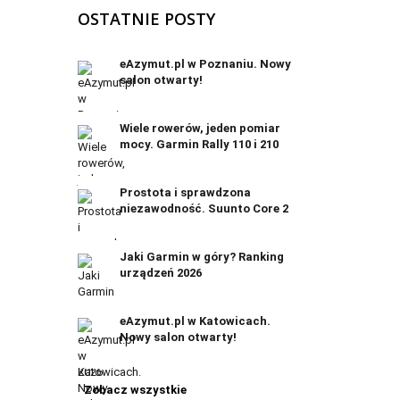
OSTATNIE POSTY
eAzymut.pl w Poznaniu. Nowy
salon otwarty!
Wiele rowerów, jeden pomiar
mocy. Garmin Rally 110 i 210
Prostota i sprawdzona
niezawodność. Suunto Core 2
Jaki Garmin w góry? Ranking
urządzeń 2026
eAzymut.pl w Katowicach.
Nowy salon otwarty!
Zobacz wszystkie