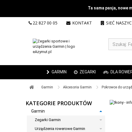
Ta sama pasja, nowe mi
22 827 00 05
KONTAKT
SIEĆ NASZY
GARMIN
ZEGARKI
DLA ROWE
Garmin ​
Akcesoria Garmin ​
Pokrowce do urząd
KATEGORIE PRODUKTÓW
Garmin
Zegarki Garmin
Urządzenia rowerowe Garmin