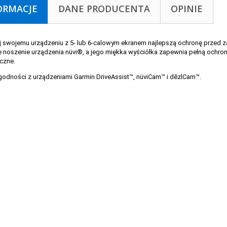
ORMACJE
DANE PRODUCENTA
OPINIE
 swojemu urządzeniu z 5- lub 6-calowym ekranem najlepszą ochronę przed 
noszenie urządzenia nüvi®, a jego miękka wyściółka zapewnia pełną ochronę
czne.
odności z urządzeniami Garmin DriveAssist™, nüviCam™ i dēzlCam™.