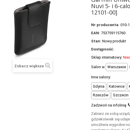
Nuvi 5- i 6-ca
12101-00]
Nr producenta:
010-1
EAN:
753759115760
Stan:
Nowy produkt
Dostępność:
Sklep internetowy:
Nie
Zobacz większe
Salon w
Warszawie
:
Inne salony:
Gdynia
Katowice
Rzeszów
Szczecin
Zadzwoń na infolinię
Zabierz ze sobą urządz
gdziekolwiek się udaje
umożliwia wygodne no