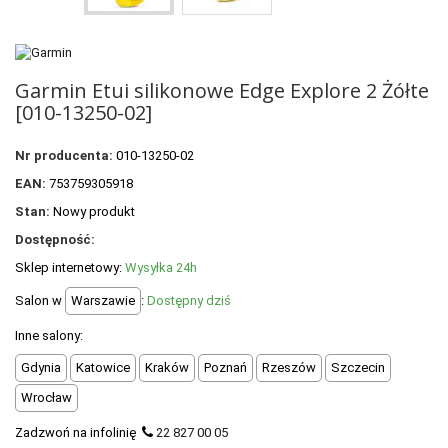
POLECANE PRODUKTY
+
PROMOCJE
Garmin Etui silikonowe Edge Explore 2 Żółte
+
OUTLET
[010-13250-02]
+
WYPRZEDAŻ
Nr producenta:
010-13250-02
EAN:
753759305918
Stan:
Nowy produkt
Dostępność:
Sklep internetowy:
Wysyłka 24h
Salon w
Warszawie
:
Dostępny dziś
Inne salony:
Gdynia
Katowice
Kraków
Poznań
Rzeszów
Szczecin
Wrocław
Zadzwoń na infolinię
22 827 00 05