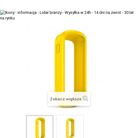
+
TACX
ELITE
+
SUUNTO
+
POLAR
+
RAM MOUNTS
+
COROS
VOSTOK EUROPE ZEGARKI
VICTORINOX ZEGARKI
Zobacz większe
WENGER ZEGARKI
ORIENT ZEGARKI
OBAKU DENMARK ZEGARKI