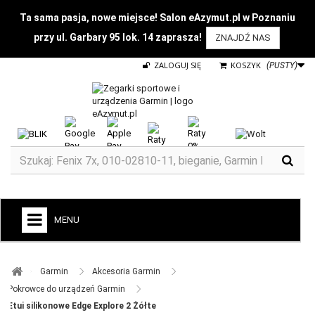
Ta sama pasja, nowe miejsce! Salon eAzymut.pl w Poznaniu
przy ul. Garbary 95 lok. 14 zaprasza!
ZNAJDŹ NAS
ZALOGUJ SIĘ
KOSZYK
(PUSTY)
MENU
+
GARMIN
Garmin ​
Akcesoria Garmin ​
ZEGARKI DO BIEGANIA
Pokrowce do urządzeń Garmin ​
Etui silikonowe Edge Explore 2 Żółte
ZEGARKI DLA DZIECI GARMIN