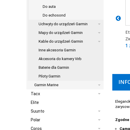
Do auta
Do echosond
Uchwyty do urządzeń Garmin
Et
Mapy do urządzeń Garmin
Zi
Kable do urządzeń Garmin
1 
Inne akcesoria Garmin
Akcesoria do kamery Virb
Baterie dla Garmin
Piloty Garmin
INF
Garmin Marine
Tacx
Eleganck
Elite
zarysowa
Suunto
Zgodne 
Polar
Coros
Camp