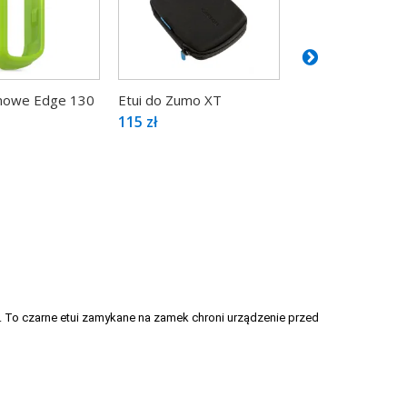
Uniwersalne etui 
konowe Edge 130
Etui do Zumo XT
6-calowe
115 zł
79 zł
. To czarne etui zamykane na zamek chroni urządzenie przed