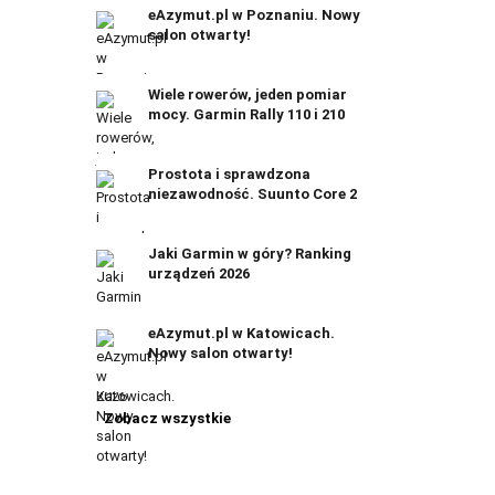
eAzymut.pl w Poznaniu. Nowy
salon otwarty!
Wiele rowerów, jeden pomiar
mocy. Garmin Rally 110 i 210
Prostota i sprawdzona
niezawodność. Suunto Core 2
Jaki Garmin w góry? Ranking
urządzeń 2026
eAzymut.pl w Katowicach.
Nowy salon otwarty!
Zobacz wszystkie