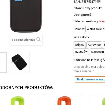
EAN:
753759271954
Stan:
Nowy produkt
Dostępność:
Sklep internetowy:
Nie
Salon w
Warszawie
:
Inne salony:
Zobacz większe
Gdynia
Katowice
Rzeszów
Szczecin
Zadzwoń na infolinię
Uniwersalne etui ochr
maks ekranu 8''
Brak towaru w ma
PODOBNYCH PRODUKTÓW: