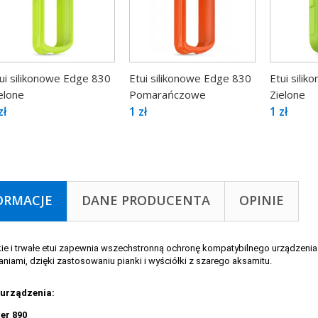
ui silikonowe Edge 830
Etui silikonowe Edge 830
Etui sili
elone
Pomarańczowe
Zielone
zł
1 zł
1 zł
ORMACJE
DANE PRODUCENTA
OPINIE
ie i trwałe etui zapewnia wszechstronną ochronę kompatybilnego urządzenia
niami, dzięki zastosowaniu pianki i wyściółki z szarego aksamitu.
urządzenia:
er 890