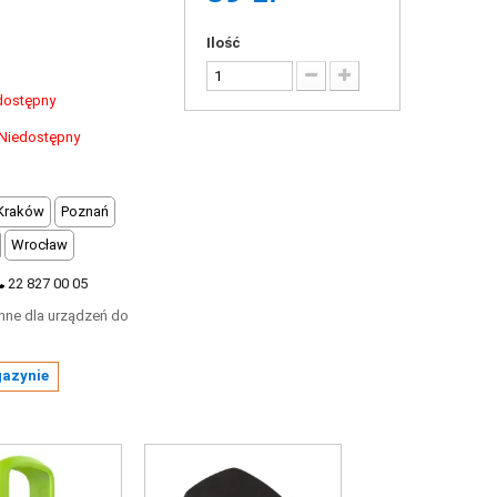
Ilość
dostępny
Niedostępny
Kraków
Poznań
Wrocław
22 827 00 05
onne dla urządzeń do
gazynie