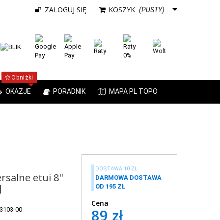
ZALOGUJ SIĘ
KOSZYK
(PUSTY)
Obniżki
OKAZJE
PORADNIK
MAPA PL TOPO
DOSTAWA 10 ZŁ
salne etui 8''
DARMOWA DOSTAWA
]
OD 195 ZŁ
Cena
3103-00
89 zł