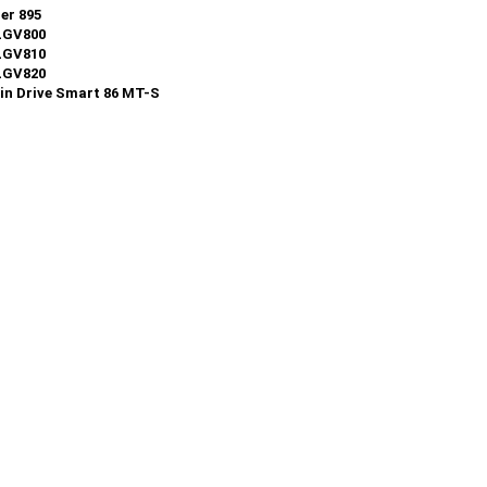
er 895
LGV800
LGV810
LGV820
n Drive Smart 86 MT-S