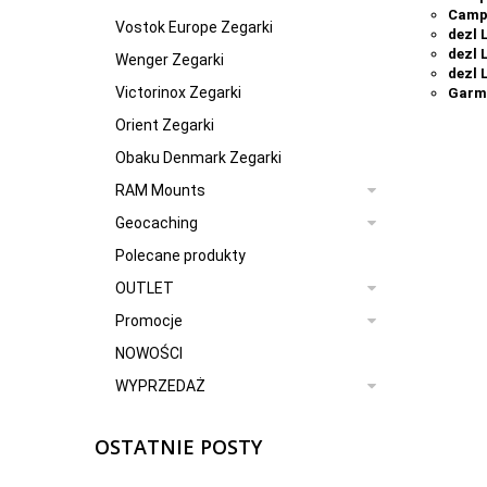
Camp
Vostok Europe Zegarki
dezl 
dezl 
Wenger Zegarki
dezl 
Victorinox Zegarki
Garmi
Orient Zegarki
Obaku Denmark Zegarki
RAM Mounts
Geocaching
Polecane produkty
OUTLET
Promocje
NOWOŚCI
WYPRZEDAŻ
OSTATNIE POSTY