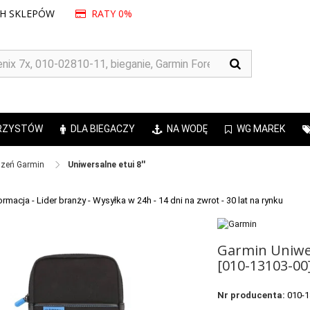
CH SKLEPÓW
RATY 0%
RZYSTÓW
DLA BIEGACZY
NA WODĘ
WG MAREK
zeń Garmin ​
Uniwersalne etui 8''
Garmin Uniwer
[010-13103-00
Nr producenta:
010-1