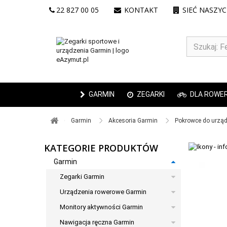
22 827 00 05
KONTAKT
SIEĆ NASZY
GARMIN
ZEGARKI
DLA ROWE
Garmin ​
Akcesoria Garmin ​
Pokrowce do urząd
KATEGORIE PRODUKTÓW
Garmin
Zegarki Garmin
Urządzenia rowerowe Garmin
Monitory aktywności Garmin
Nawigacja ręczna Garmin