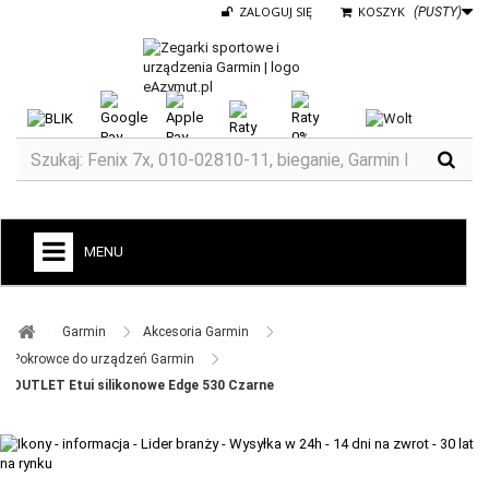
ZALOGUJ SIĘ
KOSZYK
(PUSTY)
MENU
+
GARMIN
Garmin ​
Akcesoria Garmin ​
ZEGARKI DO BIEGANIA
Pokrowce do urządzeń Garmin ​
OUTLET Etui silikonowe Edge 530 Czarne
ZEGARKI DLA DZIECI GARMIN
+
TACX
ELITE