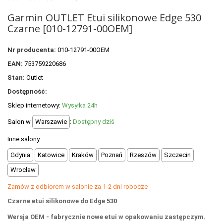
+
OUTLET
Garmin OUTLET Etui silikonowe Edge 530
+
WYPRZEDAŻ
Czarne [010-12791-00OEM]
Nr producenta:
010-12791-00OEM
EAN:
753759220686
Stan:
Outlet
Dostępność:
Sklep internetowy:
Wysyłka 24h
Salon w
Warszawie
:
Dostępny dziś
Inne salony:
Gdynia
Katowice
Kraków
Poznań
Rzeszów
Szczecin
Wrocław
Zamów z odbiorem w salonie za 1-2 dni robocze
Czarne etui silikonowe do Edge 530
Wersja OEM - fabrycznie nowe etui w opakowaniu zastępczym.