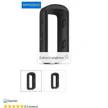
WYPRZEDAŻ
+
SUUNTO
+
POLAR
+
RAM MOUNTS
+
COROS
VOSTOK EUROPE ZEGARKI
VICTORINOX ZEGARKI
Zobacz większe
WENGER ZEGARKI
ORIENT ZEGARKI
OBAKU DENMARK ZEGARKI
POLECANE PRODUKTY
+
PROMOCJE
(32 reviews)