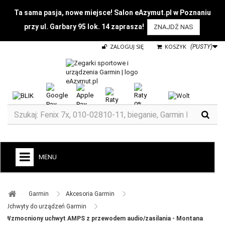
Ta sama pasja, nowe miejsce! Salon eAzymut.pl w Poznaniu
przy ul. Garbary 95 lok. 14 zaprasza!
ZNAJDŹ NAS
ZALOGUJ SIĘ
KOSZYK
(PUSTY)
MENU
+
GARMIN
Garmin ​
Akcesoria Garmin ​
ZEGARKI DO BIEGANIA
Uchwyty do urządzeń Garmin ​
Wzmocniony uchwyt AMPS z przewodem audio/zasilania - Montana
ZEGARKI DLA DZIECI GARMIN