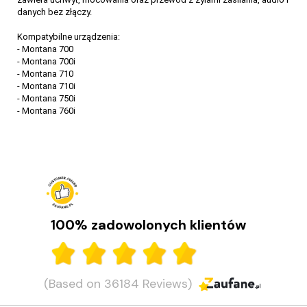
danych bez złączy.
Kompatybilne urządzenia:
- Montana 700
- Montana 700i
- Montana 710
- Montana 710i
- Montana 750i
- Montana 760i
Garmin Montana 710, 710i oraz 760i – porównanie
Niezawodne nawigacje GPS dla aktywnych. Sprawdź, co potrafią i
wybierz model idealny dla siebie!
CZYTAJ DALEJ
100% zadowolonych klientów
(Based on 36184 Reviews)
Garmin Montana 750i - Wyższy standard nawigacji i
przygód na nieznanych szlakach