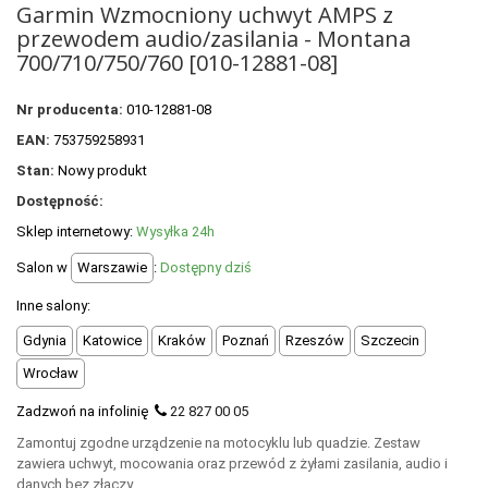
Garmin Wzmocniony uchwyt AMPS z
POLECANE PRODUKTY
przewodem audio/zasilania - Montana
+
700/710/750/760 [010-12881-08]
PROMOCJE
+
OUTLET
Nr producenta:
010-12881-08
+
EAN:
753759258931
WYPRZEDAŻ
Stan:
Nowy produkt
Dostępność:
Sklep internetowy:
Wysyłka 24h
Salon w
Warszawie
:
Dostępny dziś
Inne salony:
Gdynia
Katowice
Kraków
Poznań
Rzeszów
Szczecin
Wrocław
Zadzwoń na infolinię
22 827 00 05
Zamontuj zgodne urządzenie na motocyklu lub quadzie. Zestaw
zawiera uchwyt, mocowania oraz przewód z żyłami zasilania, audio i
danych bez złączy.