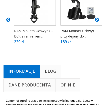
RAM Mounts Uchwyt U-
RAM Mounts Uchwyt
Bolt z ramieniem...
przyklejany do...
229 zł
189 zł
INFORMACJE
BLOG
DANE PRODUCENTA
OPINIE
Zamontuj zgodne urządzenie na motocyklu lub quadzie. Zestaw
zawiera uchwyt, mocowania oraz przewód z żyłami zasilania, audio i