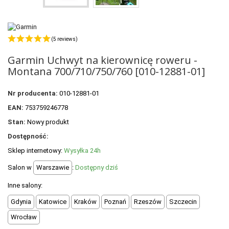
POLECANE PRODUKTY
+
PROMOCJE
(5 reviews)
+
OUTLET
Garmin Uchwyt na kierownicę roweru -
+
WYPRZEDAŻ
Montana 700/710/750/760 [010-12881-01]
Nr producenta:
010-12881-01
EAN:
753759246778
Stan:
Nowy produkt
Dostępność:
Sklep internetowy:
Wysyłka 24h
Salon w
Warszawie
:
Dostępny dziś
Inne salony:
Gdynia
Katowice
Kraków
Poznań
Rzeszów
Szczecin
Wrocław