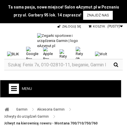
Ta sama pasja, nowe miejsce! Salon eAzymut.pl w Poznaniu
przy ul. Garbary 95 lok. 14 zaprasza!
ZNAJDŹ NAS
ZALOGUJ SIĘ
KOSZYK
(PUSTY)
MENU
+
GARMIN
Garmin ​
Akcesoria Garmin ​
ZEGARKI DO BIEGANIA
Uchwyty do urządzeń Garmin ​
Uchwyt na kierownicę roweru - Montana 700/710/750/760
ZEGARKI DLA DZIECI GARMIN