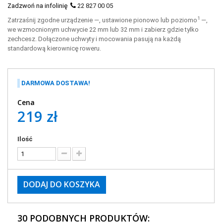
Zadzwoń na infolinię
22 827 00 05
1
Zatrzaśnij zgodne urządzenie —, ustawione pionowo lub poziomo
—,
we wzmocnionym uchwycie 22 mm lub 32 mm i zabierz gdzie tylko
zechcesz. Dołączone uchwyty i mocowania pasują na każdą
standardową kierownicę roweru.
DARMOWA DOSTAWA!
Cena
219 zł
Ilość
DODAJ DO KOSZYKA
30 PODOBNYCH PRODUKTÓW: