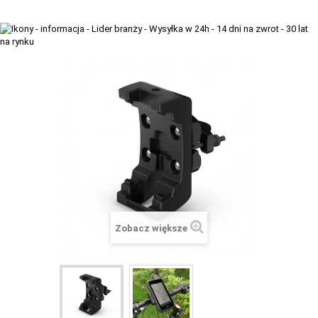
+
TACX
ELITE
+
SUUNTO
+
POLAR
+
RAM MOUNTS
+
COROS
VOSTOK EUROPE ZEGARKI
VICTORINOX ZEGARKI
Zobacz większe
WENGER ZEGARKI
ORIENT ZEGARKI
OBAKU DENMARK ZEGARKI