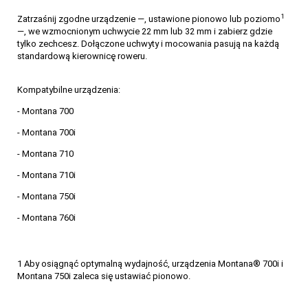
1
Zatrzaśnij zgodne urządzenie —, ustawione pionowo lub poziomo
—, we wzmocnionym uchwycie 22 mm lub 32 mm i zabierz gdzie
tylko zechcesz. Dołączone uchwyty i mocowania pasują na każdą
standardową kierownicę roweru.
Kompatybilne urządzenia:
- Montana 700
- Montana 700i
- Montana 710
- Montana 710i
- Montana 750i
- Montana 760i
1 Aby osiągnąć optymalną wydajność, urządzenia Montana® 700i i
Montana 750i zaleca się ustawiać pionowo.