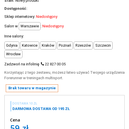
Stan:
Nowy produkt
+
OUTLET
Dostępność:
+
WYPRZEDAŻ
Sklep internetowy:
Niedostępny
Salon w
Warszawie
:
Niedostępny
Inne salony:
Gdynia
Katowice
Kraków
Poznań
Rzeszów
Szczecin
Wrocław
Zadzwoń na infolinię
22 827 00 05
Korzystając z tego zestawu, możesz łatwo używać Twojego urządzenia
Forerunner w treningach multisport.
Brak towaru w magazynie
DOSTAWA 10 ZŁ
DARMOWA DOSTAWA OD 195 ZŁ
Cena
59 zł