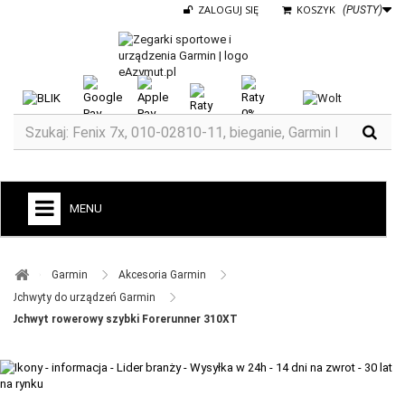
ZALOGUJ SIĘ
KOSZYK
(PUSTY)
MENU
+
GARMIN
Garmin ​
Akcesoria Garmin ​
ZEGARKI DO BIEGANIA
Uchwyty do urządzeń Garmin ​
Uchwyt rowerowy szybki Forerunner 310XT
ZEGARKI DLA DZIECI GARMIN
+
TACX
ELITE