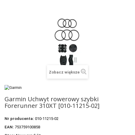
+
SUUNTO
+
POLAR
+
RAM MOUNTS
+
COROS
VOSTOK EUROPE ZEGARKI
VICTORINOX ZEGARKI
Zobacz większe
WENGER ZEGARKI
ORIENT ZEGARKI
Garmin Uchwyt rowerowy szybki
OBAKU DENMARK ZEGARKI
Forerunner 310XT [010-11215-02]
POLECANE PRODUKTY
Nr producenta:
010-11215-02
+
PROMOCJE
EAN:
753759100858