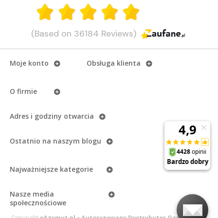
(Based on 36184 Reviews)
Moje konto
Obsługa klienta
O firmie
Adres i godziny otwarcia
Ostatnio na naszym
blogu
Najważniejsze kategorie
Nasze media
społecznościowe
Copyright
eAzymut.pl - Autoryzowany Dystrybutor Garmin
2026.