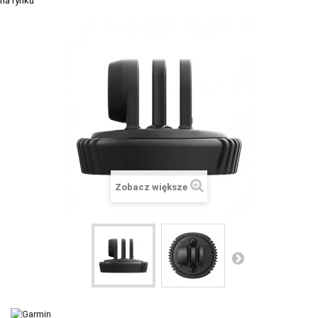
+
SUUNTO
+
POLAR
+
RAM MOUNTS
+
COROS
VOSTOK EUROPE ZEGARKI
VICTORINOX ZEGARKI
WENGER ZEGARKI
Zobacz większe
ORIENT ZEGARKI
OBAKU DENMARK ZEGARKI
POLECANE PRODUKTY
+
PROMOCJE