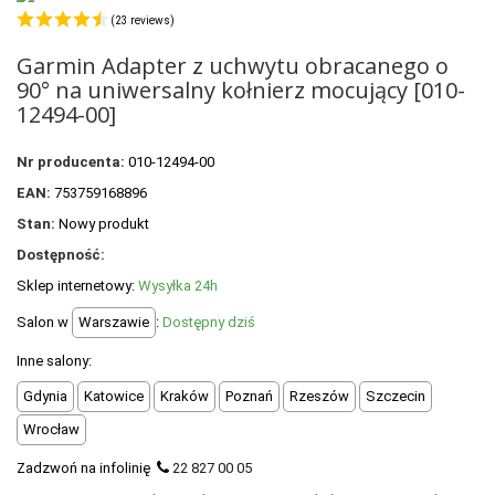
+
OUTLET
(23 reviews)
+
WYPRZEDAŻ
Garmin Adapter z uchwytu obracanego o
90° na uniwersalny kołnierz mocujący [010-
12494-00]
Nr producenta:
010-12494-00
EAN:
753759168896
Stan:
Nowy produkt
Dostępność:
Sklep internetowy:
Wysyłka 24h
Salon w
Warszawie
:
Dostępny dziś
Inne salony:
Gdynia
Katowice
Kraków
Poznań
Rzeszów
Szczecin
Wrocław
Zadzwoń na infolinię
22 827 00 05