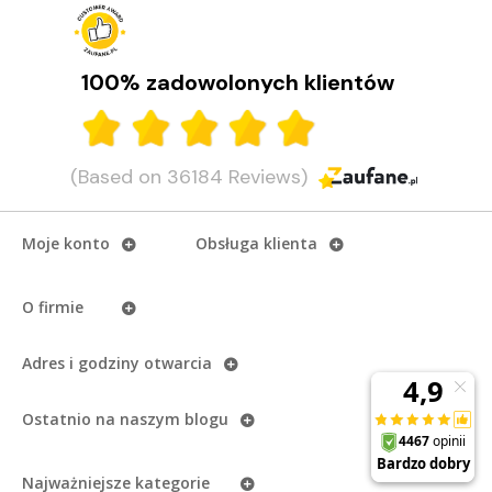
rowerowych 2026
Sprawdź, jaki zegarek Garmin wybrać do jazdy na rowerze.
Porównujemy modele do jazdy rekreacyjnej, zaawansowanych
treningów i dłuższych tras rowerowych.
100% zadowolonych klientów
CZYTAJ DALEJ
1
(Based on 36184 Reviews)
Moje konto
Obsługa klienta
O firmie
Adres i godziny otwarcia
Ostatnio na naszym
blogu
Najważniejsze kategorie