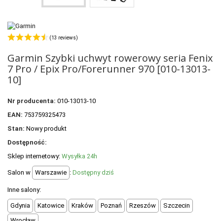
POLECANE PRODUKTY
+
PROMOCJE
(13 reviews)
+
OUTLET
Garmin Szybki uchwyt rowerowy seria Fenix
+
WYPRZEDAŻ
7 Pro / Epix Pro/Forerunner 970 [010-13013-
10]
Nr producenta:
010-13013-10
EAN:
753759325473
Stan:
Nowy produkt
Dostępność:
Sklep internetowy:
Wysyłka 24h
Salon w
Warszawie
:
Dostępny dziś
Inne salony:
Gdynia
Katowice
Kraków
Poznań
Rzeszów
Szczecin
Wrocław