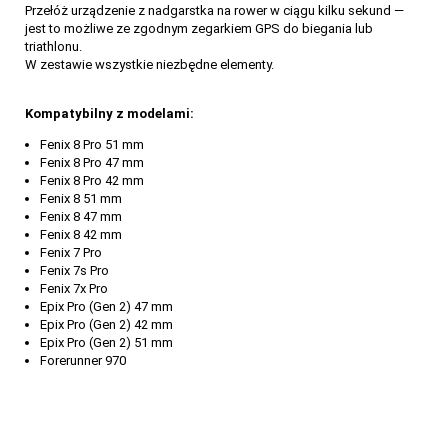
Przełóż urządzenie z nadgarstka na rower w ciągu kilku sekund —
jest to możliwe ze zgodnym zegarkiem GPS do biegania lub
triathlonu.
W zestawie wszystkie niezbędne elementy.
Kompatybilny z modelami:
Fenix 8 Pro 51 mm
Fenix 8 Pro 47 mm
Fenix 8 Pro 42 mm
Fenix 8 51 mm
Fenix 8 47 mm
Fenix 8 42 mm
Fenix 7 Pro
Fenix 7s Pro
Fenix 7x Pro
Epix Pro (Gen 2) 47 mm
Epix Pro (Gen 2) 42 mm
Epix Pro (Gen 2) 51 mm
Forerunner 970
58
Jaki Garmin na rower? Ranking zegarków