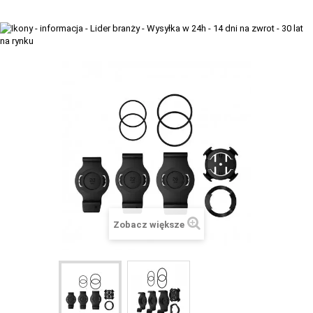
+
TACX
ELITE
+
SUUNTO
+
POLAR
+
RAM MOUNTS
+
COROS
VOSTOK EUROPE ZEGARKI
VICTORINOX ZEGARKI
Zobacz większe
WENGER ZEGARKI
ORIENT ZEGARKI
OBAKU DENMARK ZEGARKI