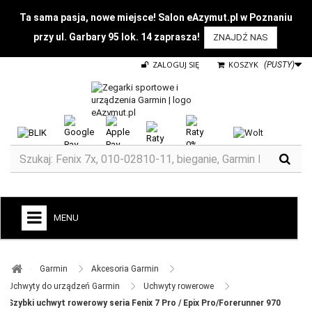
Ta sama pasja, nowe miejsce! Salon eAzymut.pl w Poznaniu
przy ul. Garbary 95 lok. 14 zaprasza!
ZNAJDŹ NAS
ZALOGUJ SIĘ
KOSZYK
(PUSTY)
MENU
+
GARMIN
Garmin ​
Akcesoria Garmin ​
ZEGARKI DO BIEGANIA
Uchwyty do urządzeń Garmin ​
Uchwyty rowerowe ​
Szybki uchwyt rowerowy seria Fenix 7 Pro / Epix Pro/Forerunner 970
ZEGARKI DLA DZIECI GARMIN