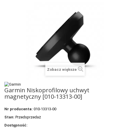
+
SUUNTO
+
POLAR
+
RAM MOUNTS
+
COROS
VOSTOK EUROPE ZEGARKI
VICTORINOX ZEGARKI
Zobacz większe
WENGER ZEGARKI
ORIENT ZEGARKI
Garmin Niskoprofilowy uchwyt
magnetyczny [010-13313-00]
OBAKU DENMARK ZEGARKI
Nr producenta:
010-13313-00
POLECANE PRODUKTY
Stan:
Przedsprzedaż
+
PROMOCJE
Dostępność: