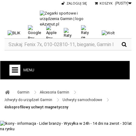
ZALOGUJ SIĘ
KOSZYK
(PUSTY)
MENU
+
GARMIN
Garmin ​
Akcesoria Garmin ​
ZEGARKI DO BIEGANIA
Uchwyty do urządzeń Garmin ​
Uchwyty samochodowe ​
Niskoprofilowy uchwyt magnetyczny
ZEGARKI DLA DZIECI GARMIN
+
TACX
ELITE