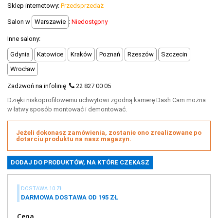
+
OUTLET
Sklep internetowy:
Przedsprzedaż
Salon w
Warszawie
:
Niedostępny
+
WYPRZEDAŻ
Inne salony:
Gdynia
Katowice
Kraków
Poznań
Rzeszów
Szczecin
Wrocław
Zadzwoń na infolinię
22 827 00 05
Dzięki niskoprofilowemu uchwytowi zgodną kamerę Dash Cam można
w łatwy sposób montować i demontować.
Jeżeli dokonasz zamówienia, zostanie ono zrealizowane po
dotarciu produktu na nasz magazyn.
DOSTAWA 10 ZŁ
DARMOWA DOSTAWA OD 195 ZŁ
Cena