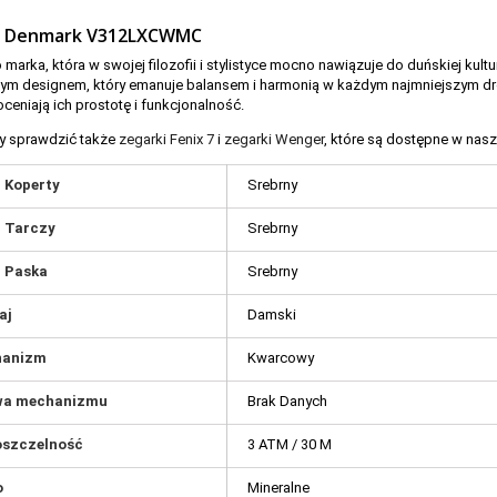
 Denmark V312LXCWMC
 marka, która w swojej filozofii i stylistyce mocno nawiązuje do duńskiej kult
ym designem, który emanuje balansem i harmonią w każdym najmniejszym drob
oceniają ich prostotę i funkcjonalność.
y sprawdzić także
zegarki Fenix 7
i
zegarki Wenger
, które są dostępne w nasze
r Koperty
Srebrny
r Tarczy
Srebrny
r Paska
Srebrny
aj
Damski
hanizm
Kwarcowy
a mechanizmu
Brak Danych
szczelność
3 ATM / 30 M
o
Mineralne