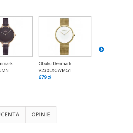
nmark
Obaku Denmark
Obaku Denmark
NMN
V230LXGWMG1
V231LXGIMG
679 zł
529 zł
UCENTA
OPINIE