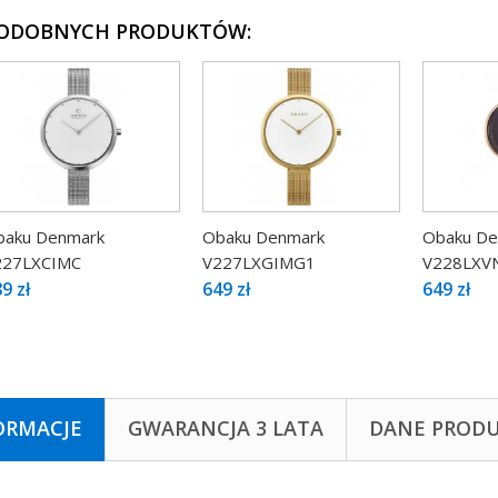
PODOBNYCH PRODUKTÓW:
baku Denmark
Obaku Denmark
Obaku De
227LXCIMC
V227LXGIMG1
V228LXV
9 zł
649 zł
649 zł
ORMACJE
GWARANCJA 3 LATA
DANE PROD