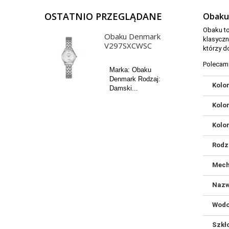
OSTATNIO PRZEGLĄDANE
Obaku
Obaku to
Obaku Denmark
klasyczn
V297SXCWSC
którzy d
Polecam
Marka: Obaku
Denmark Rodzaj:
Kolo
Damski...
Kolo
Kolo
Rodz
Mec
Nazw
Wodo
Szkł