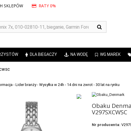
CH SKLEPÓW
RATY 0%
RZYSTÓW
DLA BIEGACZY
NA WODĘ
WG MAREK
XCWSC
Obaku Denma
V297SXCWSC
Nr producenta:
V29