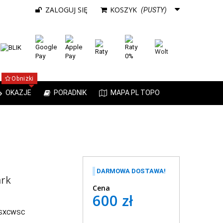
ZALOGUJ SIĘ
KOSZYK
(PUSTY)
Obniżki
OKAZJE
PORADNIK
MAPA PL TOPO
DARMOWA DOSTAWA!
rk
Cena
600 zł
7SXCWSC