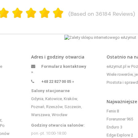
(Based on 36184 Reviews)
Adres i godziny otwarcia
Ostatnio na 
ne
Formularz kontaktowy
eAzymut.pl w Pozn
»
Wiele rowerów, je
+48 22 827 00 05 »
Prostota i sprawd
Salony stacjonarne
Gdynia
,
Katowice
,
Kraków
,
Najważniejsze
Poznań
,
Rzeszów
,
Szczecin
,
Fenix 8
Warszawa
,
Wrocław
Forerunner 965
z,
Godziny otwarcia salonów:
yPo
Enduro 3
pon.-pt. 10:00-18:00
bonów
Edge Explore 2