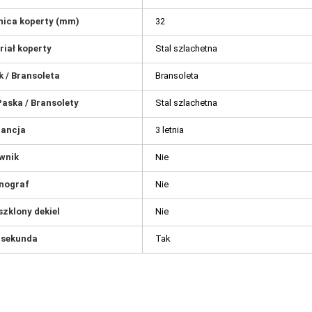
nica koperty (mm)
32
riał koperty
Stal szlachetna
k / Bransoleta
Bransoleta
Paska / Bransolety
Stal szlachetna
ancja
3 letnia
wnik
Nie
nograf
Nie
szklony dekiel
Nie
 sekunda
Tak