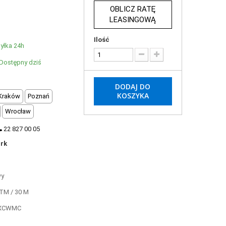
OBLICZ RATĘ
LEASINGOWĄ
Ilość
yłka 24h
Dostępny dziś
DODAJ DO
KOSZYKA
Kraków
Poznań
Wrocław
22 827 00 05
rk
wy
TM / 30 M
XCWMC