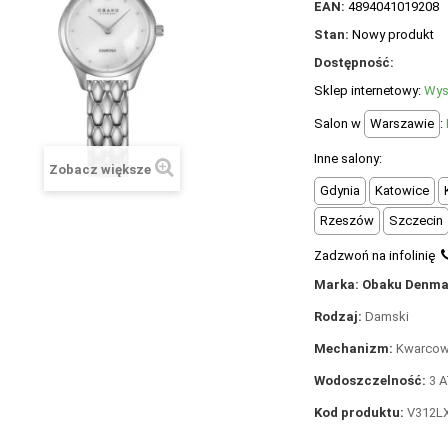
EAN:
4894041019208
Stan:
Nowy produkt
Dostępność:
Sklep internetowy:
Wys
Salon w
Warszawie
:
Inne salony:
Zobacz większe
Gdynia
Katowice
Rzeszów
Szczecin
Zadzwoń na infolinię
Marka: Obaku Denma
Rodzaj:
Damski
Mechanizm:
Kwarco
Wodoszczelność:
3 A
Kod produktu:
V312L