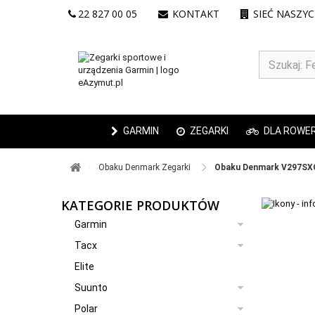
22 827 00 05
KONTAKT
SIEĆ NASZY
GARMIN
ZEGARKI
DLA ROWE
Obaku Denmark Zegarki ​
Obaku Denmark V297S
KATEGORIE PRODUKTÓW
Garmin
Tacx
Elite
Suunto
Polar