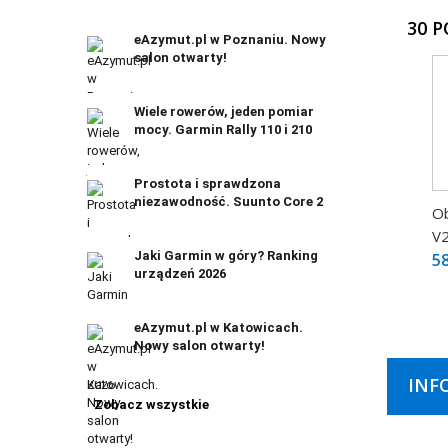
30 
eAzymut.pl w Poznaniu. Nowy
salon otwarty!
Wiele rowerów, jeden pomiar
mocy. Garmin Rally 110 i 210
Prostota i sprawdzona
niezawodność. Suunto Core 2
O
V
Jaki Garmin w góry? Ranking
58
urządzeń 2026
eAzymut.pl w Katowicach.
Nowy salon otwarty!
INF
Zobacz wszystkie