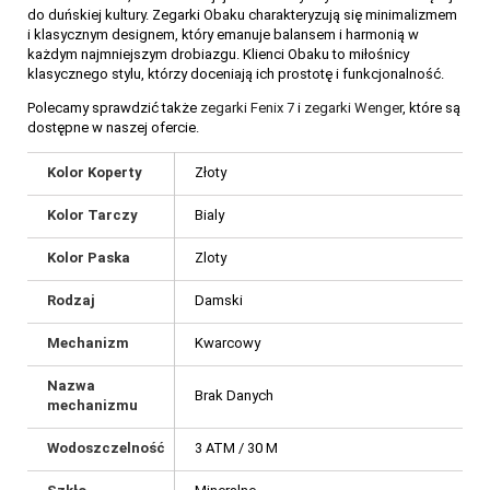
do duńskiej kultury. Zegarki Obaku charakteryzują się minimalizmem
i klasycznym designem, który emanuje balansem i harmonią w
każdym najmniejszym drobiazgu. Klienci Obaku to miłośnicy
klasycznego stylu, którzy doceniają ich prostotę i funkcjonalność.
Polecamy sprawdzić także
zegarki Fenix 7
i
zegarki Wenger
, które są
dostępne w naszej ofercie.
Kolor Koperty
Złoty
Kolor Tarczy
Bialy
Kolor Paska
Zloty
Rodzaj
Damski
Mechanizm
Kwarcowy
Nazwa
Brak Danych
mechanizmu
Wodoszczelność
3 ATM / 30 M