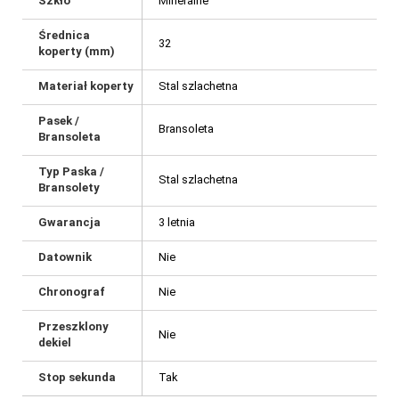
Szkło
Mineralne
Średnica
32
koperty (mm)
Materiał koperty
Stal szlachetna
Pasek /
Bransoleta
Bransoleta
Typ Paska /
Stal szlachetna
Bransolety
Gwarancja
3 letnia
Datownik
Nie
Chronograf
Nie
Przeszklony
Nie
dekiel
Stop sekunda
Tak