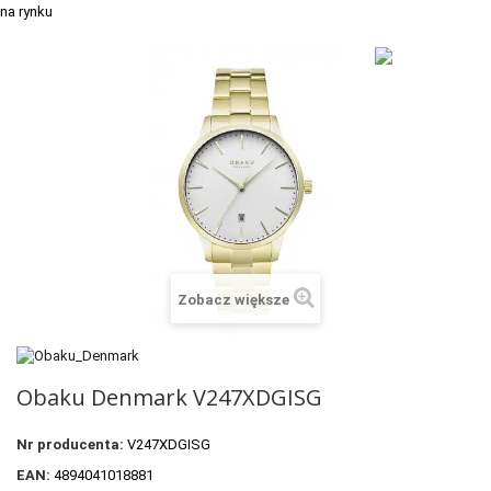
+
TACX
ELITE
+
SUUNTO
+
POLAR
+
RAM MOUNTS
+
COROS
VOSTOK EUROPE ZEGARKI
Zobacz większe
VICTORINOX ZEGARKI
WENGER ZEGARKI
Obaku Denmark V247XDGISG
ORIENT ZEGARKI
Nr producenta:
V247XDGISG
OBAKU DENMARK ZEGARKI
EAN:
4894041018881