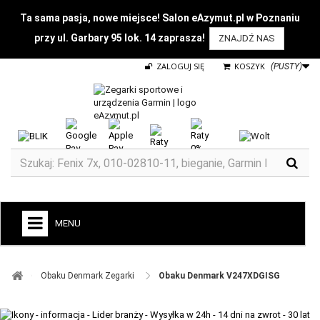
Ta sama pasja, nowe miejsce! Salon eAzymut.pl w Poznaniu
przy ul. Garbary 95 lok. 14 zaprasza!
ZNAJDŹ NAS
ZALOGUJ SIĘ
KOSZYK
(PUSTY)
MENU
+
GARMIN
Obaku Denmark Zegarki ​
Obaku Denmark V247XDGISG
ZEGARKI DO BIEGANIA
ZEGARKI DLA DZIECI GARMIN