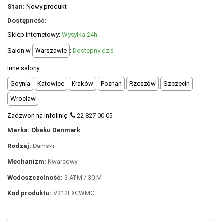
POLECANE PRODUKTY
Stan:
Nowy produkt
Dostępność:
+
PROMOCJE
Sklep internetowy:
Wysyłka 24h
+
OUTLET
Salon w
Warszawie
:
Dostępny dziś
+
WYPRZEDAŻ
Inne salony:
Gdynia
Katowice
Kraków
Poznań
Rzeszów
Szczecin
Wrocław
Zadzwoń na infolinię
22 827 00 05
Marka: Obaku Denmark
Rodzaj:
Damski
Mechanizm:
Kwarcowy
Wodoszczelność:
3 ATM / 30 M
Kod produktu:
V312LXCWMC