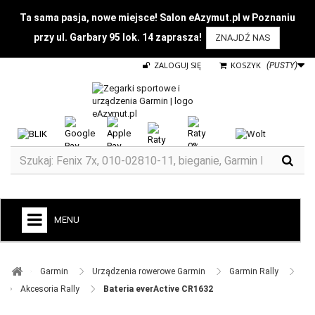
Ta sama pasja, nowe miejsce! Salon eAzymut.pl w Poznaniu
przy ul. Garbary 95 lok. 14 zaprasza!
ZNAJDŹ NAS
ZALOGUJ SIĘ
KOSZYK
(PUSTY)
MENU
+
GARMIN
Garmin ​
Urządzenia rowerowe Garmin ​
Garmin Rally ​
ZEGARKI DO BIEGANIA
Akcesoria Rally ​
Bateria everActive CR1632
ZEGARKI DLA DZIECI GARMIN