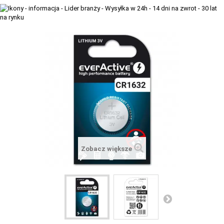
+
TACX
ELITE
+
SUUNTO
+
POLAR
+
RAM MOUNTS
+
COROS
VOSTOK EUROPE ZEGARKI
Zobacz większe
VICTORINOX ZEGARKI
WENGER ZEGARKI
ORIENT ZEGARKI
OBAKU DENMARK ZEGARKI