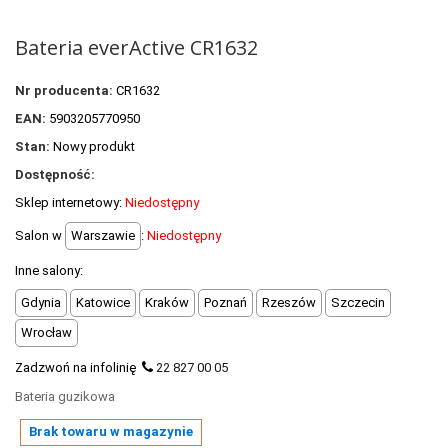
POLECANE PRODUKTY
Bateria everActive CR1632
+
PROMOCJE
+
Nr producenta:
OUTLET
CR1632
EAN:
5903205770950
+
WYPRZEDAŻ
Stan:
Nowy produkt
Dostępność:
Sklep internetowy:
Niedostępny
Salon w
Warszawie
:
Niedostępny
Inne salony:
Gdynia
Katowice
Kraków
Poznań
Rzeszów
Szczecin
Wrocław
Zadzwoń na infolinię
22 827 00 05
Bateria guzikowa
Brak towaru w magazynie