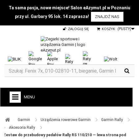
Ta sama pasja, nowe miejsce! Salon eAzymut.pl w Poznaniu
przy ul. Garbary 95 lok. 14 zaprasza!
ZNAJDŹ NAS
ZALOGUJ SIĘ
KOSZYK
(PUSTY)
MENU
+
GARMIN
Garmin ​
Urządzenia rowerowe Garmin ​
Garmin Rally ​
ZEGARKI DO BIEGANIA
Akcesoria Rally ​
Zestaw do przebudowy pedałów Rally RS 110/210 — lewa strona pod
ZEGARKI DLA DZIECI GARMIN