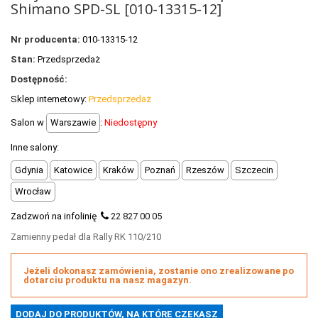
Shimano SPD-SL [010-13315-12]
POLECANE PRODUKTY
+
PROMOCJE
Nr producenta:
010-13315-12
Stan:
Przedsprzedaż
+
OUTLET
Dostępność:
+
WYPRZEDAŻ
Sklep internetowy:
Przedsprzedaż
Salon w
Warszawie
:
Niedostępny
Inne salony:
Gdynia
Katowice
Kraków
Poznań
Rzeszów
Szczecin
Wrocław
Zadzwoń na infolinię
22 827 00 05
Zamienny pedał dla Rally RK 110/210
Jeżeli dokonasz zamówienia, zostanie ono zrealizowane po
dotarciu produktu na nasz magazyn.