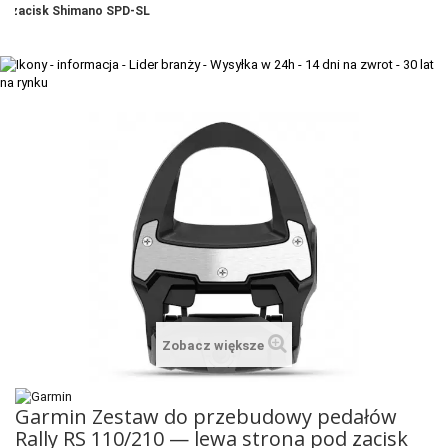
zacisk Shimano SPD-SL
+
TACX
ELITE
+
SUUNTO
+
POLAR
+
RAM MOUNTS
+
COROS
VOSTOK EUROPE ZEGARKI
VICTORINOX ZEGARKI
WENGER ZEGARKI
Zobacz większe
ORIENT ZEGARKI
Garmin Zestaw do przebudowy pedałów
OBAKU DENMARK ZEGARKI
Rally RS 110/210 — lewa strona pod zacisk