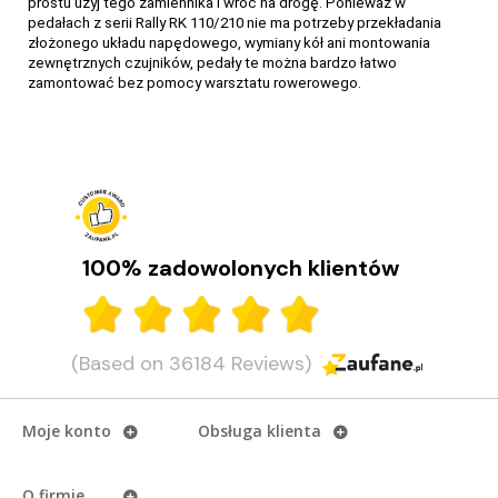
prostu użyj tego zamiennika i wróć na drogę. Ponieważ w
pedałach z serii Rally RK 110/210 nie ma potrzeby przekładania
złożonego układu napędowego, wymiany kół ani montowania
zewnętrznych czujników, pedały te można bardzo łatwo
zamontować bez pomocy warsztatu rowerowego.
Wiele rowerów, jeden pomiar mocy. Garmin Rally
110 i 210
Garmin Rally 110 i 210 to pedały z miernikiem mocy. Poznaj ich
najważniejsze funkcje, różnice i wybierz model dla siebie.
100% zadowolonych klientów
CZYTAJ DALEJ
(Based on 36184 Reviews)
Moje konto
Obsługa klienta
O firmie